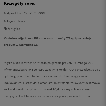
Szczegóły i opis
XXL
Powiadom o dostępności
Kod produktu:
FW16BLM56001
Kategoria:
Bluzy
Płeć:
Męskie
Model na zdjęciu ma 181 cm wzrostu, waży 72 kg i prezentuje
produkt w rozmiarze M.
Męska bluza Feewear SAMOS to połączenie prostoty i ulicznego stylu.
Wykonana z bawełny i poliestru zapewnia komfort ruchu oraz odpowiednią
cyrkulację powietrza. Kaptur z białymi, sznurkowymi ściągaczami i
regulowanymi skórzanymi elementami sprawdzi się zarówno w deszczowe,
jak i wietrzne dni. Zapinana na zamek błyskawiczny w kontrastowej
kolorystyce. Dodatkowym atutem modelu są dwie pojemne kieszenie.