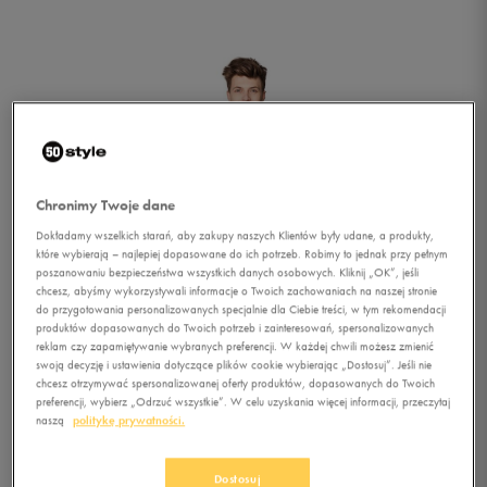
Chronimy Twoje dane
Dokładamy wszelkich starań, aby zakupy naszych Klientów były udane, a produkty,
które wybierają – najlepiej dopasowane do ich potrzeb. Robimy to jednak przy pełnym
poszanowaniu bezpieczeństwa wszystkich danych osobowych. Kliknij „OK”, jeśli
chcesz, abyśmy wykorzystywali informacje o Twoich zachowaniach na naszej stronie
do przygotowania personalizowanych specjalnie dla Ciebie treści, w tym rekomendacji
1/1
produktów dopasowanych do Twoich potrzeb i zainteresowań, spersonalizowanych
reklam czy zapamiętywanie wybranych preferencji. W każdej chwili możesz zmienić
swoją decyzję i ustawienia dotyczące plików cookie wybierając „Dostosuj”. Jeśli nie
chcesz otrzymywać spersonalizowanej oferty produktów, dopasowanych do Twoich
preferencji, wybierz „Odrzuć wszystkie”. W celu uzyskania więcej informacji, przeczytaj
naszą
politykę prywatności.
FEEWEAR BLUZA SAMOS
Dostosuj