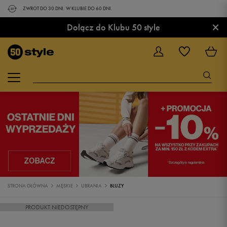
ZWROT DO 30 DNI. W KLUBIE DO 60 DNI.
×
Dołącz do Klubu 50 style
STRONA GŁÓWNA
MĘSKIE
UBRANIA
BLUZY
PRODUKT NIEDOSTĘPNY