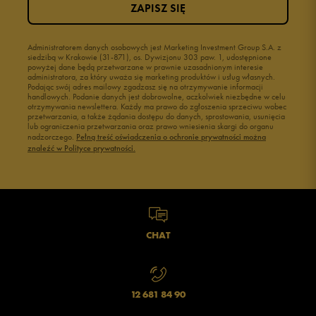
ZAPISZ SIĘ
Administratorem danych osobowych jest Marketing Investment Group S.A. z
siedzibą w Krakowie (31-871), os. Dywizjonu 303 paw. 1, udostępnione
powyżej dane będą przetwarzane w prawnie uzasadnionym interesie
administratora, za który uważa się marketing produktów i usług własnych.
Podając swój adres mailowy zgadzasz się na otrzymywanie informacji
handlowych. Podanie danych jest dobrowolne, aczkolwiek niezbędne w celu
otrzymywania newslettera. Każdy ma prawo do zgłoszenia sprzeciwu wobec
przetwarzania, a także żądania dostępu do danych, sprostowania, usunięcia
lub ograniczenia przetwarzania oraz prawo wniesienia skargi do organu
nadzorczego.
Pełną treść oświadczenia o ochronie prywatności można
znaleźć w Polityce prywatności.
CHAT
12 681 84 90