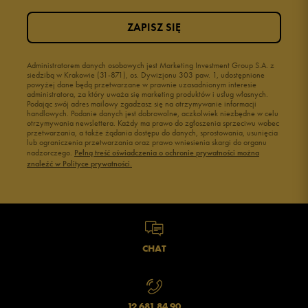
ZAPISZ SIĘ
Administratorem danych osobowych jest Marketing Investment Group S.A. z
siedzibą w Krakowie (31-871), os. Dywizjonu 303 paw. 1, udostępnione
powyżej dane będą przetwarzane w prawnie uzasadnionym interesie
administratora, za który uważa się marketing produktów i usług własnych.
Podając swój adres mailowy zgadzasz się na otrzymywanie informacji
handlowych. Podanie danych jest dobrowolne, aczkolwiek niezbędne w celu
otrzymywania newslettera. Każdy ma prawo do zgłoszenia sprzeciwu wobec
przetwarzania, a także żądania dostępu do danych, sprostowania, usunięcia
lub ograniczenia przetwarzania oraz prawo wniesienia skargi do organu
nadzorczego.
Pełną treść oświadczenia o ochronie prywatności można
znaleźć w Polityce prywatności.
CHAT
12 681 84 90