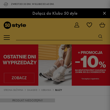
ZWROT DO 30 DNI. W KLUBIE DO 60 DNI.
×
Dołącz do Klubu 50 style
STRONA GŁÓWNA
DAMSKIE
UBRANIA
BLUZY
PRODUKT NIEDOSTĘPNY