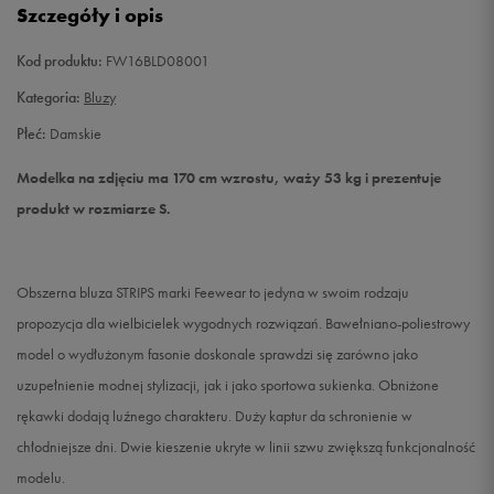
Szczegóły i opis
Kod produktu:
FW16BLD08001
Kategoria:
Bluzy
Płeć:
Damskie
Modelka na zdjęciu ma 170 cm wzrostu, waży 53 kg i prezentuje
produkt w rozmiarze S.
Obszerna bluza STRIPS marki Feewear to jedyna w swoim rodzaju
propozycja dla wielbicielek wygodnych rozwiązań. Bawełniano-poliestrowy
model o wydłużonym fasonie doskonale sprawdzi się zarówno jako
uzupełnienie modnej stylizacji, jak i jako sportowa sukienka. Obniżone
rękawki dodają luźnego charakteru. Duży kaptur da schronienie w
chłodniejsze dni. Dwie kieszenie ukryte w linii szwu zwiększą funkcjonalność
modelu.