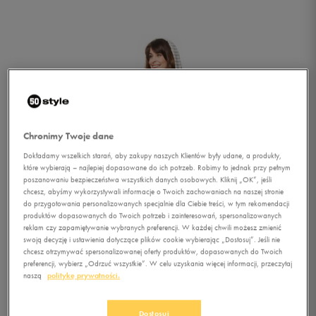
Chronimy Twoje dane
Dokładamy wszelkich starań, aby zakupy naszych Klientów były udane, a produkty,
które wybierają – najlepiej dopasowane do ich potrzeb. Robimy to jednak przy pełnym
poszanowaniu bezpieczeństwa wszystkich danych osobowych. Kliknij „OK”, jeśli
chcesz, abyśmy wykorzystywali informacje o Twoich zachowaniach na naszej stronie
do przygotowania personalizowanych specjalnie dla Ciebie treści, w tym rekomendacji
1/1
produktów dopasowanych do Twoich potrzeb i zainteresowań, spersonalizowanych
reklam czy zapamiętywanie wybranych preferencji. W każdej chwili możesz zmienić
swoją decyzję i ustawienia dotyczące plików cookie wybierając „Dostosuj”. Jeśli nie
chcesz otrzymywać spersonalizowanej oferty produktów, dopasowanych do Twoich
preferencji, wybierz „Odrzuć wszystkie”. W celu uzyskania więcej informacji, przeczytaj
naszą
politykę prywatności.
FEEWEAR BLUZA STRIPS
Dostosuj