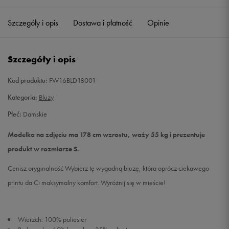
Szczegóły i opis
Dostawa i płatność
Opinie
M
Powiadom o dostępności
L
Powiadom o dostępności
Szczegóły i opis
Kod produktu:
FW16BLD18001
Kategoria:
Bluzy
Płeć:
Damskie
Modelka na zdjęciu ma 178 cm wzrostu, waży 55 kg i prezentuje
produkt w rozmiarze S.
Cenisz oryginalność Wybierz tę wygodną bluzę, która oprócz ciekawego
printu da Ci maksymalny komfort. Wyróżnij się w mieście!
Wierzch: 100% poliester