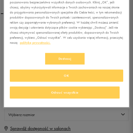
poszanowaniu bezpieczeństwa wszystkich danych osobowych. Kliknij „OK”, jeśli
chcesz, abyśmy wykorzystywali informacje o Twoich zachowaniach na naszej stronie
do przygotowania personalizowanych specjalnie dla Ciebie treści, w tym rekomendacji
produktów dopasowanych do Twoich potrzeb i zainteresowań, spersonalizowanych
reklam czy zapamiętywanie wybranych preferencji. W każdej chwili możesz zmienić
FEEWEAR BLUZA VID
swoją decyzję i ustawienia dotyczące plików cookie wybierając „Dostosuj”. Jeśli nie
chcesz otrzymywać spersonalizowanej oferty produktów, dopasowanych do Twoich
preferencji, wybierz „Odrzuć wszystkie”. W celu uzyskania więcej informacji, przeczytaj
naszą
politykę prywatności.
0.0
(
0
)
19,99
zł
z Vat
Dostosuj
+ 100 PKT W
KLUBIE 50 STYLE
OK
Produkt niedostępny
Odrzuć wszystkie
Jeśli artykuł będzie ponownie dostępny, otrzymasz od nas powiadomienie.
Wybierz rozmiar
Sprawdź dostępność w salonach
S
Powiadom o dostępności