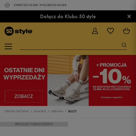
ZWROT DO 30 DNI. W KLUBIE DO 60 DNI.
×
Dołącz do Klubu 50 style
STRONA GŁÓWNA
DAMSKIE
UBRANIA
BLUZY
PRODUKT NIEDOSTĘPNY