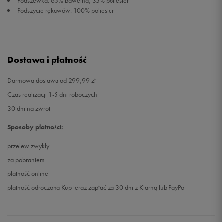
Podszewka: 65% bawełna, 35% poliester
Podszycie rękawów: 100% poliester
Dostawa i płatność
Darmowa dostawa od 299,99 zł
Czas realizacji 1-5 dni roboczych
30 dni na zwrot
Sposoby płatności:
przelew zwykły
za pobraniem
płatność online
płatność odroczona Kup teraz zapłać za 30 dni z Klarną lub PayPo