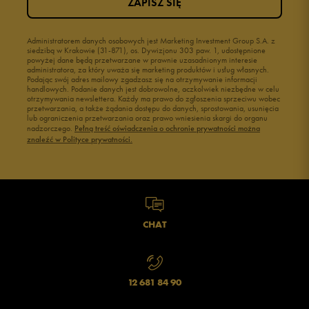
ZAPISZ SIĘ
Administratorem danych osobowych jest Marketing Investment Group S.A. z
siedzibą w Krakowie (31-871), os. Dywizjonu 303 paw. 1, udostępnione
powyżej dane będą przetwarzane w prawnie uzasadnionym interesie
administratora, za który uważa się marketing produktów i usług własnych.
Podając swój adres mailowy zgadzasz się na otrzymywanie informacji
handlowych. Podanie danych jest dobrowolne, aczkolwiek niezbędne w celu
otrzymywania newslettera. Każdy ma prawo do zgłoszenia sprzeciwu wobec
przetwarzania, a także żądania dostępu do danych, sprostowania, usunięcia
lub ograniczenia przetwarzania oraz prawo wniesienia skargi do organu
nadzorczego.
Pełną treść oświadczenia o ochronie prywatności można
znaleźć w Polityce prywatności.
CHAT
12 681 84 90