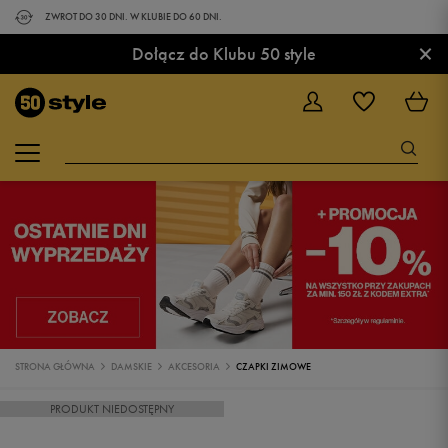
ZWROT DO 30 DNI. W KLUBIE DO 60 DNI.
×
Dołącz do Klubu 50 style
STRONA GŁÓWNA
DAMSKIE
AKCESORIA
CZAPKI ZIMOWE
PRODUKT NIEDOSTĘPNY