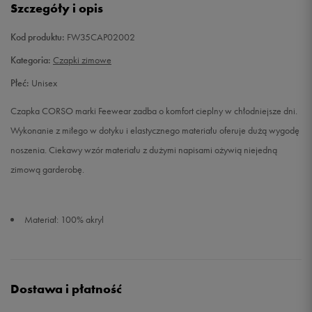
Szczegóły i opis
Kod produktu:
FW35CAP02002
Kategoria:
Czapki zimowe
Płeć:
Unisex
Czapka CORSO marki Feewear zadba o komfort cieplny w chłodniejsze dni.
Wykonanie z miłego w dotyku i elastycznego materiału oferuje dużą wygodę
noszenia. Ciekawy wzór materiału z dużymi napisami ożywią niejedną
zimową garderobę.
Materiał: 100% akryl
Dostawa i płatność