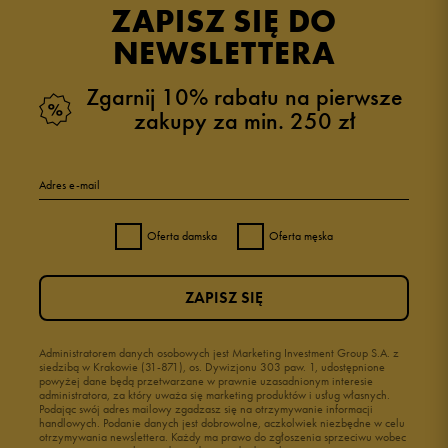
ZAPISZ SIĘ DO
NEWSLETTERA
Zgarnij 10% rabatu na pierwsze
zakupy za min. 250 zł
Adres e-mail
Oferta damska
Oferta męska
ZAPISZ SIĘ
Administratorem danych osobowych jest Marketing Investment Group S.A. z
siedzibą w Krakowie (31-871), os. Dywizjonu 303 paw. 1, udostępnione
powyżej dane będą przetwarzane w prawnie uzasadnionym interesie
administratora, za który uważa się marketing produktów i usług własnych.
Podając swój adres mailowy zgadzasz się na otrzymywanie informacji
handlowych. Podanie danych jest dobrowolne, aczkolwiek niezbędne w celu
otrzymywania newslettera. Każdy ma prawo do zgłoszenia sprzeciwu wobec