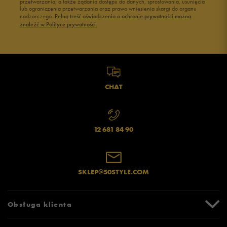
przetwarzania, a także żądania dostępu do danych, sprostowania, usunięcia
lub ograniczenia przetwarzania oraz prawo wniesienia skargi do organu
nadzorczego.
Pełną treść oświadczenia o ochronie prywatności można
znaleźć w Polityce prywatności.
CHAT
12 681 84 90
SKLEP@50STYLE.COM
Obsługa klienta
Centrum Pomocy