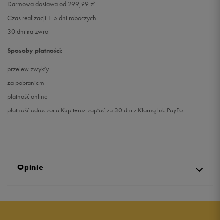
Darmowa dostawa od 299,99 zł
Czas realizacji 1-5 dni roboczych
30 dni na zwrot
Sposoby płatności:
przelew zwykły
za pobraniem
płatność online
płatność odroczona Kup teraz zapłać za 30 dni z Klarną lub PayPo
Opinie
Produkt nie posiada recenzji