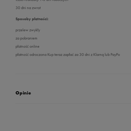
30 dni na zwrot
Sposoby płatności:
przelew zwykły
za pobraniem
płatność online
płatność odroczona Kup teraz zapłać za 30 dni z Klarną lub PayPo
Opinie
Produkt nie posia