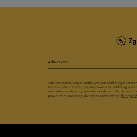
Zg
Adres e-mail
Administratorem danych osobowych jest Marketing Investme
interesie administratora, za który uważa się marketing pro
niezbędne w celu otrzymywania newslettera. Każdy ma prawo
prawo wniesienia skargi do organu nadzorczego.
Pełną treś