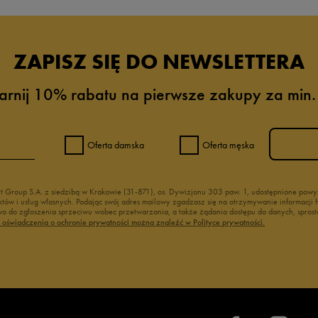
ZAPISZ SIĘ DO NEWSLETTERA
arnij 10% rabatu na pierwsze zakupy za min.
Oferta damska
Oferta męska
nt Group S.A. z siedzibą w Krakowie (31-871), os. Dywizjonu 303 paw. 1, udostępnione po
duktów i usług własnych. Podając swój adres mailowy zgadzasz się na otrzymywanie informacj
 do zgłoszenia sprzeciwu wobec przetwarzania, a także żądania dostępu do danych, sprost
ć oświadczenia o ochronie prywatności można znaleźć w Polityce prywatności.