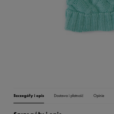
Skechers
Timberland
Umbro
Under Armour
Up8
U.S. Polo ASSN.
Vans
Szczegóły i opis
Dostawa i płatność
Opinie