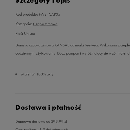
Szczegóły i opis
Kod produktu:
FW34CAP05
Kategoria:
Czapki zimowe
Płeć:
Unisex
Damska czapka zimowa KANSAS od marki Feewear. Wykonana z ciepłego 
codziennym użytkowaniu. Duży pompon i wyróżniający się wzór materiału
Materiał: 100% akryl
Dostawa i płatność
Darmowa dostawa od 299,99 zł
Czas realizacji 1-5 dni roboczych