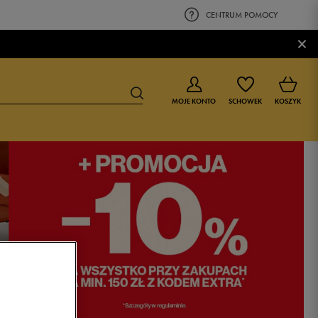
CENTRUM POMOCY
×
MOJE KONTO
SCHOWEK
KOSZYK
BUTY DLA CHŁOPCA
BUTY DLA DZIEWCZYNKI
0-4 lat
0-4 lat
4-8 lat
4-8 lat
9-16 lat
9-16 lat