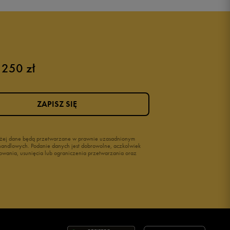
 250 zł
ZAPISZ SIĘ
wyżej dane będą przetwarzane w prawnie uzasadnionym
i handlowych. Podanie danych jest dobrowolne, aczkolwiek
owania, usunięcia lub ograniczenia przetwarzania oraz