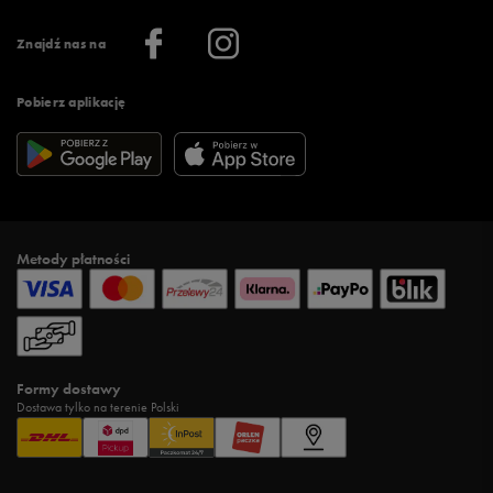
Informacje o firmie
Więcej regulaminów >
Znajdź nas na
Pobierz aplikację
Metody płatności
Formy dostawy
Dostawa tylko na terenie Polski