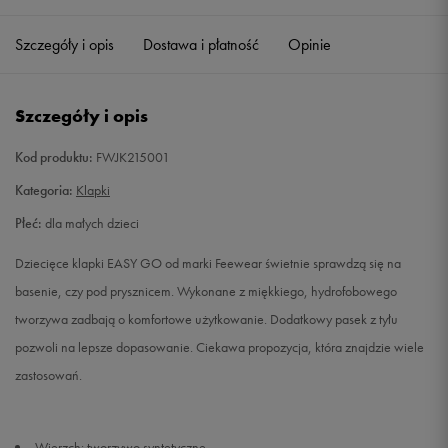
25
14,6 cm
Powiadom o dostępności
Szczegóły i opis
Dostawa i płatność
Opinie
26
16 cm
Powiadom o dostępności
Szczegóły i opis
27
16,7 cm
Powiadom o dostępności
Kod produktu:
FWJK215001
28
17,3 cm
Powiadom o dostępności
Kategoria:
Klapki
Płeć:
dla małych dzieci
29
18 cm
Powiadom o dostępności
Dziecięce klapki EASY GO od marki Feewear świetnie sprawdzą się na
31
19,3 cm
Powiadom o dostępności
basenie, czy pod prysznicem. Wykonane z miękkiego, hydrofobowego
tworzywa zadbają o komfortowe użytkowanie. Dodatkowy pasek z tyłu
32
20 cm
Powiadom o dostępności
pozwoli na lepsze dopasowanie. Ciekawa propozycja, która znajdzie wiele
zastosowań.
33,5
21 cm
Powiadom o dostępności
Wierzch: tworzywo syntetyczne