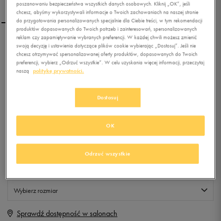
poszanowaniu bezpieczeństwa wszystkich danych osobowych. Kliknij „OK”, jeśli
chcesz, abyśmy wykorzystywali informacje o Twoich zachowaniach na naszej stronie
do przygotowania personalizowanych specjalnie dla Ciebie treści, w tym rekomendacji
produktów dopasowanych do Twoich potrzeb i zainteresowań, spersonalizowanych
reklam czy zapamiętywanie wybranych preferencji. W każdej chwili możesz zmienić
FEEWEAR EASY GO
swoją decyzję i ustawienia dotyczące plików cookie wybierając „Dostosuj”. Jeśli nie
chcesz otrzymywać spersonalizowanej oferty produktów, dopasowanych do Twoich
preferencji, wybierz „Odrzuć wszystkie”. W celu uzyskania więcej informacji, przeczytaj
naszą
politykę prywatności.
0.0
(
0
)
9,99
zł
z Vat
Dostosuj
+ 50 PKT W
KLUBIE 50 STYLE
OK
Produkt niedostępny
Odrzuć wszystkie
Jeśli artykuł będzie ponownie dostępny, otrzymasz od nas powiadomienie.
Wybierz rozmiar
Sprawdź dostępność w salonach
Rozmiary EU
Rozmiary US