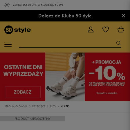
ZWROT DO 30 DNI. W KLUBIE DO 60 DNI.
×
Dołącz do Klubu 50 style
STRONA GŁÓWNA
DZIECIĘCE
BUTY
KLAPKI
PRODUKT NIEDOSTĘPNY