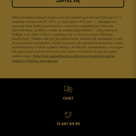
ZAPISZ SIĘ
Administratorem danych osobowych jest Marketing Investment Group S.A. z
siedzibą w Krakowie (31-871), os. Dywizjonu 303 paw. 1, udostępnione
powyżej dane będą przetwarzane w prawnie uzasadnionym interesie
administratora, za który uważa się marketing produktów i usług własnych.
Podając swój adres mailowy zgadzasz się na otrzymywanie informacji
handlowych. Podanie danych jest dobrowolne, aczkolwiek niezbędne w celu
otrzymywania newslettera. Każdy ma prawo do zgłoszenia sprzeciwu wobec
przetwarzania, a także żądania dostępu do danych, sprostowania, usunięcia
lub ograniczenia przetwarzania oraz prawo wniesienia skargi do organu
nadzorczego.
Pełną treść oświadczenia o ochronie prywatności można
znaleźć w Polityce prywatności.
CHAT
12 681 84 90