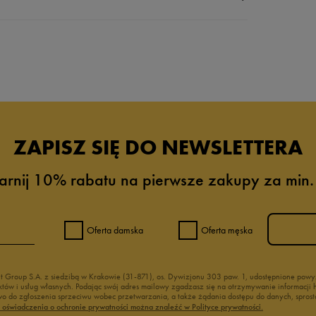
da recenzji
ZAPISZ SIĘ DO NEWSLETTERA
arnij 10% rabatu na pierwsze zakupy za min.
Oferta damska
Oferta męska
nt Group S.A. z siedzibą w Krakowie (31-871), os. Dywizjonu 303 paw. 1, udostępnione po
duktów i usług własnych. Podając swój adres mailowy zgadzasz się na otrzymywanie informacj
 do zgłoszenia sprzeciwu wobec przetwarzania, a także żądania dostępu do danych, sprost
ć oświadczenia o ochronie prywatności można znaleźć w Polityce prywatności.