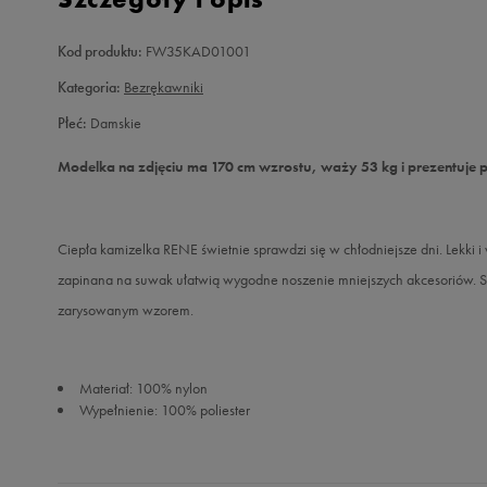
Kod produktu:
FW35KAD01001
Kategoria:
Bezrękawniki
Płeć:
Damskie
Modelka na zdjęciu ma 170 cm wzrostu, waży 53 kg i prezentuje 
Ciepła kamizelka RENE świetnie sprawdzi się w chłodniejsze dni. Lekki i
zapinana na suwak ułatwią wygodne noszenie mniejszych akcesoriów. St
zarysowanym wzorem.
Materiał: 100% nylon
Wypełnienie: 100% poliester