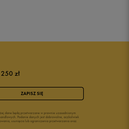
 250 zł
ZAPISZ SIĘ
wyżej dane będą przetwarzane w prawnie uzasadnionym
i handlowych. Podanie danych jest dobrowolne, aczkolwiek
owania, usunięcia lub ograniczenia przetwarzania oraz