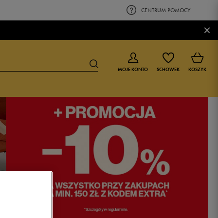
CENTRUM POMOCY
×
MOJE KONTO
SCHOWEK
KOSZYK
BUTY DLA CHŁOPCA
BUTY DLA DZIEWCZYNKI
0-4 lat
0-4 lat
4-8 lat
4-8 lat
9-16 lat
9-16 lat