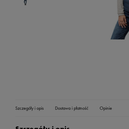
Skechers
Timberland
Umbro
Under Armour
Up8
U.S. Polo ASSN.
Vans
Szczegóły i opis
Dostawa i płatność
Opinie
Szczegóły i opis