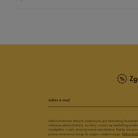
Produkt nie posia
Zg
Adres e-mail
Administratorem danych osobowych jest Marketing Investme
interesie administratora, za który uważa się marketing pro
niezbędne w celu otrzymywania newslettera. Każdy ma prawo
prawo wniesienia skargi do organu nadzorczego.
Pełną treś