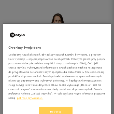
Chronimy Twoje dane
Dokładamy wszelkich starań, aby zakupy naszych Klientów były udane, a produkty,
które wybierają – najlepiej dopasowane do ich potrzeb. Robimy to jednak przy pełnym
poszanowaniu bezpieczeństwa wszystkich danych osobowych. Kliknij „OK”, jeśli
chcesz, abyśmy wykorzystywali informacje o Twoich zachowaniach na naszej stronie
do przygotowania personalizowanych specjalnie dla Ciebie treści, w tym rekomendacji
produktów dopasowanych do Twoich potrzeb i zainteresowań, spersonalizowanych
reklam czy zapamiętywanie wybranych preferencji. W każdej chwili możesz zmienić
swoją decyzję i ustawienia dotyczące plików cookie wybierając „Dostosuj”. Jeśli nie
chcesz otrzymywać spersonalizowanej oferty produktów, dopasowanych do Twoich
preferencji, wybierz „Odrzuć wszystkie”. W celu uzyskania więcej informacji, przeczytaj
1/5
naszą
politykę prywatności.
Dostosuj