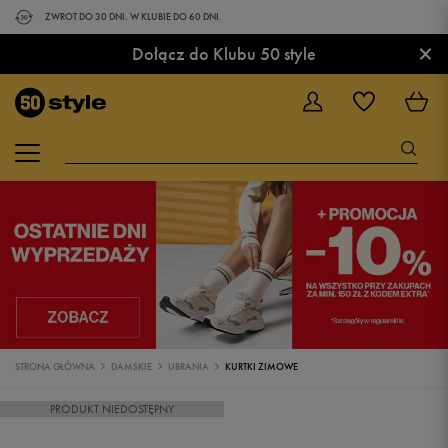
ZWROT DO 30 DNI. W KLUBIE DO 60 DNI.
×
Dołącz do Klubu 50 style
STRONA GŁÓWNA
DAMSKIE
UBRANIA
KURTKI ZIMOWE
PRODUKT NIEDOSTĘPNY