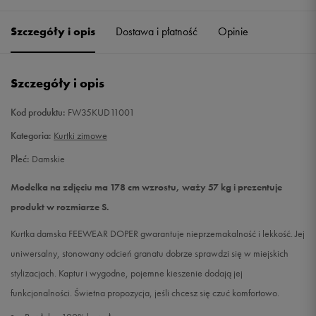
Szczegóły i opis
Dostawa i płatność
Opinie
M
Powiadom o dostępności
L
Powiadom o dostępności
Szczegóły i opis
Kod produktu:
FW35KUD11001
Kategoria:
Kurtki zimowe
Płeć:
Damskie
Modelka na zdjęciu ma 178 cm wzrostu, waży 57 kg i prezentuje
produkt w rozmiarze S.
Kurtka damska FEEWEAR DOPER gwarantuje nieprzemakalność i lekkość. Jej
uniwersalny, stonowany odcień granatu dobrze sprawdzi się w miejskich
stylizacjach. Kaptur i wygodne, pojemne kieszenie dodają jej
funkcjonalności. Świetna propozycja, jeśli chcesz się czuć komfortowo.