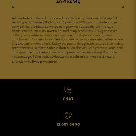
ZAPISZ SIĘ
Administratorem danych osobowych jest Marketing Investment Group S.A. z
siedzibą w Krakowie (31-871), os. Dywizjonu 303 paw. 1, udostępnione
powyżej dane będą przetwarzane w prawnie uzasadnionym interesie
administratora, za który uważa się marketing produktów i usług własnych.
Podając swój adres mailowy zgadzasz się na otrzymywanie informacji
handlowych. Podanie danych jest dobrowolne, aczkolwiek niezbędne w celu
otrzymywania newslettera. Każdy ma prawo do zgłoszenia sprzeciwu wobec
przetwarzania, a także żądania dostępu do danych, sprostowania, usunięcia
lub ograniczenia przetwarzania oraz prawo wniesienia skargi do organu
nadzorczego.
Pełną treść oświadczenia o ochronie prywatności można
znaleźć w Polityce prywatności.
CHAT
12 681 84 90