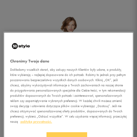
Chronimy Twoje dane
Dokładamy wszelkich starań, aby zakupy naszych Klientów były udane, a produkty,
które wybierają – najlepiej dopasowane do ich potrzeb. Robimy to jednak przy pełnym
poszanowaniu bezpieczeństwa wszystkich danych osobowych. Kliknij „OK”, jeśli
chcesz, abyśmy wykorzystywali informacje o Twoich zachowaniach na naszej stronie
do przygotowania personalizowanych specjalnie dla Ciebie treści, w tym rekomendacji
produktów dopasowanych do Twoich potrzeb i zainteresowań, spersonalizowanych
reklam czy zapamiętywanie wybranych preferencji. W każdej chwili możesz zmienić
swoją decyzję i ustawienia dotyczące plików cookie wybierając „Dostosuj”. Jeśli nie
chcesz otrzymywać spersonalizowanej oferty produktów, dopasowanych do Twoich
1/2
preferencji, wybierz „Odrzuć wszystkie”. W celu uzyskania więcej informacji, przeczytaj
naszą
politykę prywatności.