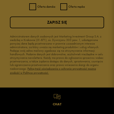
Oferta damska
Oferta męska
ZAPISZ SIĘ
Administratorem danych osobowych jest Marketing Investment Group S.A. z
siedzibą w Krakowie (31-871), os. Dywizjonu 303 paw. 1, udostępnione
powyżej dane będą przetwarzane w prawnie uzasadnionym interesie
administratora, za który uważa się marketing produktów i usług własnych.
Podając swój adres mailowy zgadzasz się na otrzymywanie informacji
handlowych. Podanie danych jest dobrowolne, aczkolwiek niezbędne w celu
otrzymywania newslettera. Każdy ma prawo do zgłoszenia sprzeciwu wobec
przetwarzania, a także żądania dostępu do danych, sprostowania, usunięcia
lub ograniczenia przetwarzania oraz prawo wniesienia skargi do organu
nadzorczego.
Pełną treść oświadczenia o ochronie prywatności można
znaleźć w Polityce prywatności.
CHAT