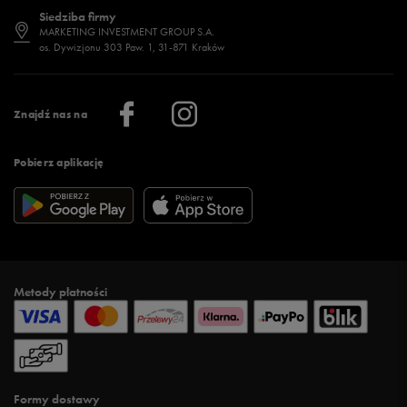
Dostępność
Jakie buty na siłownię wybrać?
Stylizacje męskie
Informacje o 50 style
Siedziba firmy
Jak wybrać buty na zimę?
Stylizacje damskie
Sklepy stacjonarne
MARKETING INVESTMENT GROUP S.A.
os. Dywizjonu 303 Paw. 1, 31-871 Kraków
Więcej >
Klub 50 style
Regulamin sklepu 50 style
Praca
Regulamin aplikacji 50 style
Informacje o firmie
Więcej regulaminów >
Znajdź nas na
Pobierz aplikację
Metody płatności
Formy dostawy