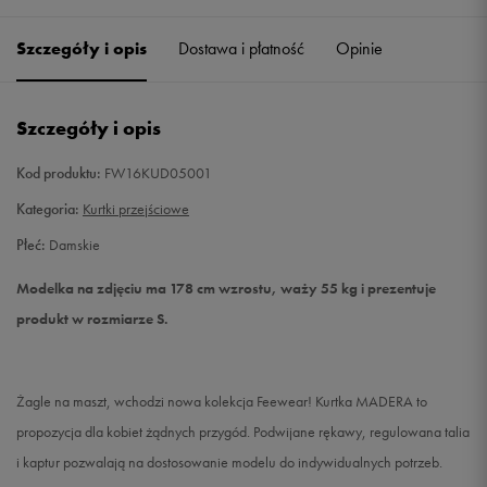
Szczegóły i opis
Dostawa i płatność
Opinie
M
Powiadom o dostępności
L
Powiadom o dostępności
Szczegóły i opis
Kod produktu:
FW16KUD05001
Kategoria:
Kurtki przejściowe
Płeć:
Damskie
Modelka na zdjęciu ma 178 cm wzrostu, waży 55 kg i prezentuje
produkt w rozmiarze S.
Żagle na maszt, wchodzi nowa kolekcja Feewear! Kurtka MADERA to
propozycja dla kobiet żądnych przygód. Podwijane rękawy, regulowana talia
i kaptur pozwalają na dostosowanie modelu do indywidualnych potrzeb.