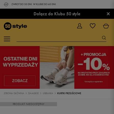
ZWROT DO 30 DNI. W KLUBIE DO 60 DNI.
×
Dołącz do Klubu 50 style
STRONA GŁÓWNA
DAMSKIE
UBRANIA
KURTKI PRZEJŚCIOWE
PRODUKT NIEDOSTĘPNY