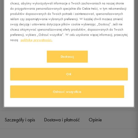
MOLLOO
chcesz, abyśmy wykorzystywali informacje o Twoich zachowaniach na naszej stronie
do przygotowania personalizowanych specjalnie dla Ciebie treści, w tym rekomendacji
produktów dopasowanych do Twoich potrzeb i zainteresowań, spersonalizowanych
0.0
(
0
)
reklam czy zapamiętywanie wybranych preferencji. W każdej chwili możesz zmienić
169,99
zł
z Vat
swoją decyzję i ustawienia dotyczące plików cookie wybierając „Dostosuj”. Jeśli nie
chcesz otrzymywać spersonalizowanej oferty produktów, dopasowanych do Twoich
preferencji, wybierz „Odrzuć wszystkie”. W celu uzyskania więcej informacji, przeczytaj
+ 850 PKT W
KLUBIE 50 STYLE
naszą
politykę prywatności.
Dostosuj
Produkt niedostępny
Jeśli artykuł będzie ponownie dostępny, otrzymasz od nas powiadomienie.
OK
Wybierz rozmiar
Odrzuć wszystkie
Sprawdź dostępność w salonach
M
Powiadom o dostępności
Szczegóły i opis
Dostawa i płatność
Opinie
L
Powiadom o dostępności
XL
Powiadom o dostępności