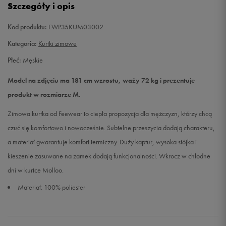
Szczegóły i opis
XXL
Powiadom o dostępności
Kod produktu:
FWP35KUM03002
Kategoria:
Kurtki zimowe
Płeć:
Męskie
Model na zdjęciu ma 181 cm wzrostu, waży 72 kg i prezentuje
produkt w rozmiarze M.
Zimowa kurtka od Feewear to ciepła propozycja dla mężczyzn, którzy chcą
czuć się komfortowo i nowocześnie. Subtelne przeszycia dodają charakteru,
a materiał gwarantuje komfort termiczny. Duży kaptur, wysoka stójka i
kieszenie zasuwane na zamek dodają funkcjonalności. Wkrocz w chłodne
dni w kurtce Molloo.
Materiał: 100% poliester