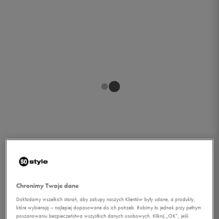
1/1
Chronimy Twoje dane
Dokładamy wszelkich starań, aby zakupy naszych Klientów były udane, a produkty,
które wybierają – najlepiej dopasowane do ich potrzeb. Robimy to jednak przy pełnym
FEEWEAR KURTKA
poszanowaniu bezpieczeństwa wszystkich danych osobowych. Kliknij „OK”, jeśli