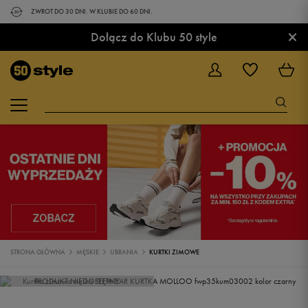
ZWROT DO 30 DNI. W KLUBIE DO 60 DNI.
×
Dołącz do Klubu 50 style
STRONA GŁÓWNA
MĘSKIE
UBRANIA
KURTKI ZIMOWE
PRODUKT NIEDOSTĘPNY