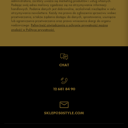
administratora, za który uważa się marketing produktów i usług własnych.
Podając swój adres mailowy zgadzasz się na otrzymywanie informacji
handlowych. Podanie danych jest dobrowolne, aczkolwiek niezbędne w celu
otrzymywania newslettera. Każdy ma prawo do zgłoszenia sprzeciwu wobec
przetwarzania, a także żądania dostępu do danych, sprostowania, usunięcia
lub ograniczenia przetwarzania oraz prawo wniesienia skargi do organu
nadzorczego.
Pełną treść oświadczenia o ochronie prywatności można
znaleźć w Polityce prywatności.
CHAT
12 681 84 90
SKLEP@50STYLE.COM