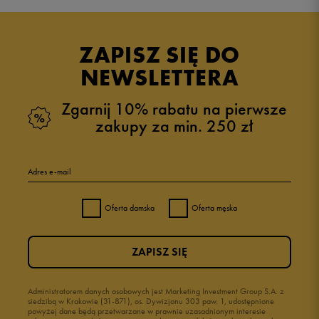
Produkt nie posiada recenzji
ZAPISZ SIĘ DO
NEWSLETTERA
Zgarnij 10% rabatu na pierwsze
zakupy za min. 250 zł
Adres e-mail
Oferta damska
Oferta męska
ZAPISZ SIĘ
Administratorem danych osobowych jest Marketing Investment Group S.A. z
siedzibą w Krakowie (31-871), os. Dywizjonu 303 paw. 1, udostępnione
powyżej dane będą przetwarzane w prawnie uzasadnionym interesie