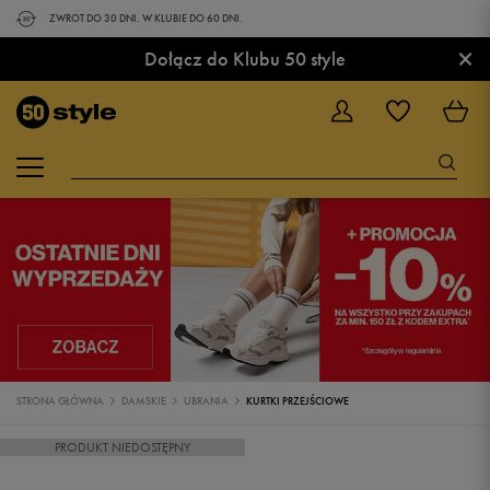
ZWROT DO 30 DNI. W KLUBIE DO 60 DNI.
×
Dołącz do Klubu 50 style
STRONA GŁÓWNA
DAMSKIE
UBRANIA
KURTKI PRZEJŚCIOWE
PRODUKT NIEDOSTĘPNY