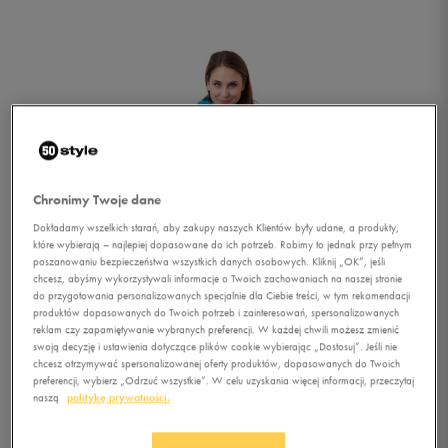
Chronimy Twoje dane
Dokładamy wszelkich starań, aby zakupy naszych Klientów były udane, a produkty,
które wybierają – najlepiej dopasowane do ich potrzeb. Robimy to jednak przy pełnym
poszanowaniu bezpieczeństwa wszystkich danych osobowych. Kliknij „OK”, jeśli
chcesz, abyśmy wykorzystywali informacje o Twoich zachowaniach na naszej stronie
do przygotowania personalizowanych specjalnie dla Ciebie treści, w tym rekomendacji
produktów dopasowanych do Twoich potrzeb i zainteresowań, spersonalizowanych
reklam czy zapamiętywanie wybranych preferencji. W każdej chwili możesz zmienić
swoją decyzję i ustawienia dotyczące plików cookie wybierając „Dostosuj”. Jeśli nie
chcesz otrzymywać spersonalizowanej oferty produktów, dopasowanych do Twoich
1/6
preferencji, wybierz „Odrzuć wszystkie”. W celu uzyskania więcej informacji, przeczytaj
naszą
politykę prywatności.