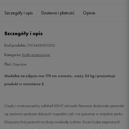
Szczegóły i opis
Dostawa i płatność
Opinie
S
Powiadom o dostępności
M
Powiadom o dostępności
Szczegóły i opis
L
Powiadom o dostępności
Kod produktu:
FW34KSH01002
Kategoria:
Kurtki przejściowe
Płeć:
Damskie
Modelka na zdjęciu ma 170 cm wzrostu, waży 53 kg i prezentuje
produkt w rozmiarze S.
Ciepły i wiatroszczelny softshell KENT od marki Feewear doskonale sprawdzi
się zarówno podczas dalszych wypadów jak i na spacerze w miejskim parku.
Klasyczny krój pozwoli na dużą swobodę ruchów. Duża liczba zapinanych