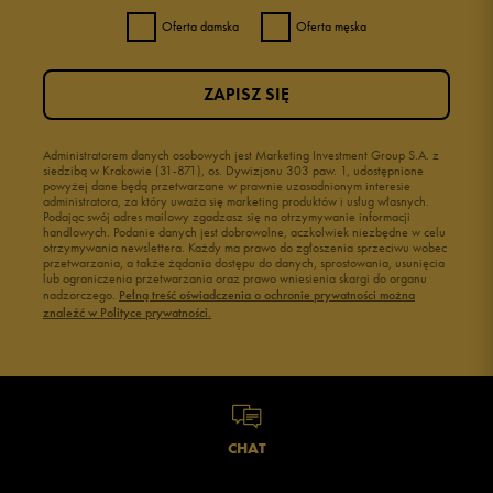
Oferta damska
Oferta męska
ZAPISZ SIĘ
Administratorem danych osobowych jest Marketing Investment Group S.A. z
siedzibą w Krakowie (31-871), os. Dywizjonu 303 paw. 1, udostępnione
powyżej dane będą przetwarzane w prawnie uzasadnionym interesie
administratora, za który uważa się marketing produktów i usług własnych.
Podając swój adres mailowy zgadzasz się na otrzymywanie informacji
handlowych. Podanie danych jest dobrowolne, aczkolwiek niezbędne w celu
otrzymywania newslettera. Każdy ma prawo do zgłoszenia sprzeciwu wobec
przetwarzania, a także żądania dostępu do danych, sprostowania, usunięcia
lub ograniczenia przetwarzania oraz prawo wniesienia skargi do organu
nadzorczego.
Pełną treść oświadczenia o ochronie prywatności można
znaleźć w Polityce prywatności.
CHAT