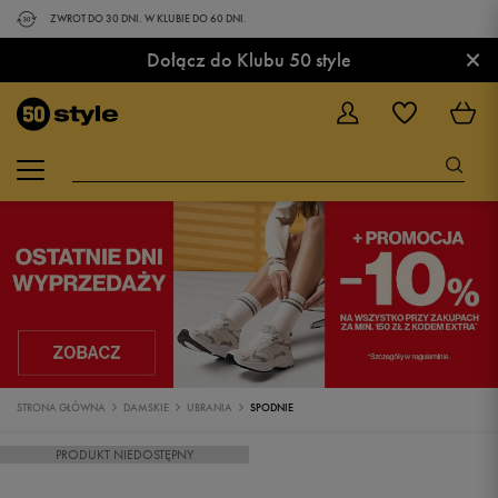
ZWROT DO 30 DNI. W KLUBIE DO 60 DNI.
×
Dołącz do Klubu 50 style
STRONA GŁÓWNA
DAMSKIE
UBRANIA
SPODNIE
PRODUKT NIEDOSTĘPNY