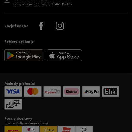
os. Dywizjonu 303 Paw. 1, 31-871 Kraków
Więcej >
Klub 50 style
Regulamin sklepu 50 style
Praca
Regulamin aplikacji 50 style
Informacje o firmie
Więcej regulaminów >
Znajdź nas na
Pobierz aplikację
Metody płatności
Formy dostawy
Dostawa tylko na terenie Polski