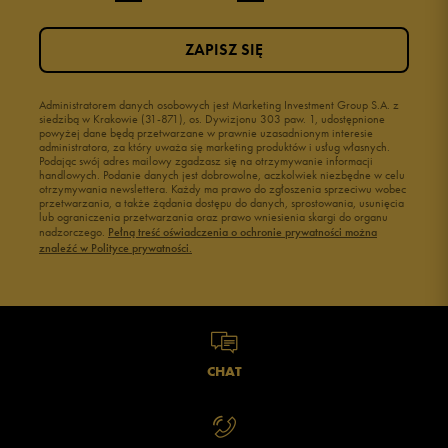
ZAPISZ SIĘ
Administratorem danych osobowych jest Marketing Investment Group S.A. z
siedzibą w Krakowie (31-871), os. Dywizjonu 303 paw. 1, udostępnione
powyżej dane będą przetwarzane w prawnie uzasadnionym interesie
administratora, za który uważa się marketing produktów i usług własnych.
Podając swój adres mailowy zgadzasz się na otrzymywanie informacji
handlowych. Podanie danych jest dobrowolne, aczkolwiek niezbędne w celu
otrzymywania newslettera. Każdy ma prawo do zgłoszenia sprzeciwu wobec
przetwarzania, a także żądania dostępu do danych, sprostowania, usunięcia
lub ograniczenia przetwarzania oraz prawo wniesienia skargi do organu
nadzorczego.
Pełną treść oświadczenia o ochronie prywatności można
znaleźć w Polityce prywatności.
CHAT