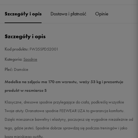
Szczegóły i opis
Dostawa i płatność
Opinie
M
Powiadom o dostępności
L
Powiadom o dostępności
Szczegóły i opis
Kod produktu:
FW35SPD52001
Kategoria:
Spodnie
Płeć:
Damskie
Modelka na zdjęciu ma 170 cm wzrostu, waży 53 kg i prezentuje
produkt w rozmiarze S
Klasyczne, dresowe spodnie przylegające do ciała, podkreślą wszystkie
Twoje atuty. Granatowe spodnie FEEWEAR LIZA to gwarancja komfortu.
Dzięki mieszance bawełny i elastyny, poczujesz się wygodnie niezależnie od
tego, gdzie jesteś. Spodnie dobrze sprawdzą się podczas treningów i jako
baza miejskiego outiftu.