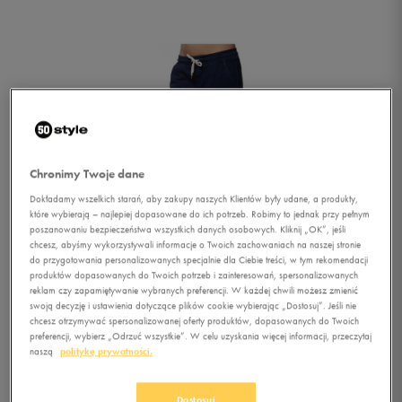
Chronimy Twoje dane
Dokładamy wszelkich starań, aby zakupy naszych Klientów były udane, a produkty,
które wybierają – najlepiej dopasowane do ich potrzeb. Robimy to jednak przy pełnym
poszanowaniu bezpieczeństwa wszystkich danych osobowych. Kliknij „OK”, jeśli
chcesz, abyśmy wykorzystywali informacje o Twoich zachowaniach na naszej stronie
do przygotowania personalizowanych specjalnie dla Ciebie treści, w tym rekomendacji
produktów dopasowanych do Twoich potrzeb i zainteresowań, spersonalizowanych
reklam czy zapamiętywanie wybranych preferencji. W każdej chwili możesz zmienić
swoją decyzję i ustawienia dotyczące plików cookie wybierając „Dostosuj”. Jeśli nie
chcesz otrzymywać spersonalizowanej oferty produktów, dopasowanych do Twoich
preferencji, wybierz „Odrzuć wszystkie”. W celu uzyskania więcej informacji, przeczytaj
1/4
naszą
politykę prywatności.
Dostosuj