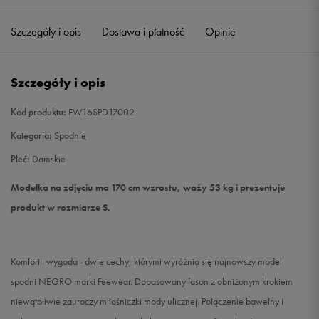
Szczegóły i opis
Dostawa i płatność
Opinie
S
Powiadom o dostępności
M
Powiadom o dostępności
Szczegóły i opis
L
Powiadom o dostępności
Kod produktu:
FW16SPD17002
Kategoria:
Spodnie
Płeć:
Damskie
Modelka na zdjęciu ma 170 cm wzrostu, waży 53 kg i prezentuje
produkt w rozmiarze S.
Komfort i wygoda - dwie cechy, którymi wyróżnia się najnowszy model
spodni NEGRO marki Feewear. Dopasowany fason z obniżonym krokiem
niewątpliwie zauroczy miłośniczki mody ulicznej. Połączenie bawełny i