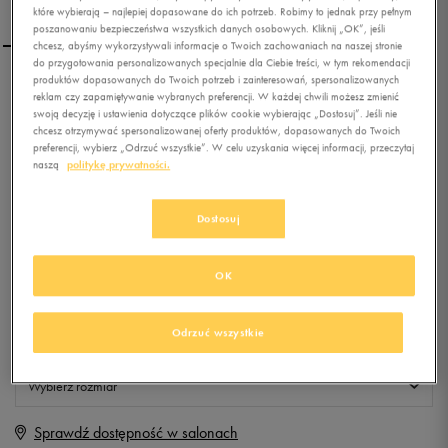
które wybierają – najlepiej dopasowane do ich potrzeb. Robimy to jednak przy pełnym
poszanowaniu bezpieczeństwa wszystkich danych osobowych. Kliknij „OK”, jeśli
chcesz, abyśmy wykorzystywali informacje o Twoich zachowaniach na naszej stronie
do przygotowania personalizowanych specjalnie dla Ciebie treści, w tym rekomendacji
produktów dopasowanych do Twoich potrzeb i zainteresowań, spersonalizowanych
FEEWEAR SPODNIE
reklam czy zapamiętywanie wybranych preferencji. W każdej chwili możesz zmienić
NEGRO
swoją decyzję i ustawienia dotyczące plików cookie wybierając „Dostosuj”. Jeśli nie
chcesz otrzymywać spersonalizowanej oferty produktów, dopasowanych do Twoich
preferencji, wybierz „Odrzuć wszystkie”. W celu uzyskania więcej informacji, przeczytaj
0.0
(
0
)
naszą
politykę prywatności.
9,99
zł
z Vat
Dostosuj
+ 50 PKT W
KLUBIE 50 STYLE
OK
Produkt niedostępny
Odrzuć wszystkie
Jeśli artykuł będzie ponownie dostępny, otrzymasz od nas powiadomienie.
Wybierz rozmiar
Sprawdź dostępność w salonach
XS
Powiadom o dostępności