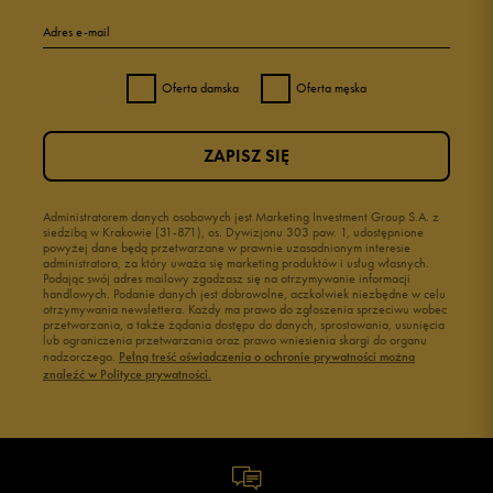
Adres e-mail
Oferta damska
Oferta męska
ZAPISZ SIĘ
Administratorem danych osobowych jest Marketing Investment Group S.A. z
siedzibą w Krakowie (31-871), os. Dywizjonu 303 paw. 1, udostępnione
powyżej dane będą przetwarzane w prawnie uzasadnionym interesie
administratora, za który uważa się marketing produktów i usług własnych.
Podając swój adres mailowy zgadzasz się na otrzymywanie informacji
handlowych. Podanie danych jest dobrowolne, aczkolwiek niezbędne w celu
otrzymywania newslettera. Każdy ma prawo do zgłoszenia sprzeciwu wobec
przetwarzania, a także żądania dostępu do danych, sprostowania, usunięcia
lub ograniczenia przetwarzania oraz prawo wniesienia skargi do organu
nadzorczego.
Pełną treść oświadczenia o ochronie prywatności można
znaleźć w Polityce prywatności.