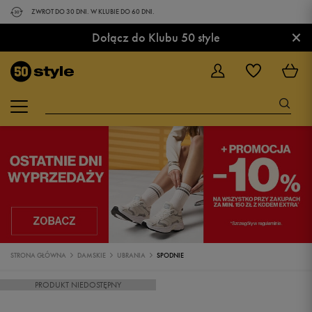
ZWROT DO 30 DNI. W KLUBIE DO 60 DNI.
×
Dołącz do Klubu 50 style
STRONA GŁÓWNA
DAMSKIE
UBRANIA
SPODNIE
PRODUKT NIEDOSTĘPNY