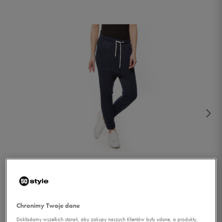
1/2
Chronimy Twoje dane
Dokładamy wszelkich starań, aby zakupy naszych Klientów były udane, a produkty,