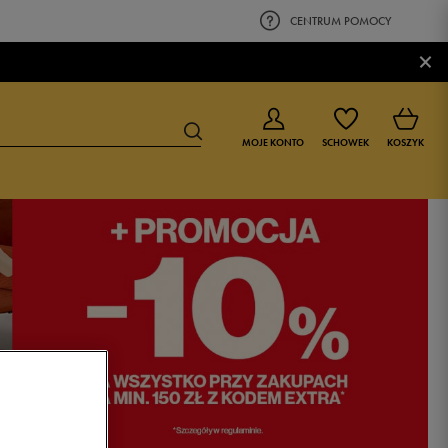
CENTRUM POMOCY
×
MOJE KONTO
SCHOWEK
KOSZYK
BUTY DLA CHŁOPCA
BUTY DLA DZIEWCZYNKI
0-4 lat
0-4 lat
4-8 lat
4-8 lat
9-16 lat
9-16 lat