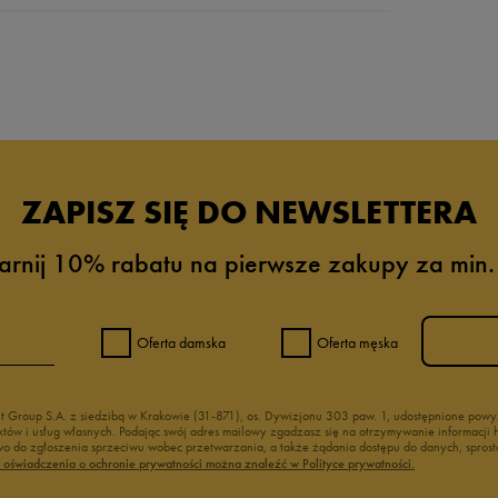
da recenzji
ZAPISZ SIĘ DO NEWSLETTERA
arnij 10% rabatu na pierwsze zakupy za min.
Oferta damska
Oferta męska
nt Group S.A. z siedzibą w Krakowie (31-871), os. Dywizjonu 303 paw. 1, udostępnione po
duktów i usług własnych. Podając swój adres mailowy zgadzasz się na otrzymywanie informacj
 do zgłoszenia sprzeciwu wobec przetwarzania, a także żądania dostępu do danych, sprost
ć oświadczenia o ochronie prywatności można znaleźć w Polityce prywatności.