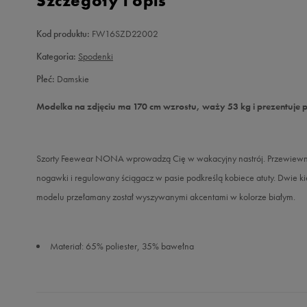
Szczegóły i opis
Kod produktu:
FW16SZD22002
Kategoria:
Spodenki
Płeć:
Damskie
Modelka na zdjęciu ma 170 cm wzrostu, waży 53 kg i prezentuje 
Szorty Feewear NONA wprowadzą Cię w wakacyjny nastrój. Przewiewne 
nogawki i regulowany ściągacz w pasie podkreślą kobiece atuty. Dwie kie
modelu przełamany został wyszywanymi akcentami w kolorze białym.
Materiał: 65% poliester, 35% bawełna