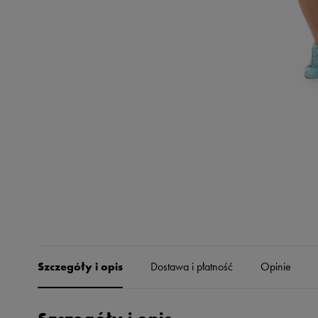
Skechers
Timberland
Umbro
Under Armour
Up8
U.S. Polo ASSN.
Vans
Szczegóły i opis
Dostawa i płatność
Opinie