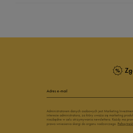
Produkt nie posia
Zg
Adres e-mail
Administratorem danych osobowych jest Marketing Investme
interesie administratora, za który uważa się marketing pro
niezbędne w celu otrzymywania newslettera. Każdy ma prawo
prawo wniesienia skargi do organu nadzorczego.
Pełną treś