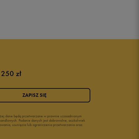
 250 zł
ZAPISZ SIĘ
wyżej dane będą przetwarzane w prawnie uzasadnionym
i handlowych. Podanie danych jest dobrowolne, aczkolwiek
owania, usunięcia lub ograniczenia przetwarzania oraz