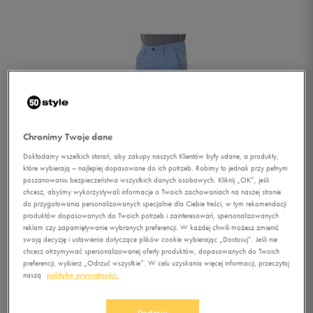
Chronimy Twoje dane
Dokładamy wszelkich starań, aby zakupy naszych Klientów były udane, a produkty,
które wybierają – najlepiej dopasowane do ich potrzeb. Robimy to jednak przy pełnym
poszanowaniu bezpieczeństwa wszystkich danych osobowych. Kliknij „OK”, jeśli
chcesz, abyśmy wykorzystywali informacje o Twoich zachowaniach na naszej stronie
do przygotowania personalizowanych specjalnie dla Ciebie treści, w tym rekomendacji
produktów dopasowanych do Twoich potrzeb i zainteresowań, spersonalizowanych
reklam czy zapamiętywanie wybranych preferencji. W każdej chwili możesz zmienić
swoją decyzję i ustawienia dotyczące plików cookie wybierając „Dostosuj”. Jeśli nie
chcesz otrzymywać spersonalizowanej oferty produktów, dopasowanych do Twoich
preferencji, wybierz „Odrzuć wszystkie”. W celu uzyskania więcej informacji, przeczytaj
1/2
naszą
politykę prywatności.
Dostosuj