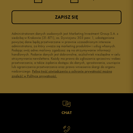
ZAPISZ SIĘ
Administratorem danych osobowych jest Marketing Investment Group S.A. z
siedzibą w Krakowie (31-871), os. Dywizjonu 303 paw. 1, udostępnione
powyżej dane będą przetwarzane w prawnie uzasadnionym interesie
administratora, za który uważa się marketing produktów i usług własnych.
Podając swój adres mailowy zgadzasz się na otrzymywanie informacji
handlowych. Podanie danych jest dobrowolne, aczkolwiek niezbędne w celu
otrzymywania newslettera. Każdy ma prawo do zgłoszenia sprzeciwu wobec
przetwarzania, a także żądania dostępu do danych, sprostowania, usunięcia
lub ograniczenia przetwarzania oraz prawo wniesienia skargi do organu
nadzorczego.
Pełną treść oświadczenia o ochronie prywatności można
znaleźć w Polityce prywatności.
CHAT