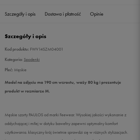
Szczegóły i opis
Dostawa i płatność
Opinie
S
Powiadom o dostępności
M
Powiadom o dostępności
Szczegóły i opis
L
Powiadom o dostępności
Kod produktu:
FWV14SZM04001
Kategoria:
Spodenki
XL
Powiadom o dostępności
Płeć:
Męskie
XXL
Powiadom o dostępności
Model na zdjęciu ma 190 cm wzrostu, waży 80 kg i prezentuje
produkt w rozmiarze M.
Męskie szorty PAULOS od marki Feewear. Wysokiej jakości wykonanie z
oddychającej i miłej w dotyku bawełny zapewni optymalny komfort
użytkowania. klasyczny krój świetnie sprawdzi się w różnych stylizacjach.