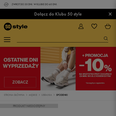
ZWROT DO 30 DNI. W KLUBIE DO 60 DNI.
×
Dołącz do Klubu 50 style
STRONA GŁÓWNA
MĘSKIE
UBRANIA
SPODENKI
PRODUKT NIEDOSTĘPNY