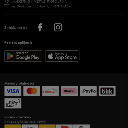
MARKETING INVESTMENT GROUP S.A.
os. Dywizjonu 303 Paw. 1, 31-871 Kraków
Więcej >
Klub 50 style
Regulamin sklepu 50 style
Praca
Regulamin aplikacji 50 style
Informacje o firmie
Więcej regulaminów >
Znajdź nas na
Pobierz aplikację
Metody płatności
Formy dostawy
Dostawa tylko na terenie Polski