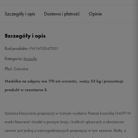
Szczegóły i opis
Dostawa i płatność
Opinie
M
Powiadom o dostępności
L
Powiadom o dostępności
Szczegóły i opis
Kod produktu:
FW16TSD47001
Kategoria:
Koszulki
Płeć:
Damskie
Modelka na zdjęciu ma 170 cm wzrostu, waży 53 kg i prezentuje
produkt w rozmiarze S.
Szukasz klasycznej propozycji w luźnym wydaniu Poznaj koszulkę GAFFI W
marki Feewear! Model o prostym kroju i krótkich rękawach z obniżonym
szwem jest jedną z najwygodniejszych propozycji w tym sezonie. Biała, z