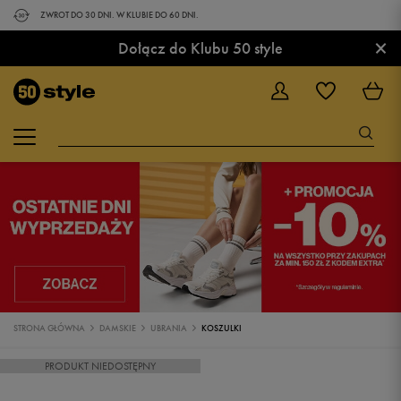
ZWROT DO 30 DNI. W KLUBIE DO 60 DNI.
×
Dołącz do Klubu 50 style
STRONA GŁÓWNA
DAMSKIE
UBRANIA
KOSZULKI
PRODUKT NIEDOSTĘPNY