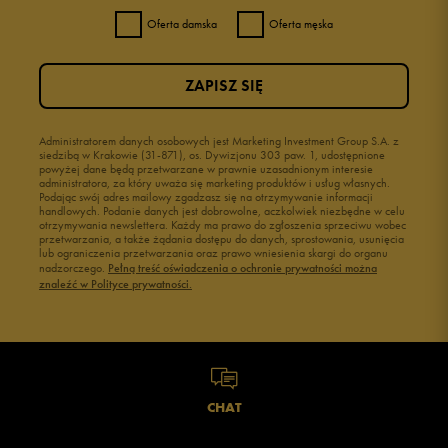
Oferta damska
Oferta męska
ZAPISZ SIĘ
Administratorem danych osobowych jest Marketing Investment Group S.A. z
siedzibą w Krakowie (31-871), os. Dywizjonu 303 paw. 1, udostępnione
powyżej dane będą przetwarzane w prawnie uzasadnionym interesie
administratora, za który uważa się marketing produktów i usług własnych.
Podając swój adres mailowy zgadzasz się na otrzymywanie informacji
handlowych. Podanie danych jest dobrowolne, aczkolwiek niezbędne w celu
otrzymywania newslettera. Każdy ma prawo do zgłoszenia sprzeciwu wobec
przetwarzania, a także żądania dostępu do danych, sprostowania, usunięcia
lub ograniczenia przetwarzania oraz prawo wniesienia skargi do organu
nadzorczego.
Pełną treść oświadczenia o ochronie prywatności można
znaleźć w Polityce prywatności.
CHAT