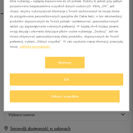
które wybierają – najlepiej dopasowane do ich potrzeb. Robimy to jednak przy pełnym
poszanowaniu bezpieczeństwa wszystkich danych osobowych. Kliknij „OK”, jeśli
chcesz, abyśmy wykorzystywali informacje o Twoich zachowaniach na naszej stronie
do przygotowania personalizowanych specjalnie dla Ciebie treści, w tym rekomendacji
produktów dopasowanych do Twoich potrzeb i zainteresowań, spersonalizowanych
reklam czy zapamiętywanie wybranych preferencji. W każdej chwili możesz zmienić
FEEWEAR T-SHIRT GAFFI
swoją decyzję i ustawienia dotyczące plików cookie wybierając „Dostosuj”. Jeśli nie
W
chcesz otrzymywać spersonalizowanej oferty produktów, dopasowanych do Twoich
preferencji, wybierz „Odrzuć wszystkie”. W celu uzyskania więcej informacji, przeczytaj
naszą
politykę prywatności.
0.0
(
0
)
19,99
zł
z Vat
Dostosuj
+ 100 PKT W
KLUBIE 50 STYLE
OK
Produkt niedostępny
Odrzuć wszystkie
Jeśli artykuł będzie ponownie dostępny, otrzymasz od nas powiadomienie.
Wybierz rozmiar
Sprawdź dostępność w salonach
S
Powiadom o dostępności