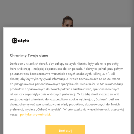
Chronimy Twoje dane
Dokładamy wszelkich starań, aby zakupy naszych Klientów były udane, a produkty,
które wybierają – najlepiej dopasowane do ich potrzeb. Robimy to jednak przy pełnym
poszanowaniu bezpieczeństwa wszystkich danych osobowych. Kliknij „OK”, jeśli
chcesz, abyśmy wykorzystywali informacje o Twoich zachowaniach na naszej stronie
do przygotowania personalizowanych specjalnie dla Ciebie treści, w tym rekomendacji
produktów dopasowanych do Twoich potrzeb i zainteresowań, spersonalizowanych
reklam czy zapamiętywanie wybranych preferencji. W każdej chwili możesz zmienić
swoją decyzję i ustawienia dotyczące plików cookie wybierając „Dostosuj”. Jeśli nie
chcesz otrzymywać spersonalizowanej oferty produktów, dopasowanych do Twoich
preferencji, wybierz „Odrzuć wszystkie”. W celu uzyskania więcej informacji, przeczytaj
1/3
naszą
politykę prywatności.
Dostosuj