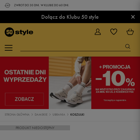
ZWROT DO 30 DNI. W KLUBIE DO 60 DNI.
×
Dołącz do Klubu 50 style
STRONA GŁÓWNA
DAMSKIE
UBRANIA
KOSZULKI
PRODUKT NIEDOSTĘPNY