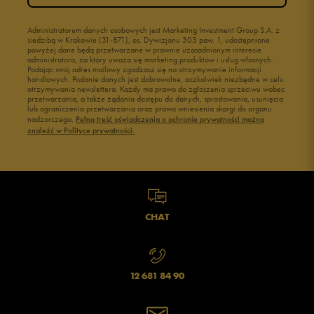
Administratorem danych osobowych jest Marketing Investment Group S.A. z
siedzibą w Krakowie (31-871), os. Dywizjonu 303 paw. 1, udostępnione
powyżej dane będą przetwarzane w prawnie uzasadnionym interesie
administratora, za który uważa się marketing produktów i usług własnych.
Podając swój adres mailowy zgadzasz się na otrzymywanie informacji
handlowych. Podanie danych jest dobrowolne, aczkolwiek niezbędne w celu
otrzymywania newslettera. Każdy ma prawo do zgłoszenia sprzeciwu wobec
przetwarzania, a także żądania dostępu do danych, sprostowania, usunięcia
lub ograniczenia przetwarzania oraz prawo wniesienia skargi do organu
nadzorczego.
Pełną treść oświadczenia o ochronie prywatności można
znaleźć w Polityce prywatności.
CHAT
12 681 84 90