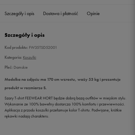
Szczegóły i opis
Dostawa i płatność
Opinie
M
Powiadom o dostępności
L
Powiadom o dostępności
Szczegóły i opis
Kod produktu:
FW35TSD52001
Kategoria:
Koszulki
Płeć:
Damskie
Modelka na zdjęciu ma 170 cm wzrostu, waży 53 kg i prezentuje
produkt w rozmiarze S.
Szary T-shirt FEEWEAR HORT będzie dobrą bazą outfitów w miejskim stylu.
Wykonanie ze 100% bawełny dostarcza 100% komfortu i przewiewności.
Aplikacja z przodu koszulki przełamuje kolor T-shirtu. Podwijane, krótkie
rękawki nadają charakteru.