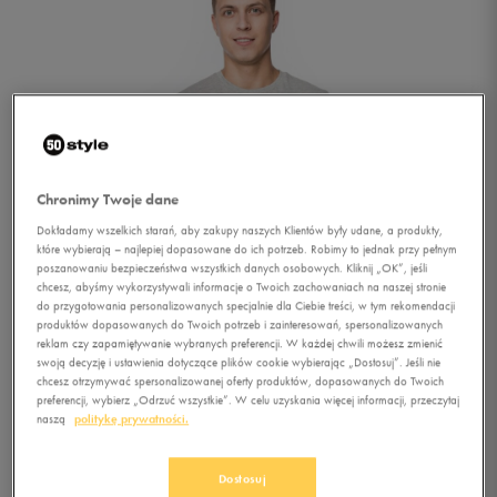
Chronimy Twoje dane
Dokładamy wszelkich starań, aby zakupy naszych Klientów były udane, a produkty,
które wybierają – najlepiej dopasowane do ich potrzeb. Robimy to jednak przy pełnym
poszanowaniu bezpieczeństwa wszystkich danych osobowych. Kliknij „OK”, jeśli
chcesz, abyśmy wykorzystywali informacje o Twoich zachowaniach na naszej stronie
do przygotowania personalizowanych specjalnie dla Ciebie treści, w tym rekomendacji
produktów dopasowanych do Twoich potrzeb i zainteresowań, spersonalizowanych
reklam czy zapamiętywanie wybranych preferencji. W każdej chwili możesz zmienić
swoją decyzję i ustawienia dotyczące plików cookie wybierając „Dostosuj”. Jeśli nie
chcesz otrzymywać spersonalizowanej oferty produktów, dopasowanych do Twoich
preferencji, wybierz „Odrzuć wszystkie”. W celu uzyskania więcej informacji, przeczytaj
naszą
politykę prywatności.
1/4
Dostosuj