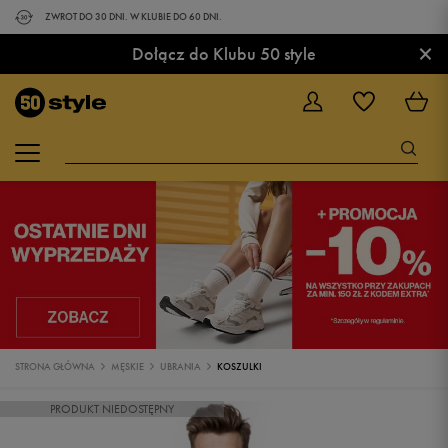
ZWROT DO 30 DNI. W KLUBIE DO 60 DNI.
×
Dołącz do Klubu 50 style
STRONA GŁÓWNA
MĘSKIE
UBRANIA
KOSZULKI
PRODUKT NIEDOSTĘPNY