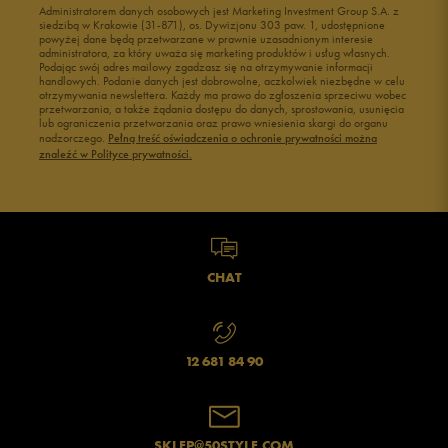
Administratorem danych osobowych jest Marketing Investment Group S.A. z
siedzibą w Krakowie (31-871), os. Dywizjonu 303 paw. 1, udostępnione
powyżej dane będą przetwarzane w prawnie uzasadnionym interesie
administratora, za który uważa się marketing produktów i usług własnych.
Podając swój adres mailowy zgadzasz się na otrzymywanie informacji
handlowych. Podanie danych jest dobrowolne, aczkolwiek niezbędne w celu
otrzymywania newslettera. Każdy ma prawo do zgłoszenia sprzeciwu wobec
przetwarzania, a także żądania dostępu do danych, sprostowania, usunięcia
lub ograniczenia przetwarzania oraz prawo wniesienia skargi do organu
nadzorczego.
Pełną treść oświadczenia o ochronie prywatności można
znaleźć w Polityce prywatności.
CHAT
12 681 84 90
SKLEP@50STYLE.COM