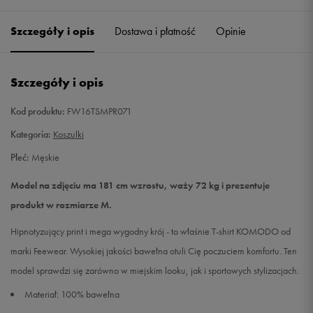
Szczegóły i opis
Dostawa i płatność
Opinie
L
Powiadom o dostępności
XL
Powiadom o dostępności
Szczegóły i opis
XXL
Powiadom o dostępności
Kod produktu:
FW16TSMPR071
Kategoria:
Koszulki
Płeć:
Męskie
Model na zdjęciu ma 181 cm wzrostu, waży 72 kg i prezentuje
produkt w rozmiarze M.
Hipnotyzujący print i mega wygodny krój - to właśnie T-shirt KOMODO od
marki Feewear. Wysokiej jakości bawełna otuli Cię poczuciem komfortu. Ten
model sprawdzi się zarówno w miejskim looku, jak i sportowych stylizacjach.
Materiał: 100% bawełna