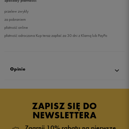
Sposoby płatności:
przelew zwykły
za pobraniem
płatność online
płatność odroczona Kup teraz zapłać za 30 dni z Klarną lub PayPo
Opinie
Produkt nie posiada recenzji
ZAPISZ SIĘ DO
NEWSLETTERA
Zgarnij 10% rabatu na pierwsze