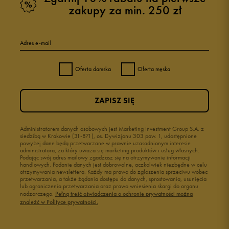
zakupy za min. 250 zł
Adres e-mail
Oferta damska
Oferta męska
ZAPISZ SIĘ
Administratorem danych osobowych jest Marketing Investment Group S.A. z
siedzibą w Krakowie (31-871), os. Dywizjonu 303 paw. 1, udostępnione
powyżej dane będą przetwarzane w prawnie uzasadnionym interesie
administratora, za który uważa się marketing produktów i usług własnych.
Podając swój adres mailowy zgadzasz się na otrzymywanie informacji
handlowych. Podanie danych jest dobrowolne, aczkolwiek niezbędne w celu
otrzymywania newslettera. Każdy ma prawo do zgłoszenia sprzeciwu wobec
przetwarzania, a także żądania dostępu do danych, sprostowania, usunięcia
lub ograniczenia przetwarzania oraz prawo wniesienia skargi do organu
nadzorczego.
Pełną treść oświadczenia o ochronie prywatności można
znaleźć w Polityce prywatności.