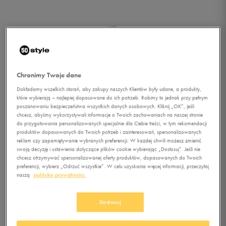
Chronimy Twoje dane
Dokładamy wszelkich starań, aby zakupy naszych Klientów były udane, a produkty,
które wybierają – najlepiej dopasowane do ich potrzeb. Robimy to jednak przy pełnym
poszanowaniu bezpieczeństwa wszystkich danych osobowych. Kliknij „OK”, jeśli
chcesz, abyśmy wykorzystywali informacje o Twoich zachowaniach na naszej stronie
do przygotowania personalizowanych specjalnie dla Ciebie treści, w tym rekomendacji
produktów dopasowanych do Twoich potrzeb i zainteresowań, spersonalizowanych
reklam czy zapamiętywanie wybranych preferencji. W każdej chwili możesz zmienić
swoją decyzję i ustawienia dotyczące plików cookie wybierając „Dostosuj”. Jeśli nie
chcesz otrzymywać spersonalizowanej oferty produktów, dopasowanych do Twoich
preferencji, wybierz „Odrzuć wszystkie”. W celu uzyskania więcej informacji, przeczytaj
naszą
politykę prywatności.
1/3
Dostosuj