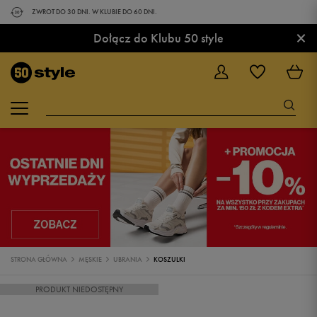
ZWROT DO 30 DNI. W KLUBIE DO 60 DNI.
×
Dołącz do Klubu 50 style
STRONA GŁÓWNA
MĘSKIE
UBRANIA
KOSZULKI
PRODUKT NIEDOSTĘPNY