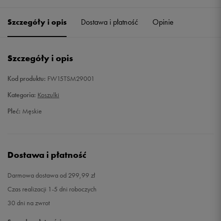
Szczegóły i opis
Dostawa i płatność
Opinie
M
Powiadom o dostępności
L
Powiadom o dostępności
Szczegóły i opis
XL
Powiadom o dostępności
Kod produktu:
FW15TSM29001
Kategoria:
Koszulki
Płeć:
Męskie
Dostawa i płatność
Darmowa dostawa od 299,99 zł
Czas realizacji 1-5 dni roboczych
30 dni na zwrot