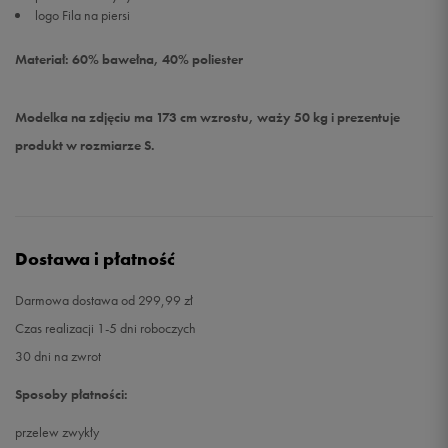
logo Fila na piersi
Materiał: 60% bawełna, 40% poliester
Modelka na zdjęciu ma 173 cm wzrostu, waży 50 kg i prezentuje
produkt w rozmiarze S.
Dostawa i płatność
Darmowa dostawa od 299,99 zł
Czas realizacji 1-5 dni roboczych
30 dni na zwrot
Sposoby płatności:
przelew zwykły