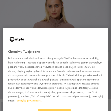
Chronimy Twoje dane
Dokładamy wszelkich starań, aby zakupy naszych Klientów były udane, a produkty,
które wybierają – najlepiej dopasowane do ich potrzeb. Robimy to jednak przy pełnym
poszanowaniu bezpieczeństwa wszystkich danych osobowych. Kliknij „OK”, jeśli
chcesz, abyśmy wykorzystywali informacje o Twoich zachowaniach na naszej stronie
do przygotowania personalizowanych specjalnie dla Ciebie treści, w tym rekomendacji
produktów dopasowanych do Twoich potrzeb i zainteresowań, spersonalizowanych
reklam czy zapamiętywanie wybranych preferencji. W każdej chwili możesz zmienić
swoją decyzję i ustawienia dotyczące plików cookie wybierając „Dostosuj”. Jeśli nie
chcesz otrzymywać spersonalizowanej oferty produktów, dopasowanych do Twoich
1/4
preferencji, wybierz „Odrzuć wszystkie”. W celu uzyskania więcej informacji, przeczytaj
naszą
politykę prywatności.