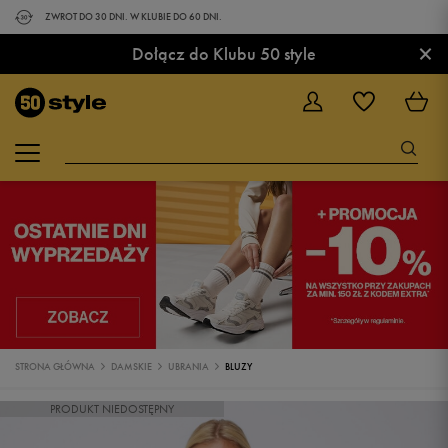
ZWROT DO 30 DNI. W KLUBIE DO 60 DNI.
×
Dołącz do Klubu 50 style
STRONA GŁÓWNA
DAMSKIE
UBRANIA
BLUZY
PRODUKT NIEDOSTĘPNY