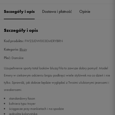
Szczegóły i opis
Dostawa i płatność
Opinie
S
Powiadom o dostępności
M
Powiadom o dostępności
Szczegóły i opis
L
Powiadom o dostępności
Kod produktu:
FW23JDW003EMERYBRN
Kategoria:
Bluzy
Płeć:
Damskie
Uzupełnienie sporty total looków bluzą Fila to zawsze dobry pomysł. Model
Emery w ciekawym odcieniu brązu podkręci wiele stylówek na co dzień i nie
tylko. Sprawdź, jak dobrze będzie wyglądać z Twoimi ulubionymi jeansami i
sneakersami.
standardowy fason
kołnierz typu troyer
ściągacze przy mankietach i na spodzie
jednolita kolorystyka