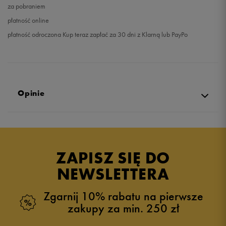
za pobraniem
płatność online
płatność odroczona Kup teraz zapłać za 30 dni z Klarną lub PayPo
Opinie
4.9
opinii klientów
7
z całego okresu
ZAPISZ SIĘ DO
zebranych i zweryfikowanych przez
NEWSLETTERA
Zgarnij 10% rabatu na pierwsze
zakupy za min. 250 zł
5
86%