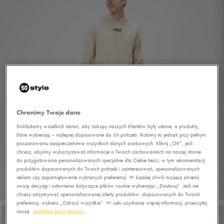
Chronimy Twoje dane
Dokładamy wszelkich starań, aby zakupy naszych Klientów były udane, a produkty,
które wybierają – najlepiej dopasowane do ich potrzeb. Robimy to jednak przy pełnym
poszanowaniu bezpieczeństwa wszystkich danych osobowych. Kliknij „OK”, jeśli
chcesz, abyśmy wykorzystywali informacje o Twoich zachowaniach na naszej stronie
do przygotowania personalizowanych specjalnie dla Ciebie treści, w tym rekomendacji
produktów dopasowanych do Twoich potrzeb i zainteresowań, spersonalizowanych
reklam czy zapamiętywanie wybranych preferencji. W każdej chwili możesz zmienić
swoją decyzję i ustawienia dotyczące plików cookie wybierając „Dostosuj”. Jeśli nie
1/5
chcesz otrzymywać spersonalizowanej oferty produktów, dopasowanych do Twoich
preferencji, wybierz „Odrzuć wszystkie”. W celu uzyskania więcej informacji, przeczytaj
naszą
politykę prywatności.