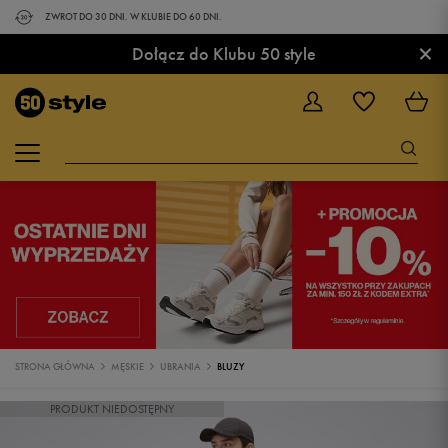
ZWROT DO 30 DNI. W KLUBIE DO 60 DNI.
×
Dołącz do Klubu 50 style
STRONA GŁÓWNA
MĘSKIE
UBRANIA
BLUZY
PRODUKT NIEDOSTĘPNY