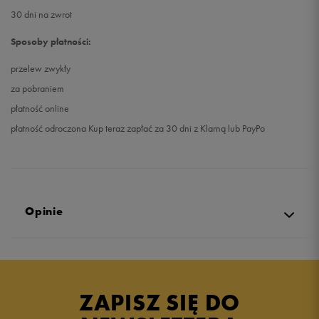
30 dni na zwrot
Sposoby płatności:
przelew zwykły
za pobraniem
płatność online
płatność odroczona Kup teraz zapłać za 30 dni z Klarną lub PayPo
Opinie
4.9
opinii klientów
28
z całego okresu
ZAPISZ SIĘ DO
zebranych i zweryfikowanych przez