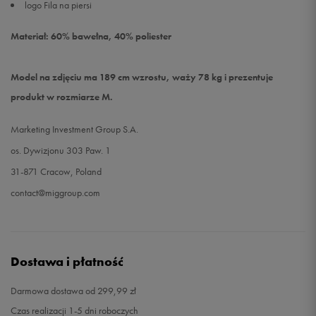
logo Fila na piersi
Materiał: 60% bawełna, 40% poliester
Model na zdjęciu ma 189 cm wzrostu, waży 78 kg i prezentuje
produkt w rozmiarze M.
Marketing Investment Group S.A.
os. Dywizjonu 303 Paw. 1
31-871 Cracow, Poland
contact@miggroup.com
Dostawa i płatność
Darmowa dostawa od 299,99 zł
Czas realizacji 1-5 dni roboczych