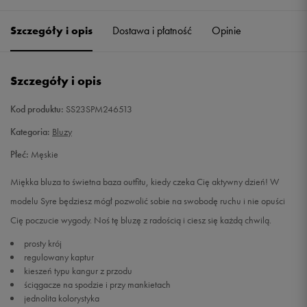
Szczegóły i opis
Dostawa i płatność
Opinie
L
Powiadom o dostępności
XL
Powiadom o dostępności
Szczegóły i opis
XXL
Powiadom o dostępności
Kod produktu:
SS23SPM246513
Kategoria:
Bluzy
Płeć:
Męskie
Miękka bluza to świetna baza outfitu, kiedy czeka Cię aktywny dzień! W
modelu Syre będziesz mógł pozwolić sobie na swobodę ruchu i nie opuści
Cię poczucie wygody. Noś tę bluzę z radością i ciesz się każdą chwilą.
prosty krój
regulowany kaptur
kieszeń typu kangur z przodu
ściągacze na spodzie i przy mankietach
jednolita kolorystyka