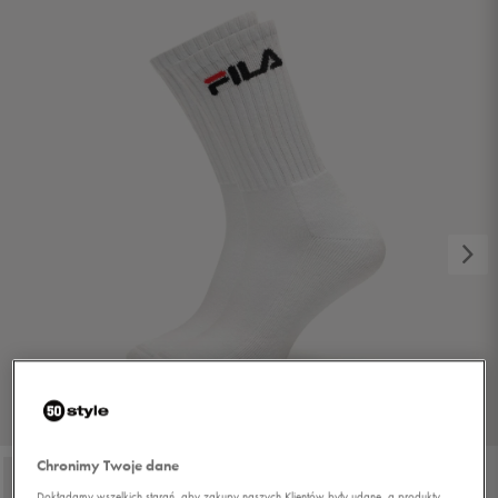
1/4
Chronimy Twoje dane
Dokładamy wszelkich starań, aby zakupy naszych Klientów były udane, a produkty,