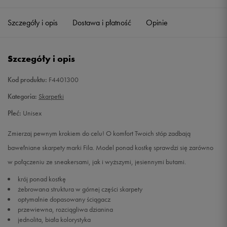
35-38
Powiadom o dostępności
Szczegóły i opis
Dostawa i płatność
Opinie
39-42
Powiadom o dostępności
Szczegóły i opis
43-46
Powiadom o dostępności
Kod produktu:
F4401300
Kategoria:
Skarpetki
Płeć:
Unisex
Zmierzaj pewnym krokiem do celu! O komfort Twoich stóp zadbają
bawełniane skarpety marki Fila. Model ponad kostkę sprawdzi się zarówno
w połączeniu ze sneakersami, jak i wyższymi, jesiennymi butami.
krój ponad kostkę
żebrowana struktura w górnej części skarpety
optymalnie dopasowany ściągacz
przewiewna, rozciągliwa dzianina
jednolita, biała kolorystyka