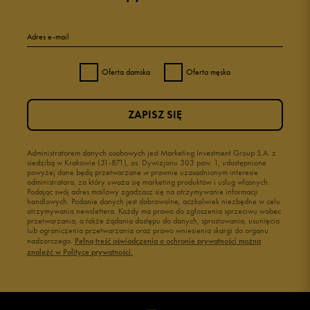
5
100%
Adres e-mail
4
0%
Oferta damska
Oferta męska
3
0%
ZAPISZ SIĘ
2
0%
1
Administratorem danych osobowych jest Marketing Investment Group S.A. z
0%
siedzibą w Krakowie (31-871), os. Dywizjonu 303 paw. 1, udostępnione
powyżej dane będą przetwarzane w prawnie uzasadnionym interesie
administratora, za który uważa się marketing produktów i usług własnych.
Podając swój adres mailowy zgadzasz się na otrzymywanie informacji
handlowych. Podanie danych jest dobrowolne, aczkolwiek niezbędne w celu
otrzymywania newslettera. Każdy ma prawo do zgłoszenia sprzeciwu wobec
przetwarzania, a także żądania dostępu do danych, sprostowania, usunięcia
lub ograniczenia przetwarzania oraz prawo wniesienia skargi do organu
Jak zbieramy opinie?
nadzorczego.
Pełną treść oświadczenia o ochronie prywatności można
znaleźć w Polityce prywatności.
Opinie klientów