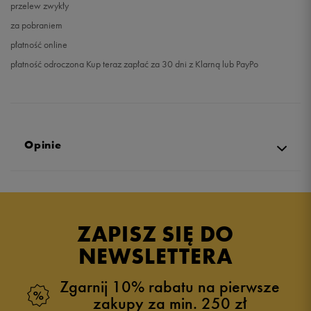
przelew zwykły
za pobraniem
płatność online
płatność odroczona Kup teraz zapłać za 30 dni z Klarną lub PayPo
Opinie
5.0
opinii klientów
5
z całego okresu
ZAPISZ SIĘ DO
zebranych i zweryfikowanych przez
NEWSLETTERA
Zgarnij 10% rabatu na pierwsze
zakupy za min. 250 zł