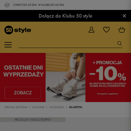
ZWROT DO 30 DNI. W KLUBIE DO 60 DNI.
×
Dołącz do Klubu 50 style
STRONA GŁÓWNA
DAMSKIE
AKCESORIA
SKARPETKI
PRODUKT NIEDOSTĘPNY