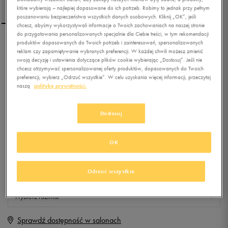
które wybierają – najlepiej dopasowane do ich potrzeb. Robimy to jednak przy pełnym
poszanowaniu bezpieczeństwa wszystkich danych osobowych. Kliknij „OK”, jeśli
chcesz, abyśmy wykorzystywali informacje o Twoich zachowaniach na naszej stronie
do przygotowania personalizowanych specjalnie dla Ciebie treści, w tym rekomendacji
produktów dopasowanych do Twoich potrzeb i zainteresowań, spersonalizowanych
FILA SKARPETY F4401300
reklam czy zapamiętywanie wybranych preferencji. W każdej chwili możesz zmienić
swoją decyzję i ustawienia dotyczące plików cookie wybierając „Dostosuj”. Jeśli nie
chcesz otrzymywać spersonalizowanej oferty produktów, dopasowanych do Twoich
preferencji, wybierz „Odrzuć wszystkie”. W celu uzyskania więcej informacji, przeczytaj
5.0
(
5
)
naszą
politykę prywatności.
39,99
zł
z Vat
+ 200 PKT W
KLUBIE 50 STYLE
Dostosuj
OK
Produkt niedostępny
Odrzuć wszystkie
Jeśli artykuł będzie ponownie dostępny, otrzymasz od nas powiadomienie.
Wybierz rozmiar
Sprawdź dostępność w salonach
Rozmiary EU
Rozmiary US