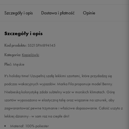
Szczegóły i opis
Dostawa i płatność
Opinie
M
Powiadom o dostępności
L
Powiadom o dostępności
Szczegóły i opis
XL
Powiadom o dostępności
Kod produktu:
SS21SPM894145
Kategoria:
Kąpielówki
XXL
Powiadom o dostępności
Płeć:
Męskie
It's holiday time! Uzupełnij szafę lekkimi szortami, które przydadzą się
podczas wakacyjnych wyjazdów. Marka Fila proponuje model Benny.
Niebieską kolorystykę zdobi subtelny wzór w morskich klimatach. Górę
szortów wyposażono w elastyczną talię oraz wiązanie na sznurek, aby
zagwarantować pewne trzymanie i właściwe dopasowanie. Całość uszyto z
lekkiej dzianiny - w sam raz na ciepłe dni!
Materiał: 100% poliester