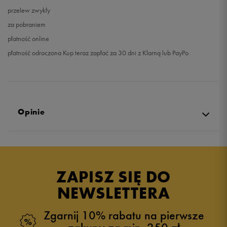
przelew zwykły
za pobraniem
płatność online
płatność odroczona Kup teraz zapłać za 30 dni z Klarną lub PayPo
Opinie
5.0
opinii klientów
8
z całego okresu
ZAPISZ SIĘ DO
zebranych i zweryfikowanych przez
NEWSLETTERA
Zgarnij 10% rabatu na pierwsze