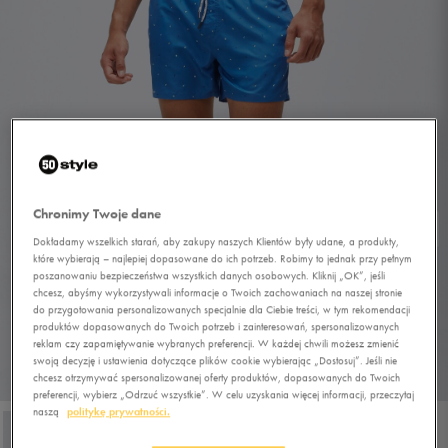
Chronimy Twoje dane
Dokładamy wszelkich starań, aby zakupy naszych Klientów były udane, a produkty,
które wybierają – najlepiej dopasowane do ich potrzeb. Robimy to jednak przy pełnym
poszanowaniu bezpieczeństwa wszystkich danych osobowych. Kliknij „OK”, jeśli
chcesz, abyśmy wykorzystywali informacje o Twoich zachowaniach na naszej stronie
do przygotowania personalizowanych specjalnie dla Ciebie treści, w tym rekomendacji
produktów dopasowanych do Twoich potrzeb i zainteresowań, spersonalizowanych
reklam czy zapamiętywanie wybranych preferencji. W każdej chwili możesz zmienić
swoją decyzję i ustawienia dotyczące plików cookie wybierając „Dostosuj”. Jeśli nie
chcesz otrzymywać spersonalizowanej oferty produktów, dopasowanych do Twoich
1/4
preferencji, wybierz „Odrzuć wszystkie”. W celu uzyskania więcej informacji, przeczytaj
naszą
politykę prywatności.