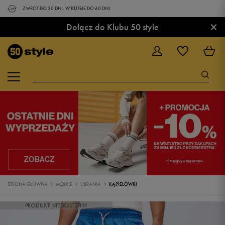
ZWROT DO 30 DNI. W KLUBIE DO 60 DNI.
×
Dołącz do Klubu 50 style
STRONA GŁÓWNA
MĘSKIE
UBRANIA
KĄPIELÓWKI
PRODUKT NIEDOSTĘPNY