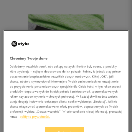
Chronimy Twoje dane
Dokładamy wszelkich starań, aby zakupy naszych Klientów były udane, a produkty,
które wybierają – najlepiej dopasowane do ich potrzeb. Robimy to jednak przy pełnym
poszanowaniu bezpieczeństwa wszystkich danych osobowych. Kliknij „OK”, jeśli
chcesz, abyśmy wykorzystywali informacje o Twoich zachowaniach na naszej stronie
do przygotowania personalizowanych specjalnie dla Ciebie treści, w tym rekomendacji
1/1
produktów dopasowanych do Twoich potrzeb i zainteresowań, spersonalizowanych
reklam czy zapamiętywanie wybranych preferencji. W każdej chwili możesz zmienić
swoją decyzję i ustawienia dotyczące plików cookie wybierając „Dostosuj”. Jeśli nie
chcesz otrzymywać spersonalizowanej oferty produktów, dopasowanych do Twoich
preferencji, wybierz „Odrzuć wszystkie”. W celu uzyskania więcej informacji, przeczytaj
naszą
politykę prywatności.
FILA SZORTY BERMUDA