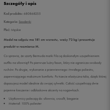
Szczegóły i opis
Kod produktu:
680868255
Kategoria:
Spodenki
Płeć:
Męskie
Model na zdjęciu ma 181 cm wzrostu, waży 72 kg i prezentuje
produkt w rozmiarze M.
Co sprawia, że szorty Bermuda marki Fila są doskonałym uzupełnieniem
outfitu na siłownię? Po pierwsze luźny fason, który nie ogranicza swobody
ruchów. Po drugie, wykonanie z przewiewnego i trwałego poliestru,
zapewniającego maksimum komfortu. Po trzecie elastyczna talia, dzięki której
dopasujesz model idealnie do swojej sylwetki. Całość uzupełniają dwie
pojemne kieszenie i odblaskowe akcenty na nogawkach.
Użytkownicy polecają do: siłownia, crossfit, bieganie
Materiał: 100% poliester