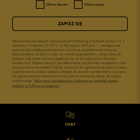
Oferta damska
Oferta męska
ZAPISZ SIĘ
Administratorem danych osobowych jest Marketing Investment Group S.A. z
siedzibą w Krakowie (31-871), os. Dywizjonu 303 paw. 1, udostępnione
powyżej dane będą przetwarzane w prawnie uzasadnionym interesie
administratora, za który uważa się marketing produktów i usług własnych.
Podając swój adres mailowy zgadzasz się na otrzymywanie informacji
handlowych. Podanie danych jest dobrowolne, aczkolwiek niezbędne w celu
otrzymywania newslettera. Każdy ma prawo do zgłoszenia sprzeciwu wobec
przetwarzania, a także żądania dostępu do danych, sprostowania, usunięcia
lub ograniczenia przetwarzania oraz prawo wniesienia skargi do organu
nadzorczego.
Pełną treść oświadczenia o ochronie prywatności można
znaleźć w Polityce prywatności.
CHAT