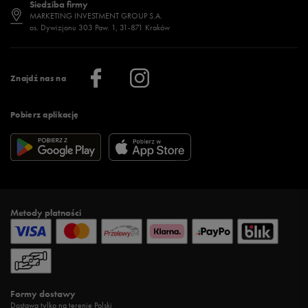
Siedziba firmy
Jak wybrać buty na zimę?
Stylizacje damskie
Sklepy stacjonarne
MARKETING INVESTMENT GROUP S.A.
os. Dywizjonu 303 Paw. 1, 31-871 Kraków
Więcej >
Klub 50 style
Regulamin sklepu 50 style
Praca
Regulamin aplikacji 50 style
Informacje o firmie
Więcej regulaminów >
Znajdź nas na
Pobierz aplikację
Metody płatności
Formy dostawy
Dostawa tylko na terenie Polski