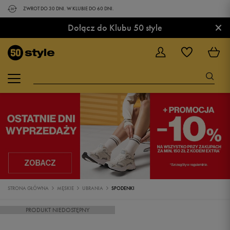
ZWROT DO 30 DNI. W KLUBIE DO 60 DNI.
×
Dołącz do Klubu 50 style
STRONA GŁÓWNA
MĘSKIE
UBRANIA
SPODENKI
PRODUKT NIEDOSTĘPNY