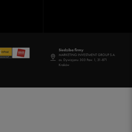
Siedziba firmy
MARKETING INVESTMENT GROUP S.A.
os. Dywizjonu 303 Paw. 1, 31-871
Kraków