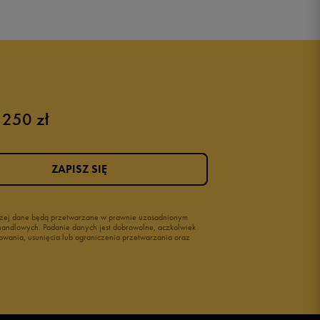
 250 zł
ZAPISZ SIĘ
wyżej dane będą przetwarzane w prawnie uzasadnionym
i handlowych. Podanie danych jest dobrowolne, aczkolwiek
owania, usunięcia lub ograniczenia przetwarzania oraz