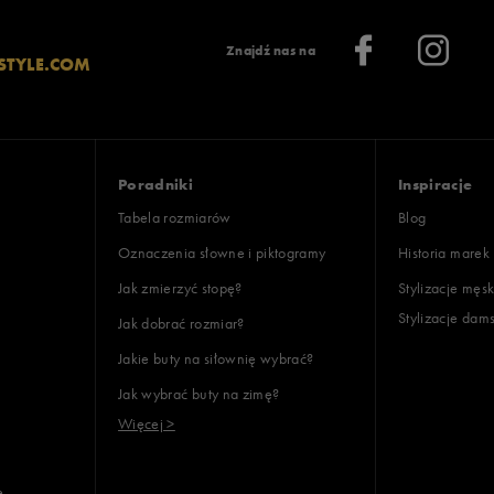
 37
Znajdź nas na
STYLE.COM
oki
 37
ony
Poradniki
Inspiracje
Tabela rozmiarów
Blog
Oznaczenia słowne i piktogramy
Historia marek
Jak zmierzyć stopę?
Stylizacje męsk
Stylizacje dam
Jak dobrać rozmiar?
lientów
Jakie buty na siłownię wybrać?
Jak wybrać buty na zimę?
Wyczyść
Szukaj
Więcej >
e