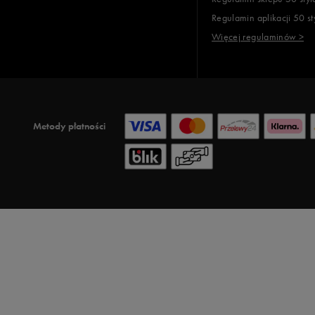
Regulamin aplikacji 50 st
Więcej regulaminów >
Metody płatności