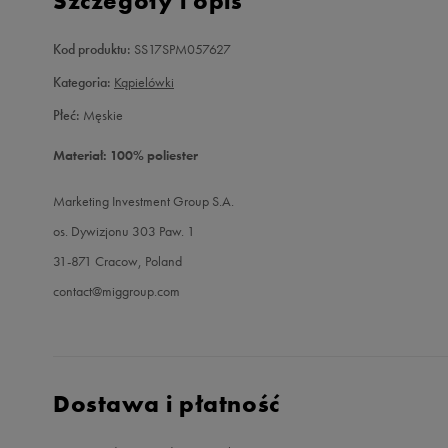
Szczegóły i opis
Kod produktu:
SS17SPM057627
Kategoria:
Kąpielówki
Płeć:
Męskie
Materiał: 100% poliester
Marketing Investment Group S.A.
os. Dywizjonu 303 Paw. 1
31-871 Cracow, Poland
contact@miggroup.com
Dostawa i płatność