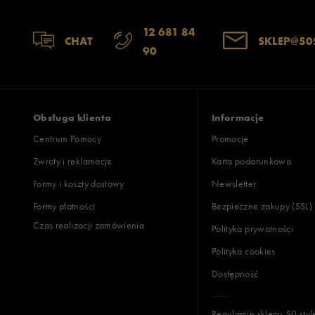
Szerokość
Liczba głosów:
12 681 84
CHAT
SKLEP@50
90
wąski
standardowy
szer
Zgodność z rozmiarem
Liczba głosów:
zaniżony
zgodny
zawyż
Obsługa klienta
Informacje
Centrum Pomocy
Promocje
Zwroty i reklamacje
Karta podarunkowa
Jak zbieramy opinie?
Formy i koszty dostawy
Newsletter
Formy płatności
Bezpieczne zakupy (SSL)
Opinie k
Czas realizacji zamówienia
Polityka prywatności
Polityka cookies
Dostępność
Regulamin sklepu 50 styl