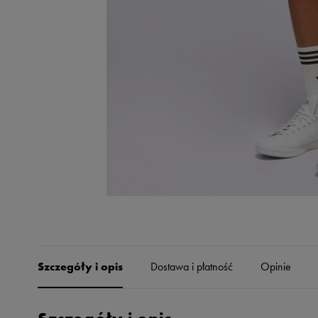
Skechers
Timberland
Umbro
Under Armour
Up8
U.S. Polo ASSN.
Vans
Szczegóły i opis
Dostawa i płatność
Opinie