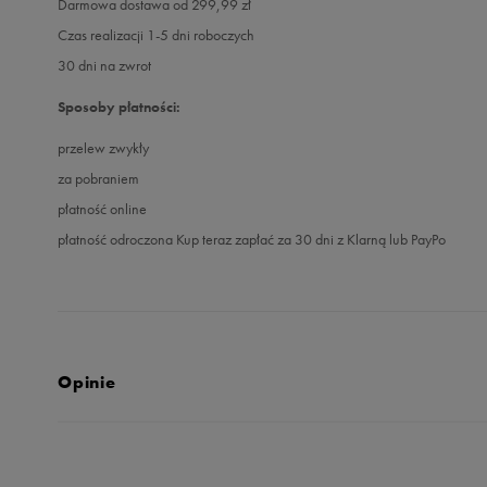
Darmowa dostawa od 299,99 zł
Czas realizacji 1-5 dni roboczych
30 dni na zwrot
Sposoby płatności:
przelew zwykły
za pobraniem
płatność online
płatność odroczona Kup teraz zapłać za 30 dni z Klarną lub PayPo
Opinie
4.9