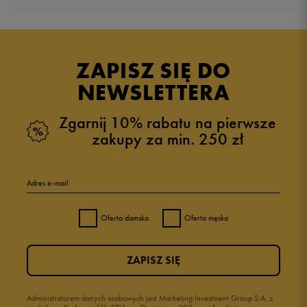
5.0
opinii klientów
2
z całego okresu
ZAPISZ SIĘ DO
zebranych i zweryfikowanych przez
NEWSLETTERA
Zgarnij 10% rabatu na pierwsze
zakupy za min. 250 zł
5
100%
Adres e-mail
4
0%
Oferta damska
Oferta męska
3
0%
ZAPISZ SIĘ
2
0%
1
Administratorem danych osobowych jest Marketing Investment Group S.A. z
0%