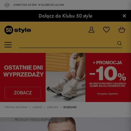
ZWROT DO 30 DNI. W KLUBIE DO 60 DNI.
×
Dołącz do Klubu 50 style
STRONA GŁÓWNA
MĘSKIE
UBRANIA
KOSZULKI
PRODUKT NIEDOSTĘPNY