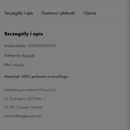
Szczegóły i opis
Dostawa i płatność
Opinie
M
Powiadom o dostępności
L
Powiadom o dostępności
Szczegóły i opis
XL
Powiadom o dostępności
Kod produktu:
SS23SPM229507
Kategoria:
Koszulki
XXL
Powiadom o dostępności
Płeć:
Męskie
Materiał: 100% poliester z recyklingu
Marketing Investment Group S.A.
os. Dywizjonu 303 Paw. 1
31-871 Cracow, Poland
contact@miggroup.com