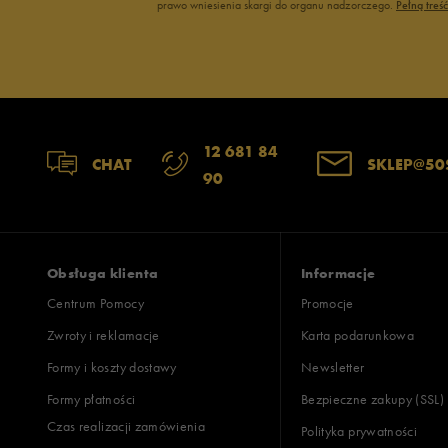
prawo wniesienia skargi do organu nadzorczego.
Pełną treś
12 681 84
CHAT
SKLEP@50
90
Obsługa klienta
Informacje
Centrum Pomocy
Promocje
Zwroty i reklamacje
Karta podarunkowa
Formy i koszty dostawy
Newsletter
Formy płatności
Bezpieczne zakupy (SSL)
Czas realizacji zamówienia
Polityka prywatności