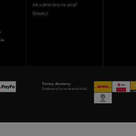
Jak wybrać buty na zimę?
Więcej >
e
yle
Formy dostawy
Dostawa tylko na terenie Polski