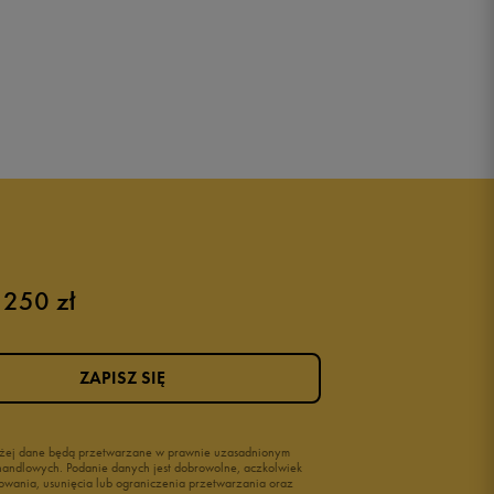
 250 zł
ZAPISZ SIĘ
wyżej dane będą przetwarzane w prawnie uzasadnionym
i handlowych. Podanie danych jest dobrowolne, aczkolwiek
owania, usunięcia lub ograniczenia przetwarzania oraz