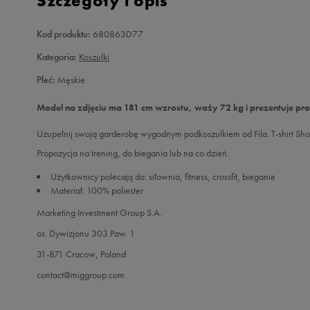
Szczegóły i opis
Kod produktu:
680863D77
Kategoria:
Koszulki
Płeć:
Męskie
Model na zdjęciu ma 181 cm wzrostu, waży 72 kg i prezentuje pr
Uzupełnij swoją garderobę wygodnym podkoszulkiem od Fila. T-shirt Sho
Propozycja na trening, do biegania lub na co dzień.
Użytkownicy polecają do: siłownia, fitness, crossfit, bieganie
Materiał: 100% poliester
Marketing Investment Group S.A.
os. Dywizjonu 303 Paw. 1
31-871 Cracow, Poland
contact@miggroup.com