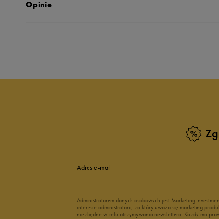
Opinie
Produkt nie posia
Zg
Adres e-mail
Administratorem danych osobowych jest Marketing Investme
interesie administratora, za który uważa się marketing pro
niezbędne w celu otrzymywania newslettera. Każdy ma prawo