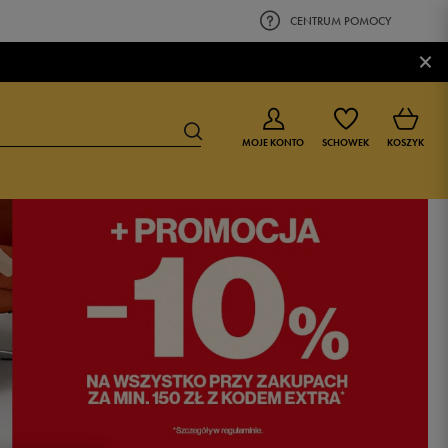
CENTRUM POMOCY
×
MOJE KONTO
SCHOWEK
KOSZYK
BUTY DLA CHŁOPCA
BUTY DLA DZIEWCZYNKI
0-4 lat
0-4 lat
4-8 lat
4-8 lat
9-16 lat
9-16 lat