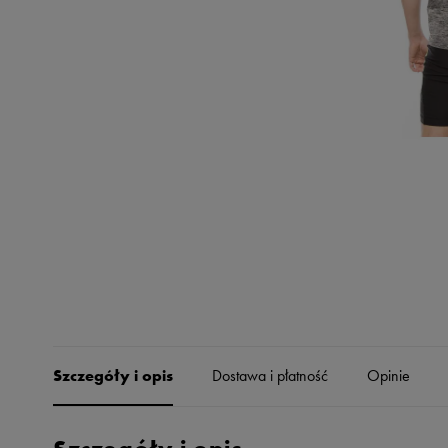
Skechers
Timberland
Umbro
Under Armour
Up8
U.S. Polo ASSN.
Vans
Szczegóły i opis
Dostawa i płatność
Opinie