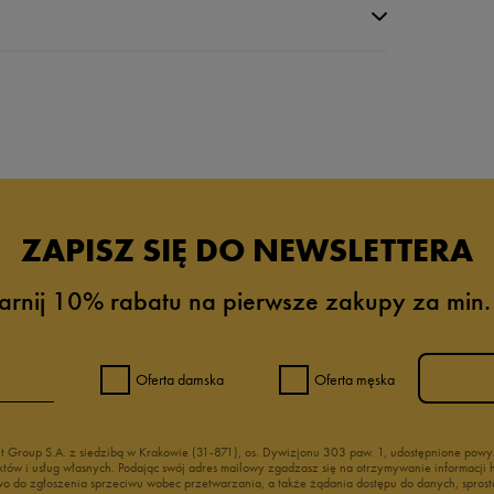
da recenzji
ZAPISZ SIĘ DO NEWSLETTERA
arnij 10% rabatu na pierwsze zakupy za min.
Oferta damska
Oferta męska
nt Group S.A. z siedzibą w Krakowie (31-871), os. Dywizjonu 303 paw. 1, udostępnione po
duktów i usług własnych. Podając swój adres mailowy zgadzasz się na otrzymywanie informacj
 do zgłoszenia sprzeciwu wobec przetwarzania, a także żądania dostępu do danych, sprost