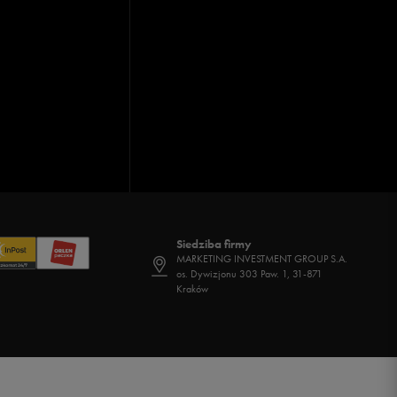
Siedziba firmy
MARKETING INVESTMENT GROUP S.A.
os. Dywizjonu 303 Paw. 1, 31-871
Kraków