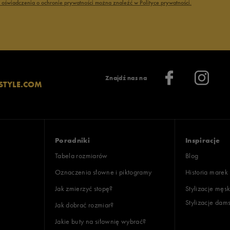
ć oświadczenia o ochronie prywatności można znaleźć w Polityce prywatności.
Znajdź nas na
STYLE.COM
Poradniki
Inspiracje
Tabela rozmiarów
Blog
Oznaczenia słowne i piktogramy
Historia marek
Jak zmierzyć stopę?
Stylizacje męsk
Stylizacje dam
Jak dobrać rozmiar?
Jakie buty na siłownię wybrać?