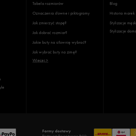
Tabela rozmiarów
Blog
Oznaczenia słowne i piktogramy
Historia marek
Jak zmierzyć stopę?
Stylizacje męsk
Stylizacje dam
Jak dobrać rozmiar?
lientów
Jakie buty na siłownię wybrać?
Jak wybrać buty na zimę?
Wyczyść
Szukaj
Więcej >
e
yle
Formy dostawy
Dostawa tylko na terenie Polski