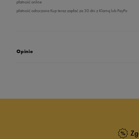
płatność online
płatność odroczona Kup teraz zapłać za 30 dni z Klarną lub PayPo
Opinie
5.0
opinii klientów
32
z całego okresu
zebranych i zweryfikowanych przez
Zg
5
9