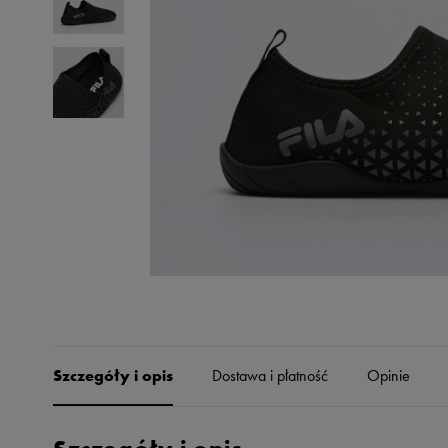
Skechers
Timberland
Umbro
Under Armour
Up8
U.S. Polo ASSN.
Vans
Szczegóły i opis
Dostawa i płatność
Opinie