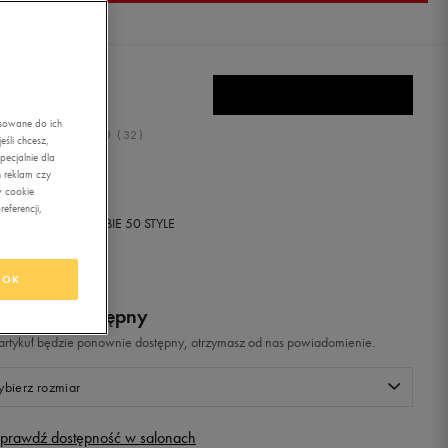
A THE WAVE
asowane do ich
5.0
(
32
)
śli chcesz,
ecjalnie dla
,99
zł
z Vat
 reklam czy
w cookie
eferencji,
+ 200 PKT W
KLUBIE 50 STYLE
OK
odukt niedostępny
i artykuł będzie ponownie dostępny, otrzymasz od nas powiadomienie.
bierz rozmiar
prawdź dostępność w salonach
Rozmiary EU
Rozmiary US