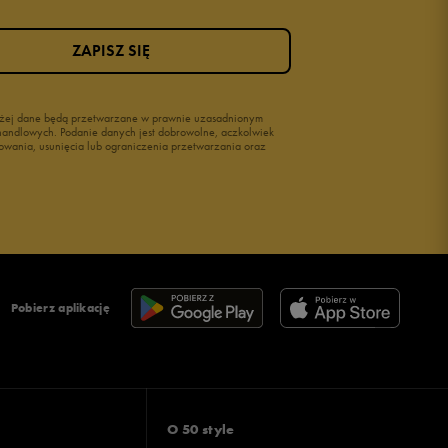
ZAPISZ SIĘ
wyżej dane będą przetwarzane w prawnie uzasadnionym
i handlowych. Podanie danych jest dobrowolne, aczkolwiek
owania, usunięcia lub ograniczenia przetwarzania oraz
Pobierz aplikację
O 50 style