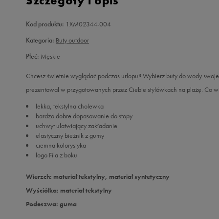
Szczegóły i opis
Kod produktu:
1XM02344-004
Kategoria:
Buty outdoor
Płeć:
Męskie
Chcesz świetnie wyglądać podczas urlopu? Wybierz buty do wody swojej
prezentował w przygotowanych przez Ciebie stylówkach na plażę. Co więc
lekka, tekstylna cholewka
bardzo dobre dopasowanie do stopy
uchwyt ułatwiający zakładanie
elastyczny bieżnik z gumy
ciemna kolorystyka
logo Fila z boku
Wierzch: materiał tekstylny, materiał syntetyczny
Wyściółka: materiał tekstylny
Podeszwa: guma