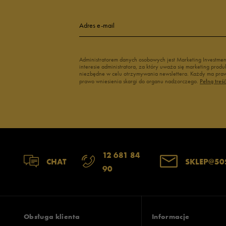
4
Adres e-mail
3
Administratorem danych osobowych jest Marketing Investme
interesie administratora, za który uważa się marketing pro
2
niezbędne w celu otrzymywania newslettera. Każdy ma prawo
prawo wniesienia skargi do organu nadzorczego.
Pełną treś
1
Szerokość
Liczba głosów:
12 681 84
CHAT
SKLEP@50
90
wąski
standardowy
szer
Zgodność z rozmiarem
Liczba głosów:
zaniżony
zgodny
zawyż
Obsługa klienta
Informacje