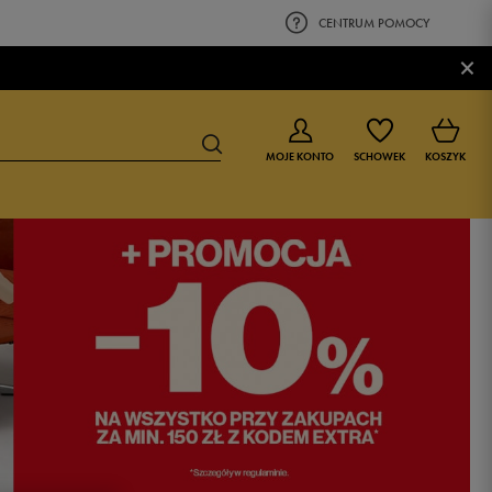
CENTRUM POMOCY
×
MOJE KONTO
SCHOWEK
KOSZYK
BUTY DLA CHŁOPCA
BUTY DLA DZIEWCZYNKI
0-4 lat
0-4 lat
4-8 lat
4-8 lat
9-16 lat
9-16 lat