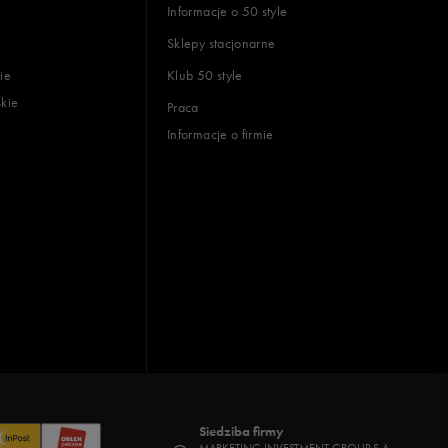
Informacje o 50 style
Sklepy stacjonarne
ie
Klub 50 style
skie
Praca
Informacje o firmie
Siedziba firmy
MARKETING INVESTMENT GROUP S.A.