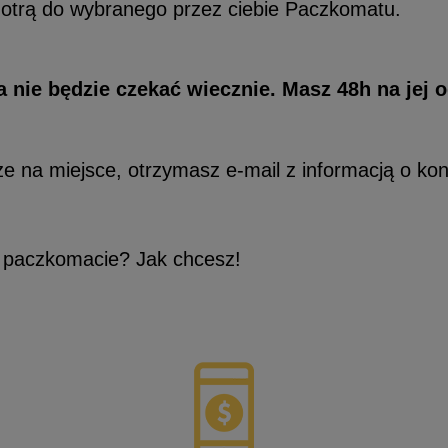
trą do wybranego przez ciebie Paczkomatu.
Vans
Timberland
Umbro
Under Armour
a nie będzie czekać wiecznie. Masz 48h na jej o
Up8
U.S. Polo ASSN.
e na miejsce, otrzymasz e-mail z informacją o kon
Vans
 paczkomacie? Jak chcesz!