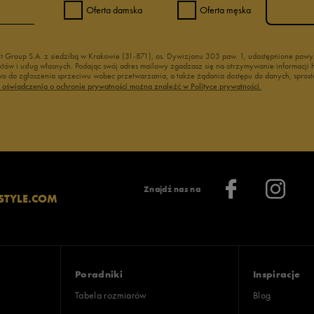
Oferta damska
Oferta męska
nt Group S.A. z siedzibą w Krakowie (31-871), os. Dywizjonu 303 paw. 1, udostępnione po
duktów i usług własnych. Podając swój adres mailowy zgadzasz się na otrzymywanie informacj
 do zgłoszenia sprzeciwu wobec przetwarzania, a także żądania dostępu do danych, sprost
ć oświadczenia o ochronie prywatności można znaleźć w Polityce prywatności.
Znajdź nas na
STYLE.COM
Poradniki
Inspiracje
Tabela rozmiarów
Blog