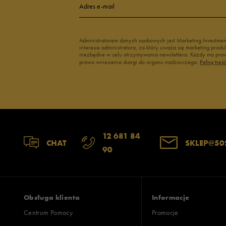
Adres e-mail
Administratorem danych osobowych jest Marketing Investme
interesie administratora, za który uważa się marketing pro
niezbędne w celu otrzymywania newslettera. Każdy ma prawo
prawo wniesienia skargi do organu nadzorczego.
Pełną treś
12 681 84
CHAT
SKLEP@50
90
Obsługa klienta
Informacje
Centrum Pomocy
Promocje