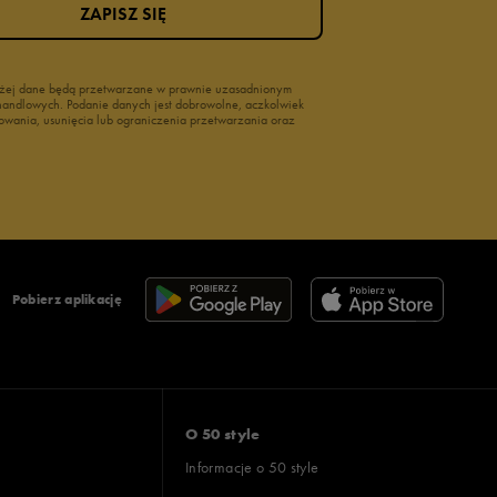
ZAPISZ SIĘ
wyżej dane będą przetwarzane w prawnie uzasadnionym
i handlowych. Podanie danych jest dobrowolne, aczkolwiek
owania, usunięcia lub ograniczenia przetwarzania oraz
Pobierz aplikację
O 50 style
Informacje o 50 style