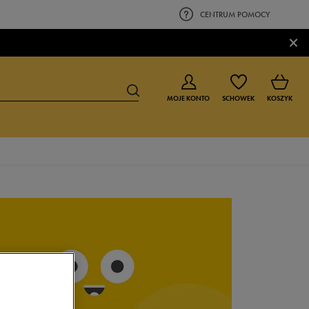
CENTRUM POMOCY
×
MOJE KONTO
SCHOWEK
KOSZYK
BUTY DLA CHŁOPCA
BUTY DLA DZIEWCZYNKI
0-4 lat
0-4 lat
4-8 lat
4-8 lat
9-16 lat
9-16 lat