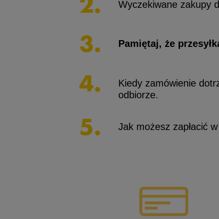
2.
Wyczekiwane zakupy do
Skechers
Timberland
3.
Umbro
Pamiętaj, że przesyłk
Under Armour
4.
Up8
Kiedy zamówienie dotrz
U.S. Polo ASSN.
odbiorze.
Vans
5.
Jak możesz zapłacić w