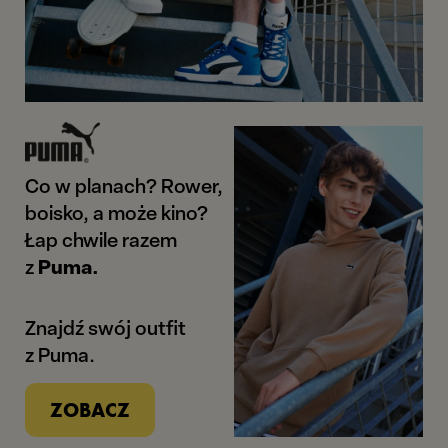
Co w planach? Rower,
boisko, a może kino?
Łap chwile razem
z
Puma.
Znajdź swój outfit
z Puma.
ZOBACZ