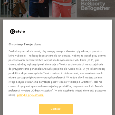
Plan na ten sezon:
Chronimy Twoje dane
#BeTogether
Dokładamy wszelkich starań, aby zakupy naszych Klientów były udane, a produkty,
które wybierają – najlepiej dopasowane do ich potrzeb. Robimy to jednak przy pełnym
poszanowaniu bezpieczeństwa wszystkich danych osobowych. Kliknij „OK”, jeśli
chcesz, abyśmy wykorzystywali informacje o Twoich zachowaniach na naszej stronie
do przygotowania personalizowanych specjalnie dla Ciebie treści, w tym rekomendacji
Ubierz się w najlepsze marki w super cenach.
produktów dopasowanych do Twoich potrzeb i zainteresowań, spersonalizowanych
Wrzuć na luz i ruszaj przed siebie...
najlepiej
reklam czy zapamiętywanie wybranych preferencji. W każdej chwili możesz zmienić
swoją decyzję i ustawienia dotyczące plików cookie wybierając „Dostosuj”. Jeśli nie
to ze znajomymi — bo jak tworzyć historie,
chcesz otrzymywać spersonalizowanej oferty produktów, dopasowanych do Twoich
to tylko razem!
preferencji, wybierz „Odrzuć wszystkie”. W celu uzyskania więcej informacji, przeczytaj
naszą
politykę prywatności.
Sprawdź naszą kolekcję
Dostosuj