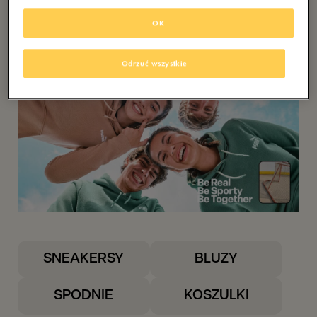
ZOBACZ
OK
Odrzuć wszystkie
SNEAKERSY
BLUZY
SPODNIE
KOSZULKI