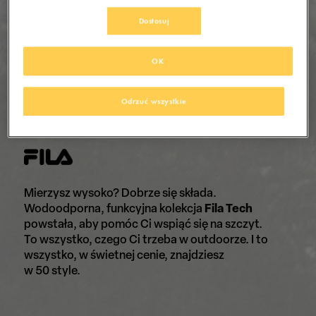
Dostosuj
OK
Odrzuć wszystkie
Mierzysz wysoko? Dobrze się składa.
Wodoodporna, funkcyjna kolekcja
Fila Tech
powstała, aby pomóc Ci wspiąć się na szczyt.
To wszystko, czego Ci trzeba w outdoorze. I to
wszystko, w świetnej cenie, znajdziesz
w 50 style.