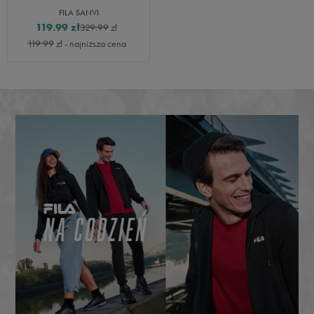
FILA SANVI
119.99
zł
329.99
zł
119.99
zł
- najniższa cena