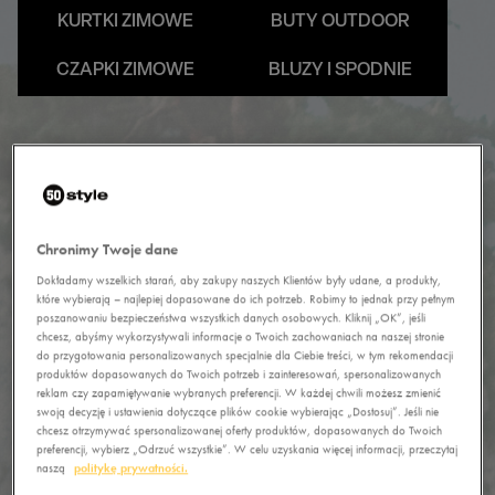
KURTKI ZIMOWE
BUTY OUTDOOR
CZAPKI ZIMOWE
BLUZY I SPODNIE
Ze swoją ekipą masz zawsze po drodze.
Tak jak z
Fila
! Niezależnie od tego, gdzie idziesz,
towarzyszyć Ci może najlepsze wsparcie. To jak —
reset w naturze czy miejski chill?
Chronimy Twoje dane
Dokładamy wszelkich starań, aby zakupy naszych Klientów były udane, a produkty,
które wybierają – najlepiej dopasowane do ich potrzeb. Robimy to jednak przy pełnym
poszanowaniu bezpieczeństwa wszystkich danych osobowych. Kliknij „OK”, jeśli
chcesz, abyśmy wykorzystywali informacje o Twoich zachowaniach na naszej stronie
do przygotowania personalizowanych specjalnie dla Ciebie treści, w tym rekomendacji
produktów dopasowanych do Twoich potrzeb i zainteresowań, spersonalizowanych
reklam czy zapamiętywanie wybranych preferencji. W każdej chwili możesz zmienić
swoją decyzję i ustawienia dotyczące plików cookie wybierając „Dostosuj”. Jeśli nie
chcesz otrzymywać spersonalizowanej oferty produktów, dopasowanych do Twoich
preferencji, wybierz „Odrzuć wszystkie”. W celu uzyskania więcej informacji, przeczytaj
naszą
politykę prywatności.