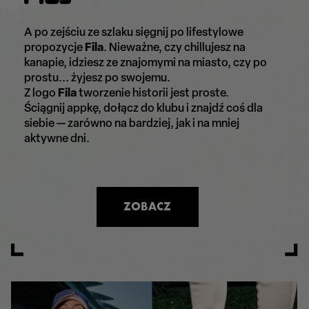
A po zejściu ze szlaku sięgnij po lifestylowe
propozycje
Fila
. Nieważne, czy chillujesz na
kanapie, idziesz ze znajomymi na miasto, czy po
prostu...
żyjesz po swojemu.
Z logo
Fila
tworzenie historii jest proste.
Ściągnij appkę, dołącz do klubu i znajdź coś dla
siebie — zarówno na bardziej, jak i na mniej
aktywne dni.
ZOBACZ