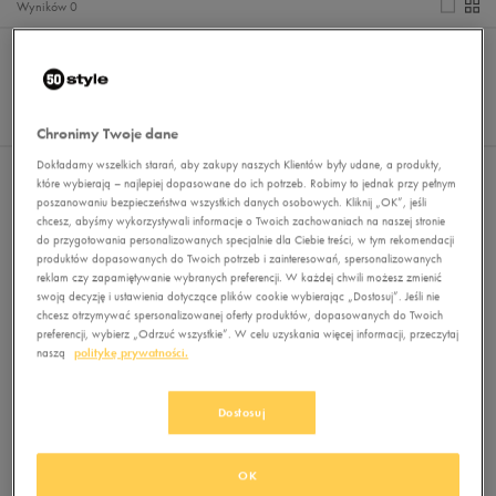
Wyników
0
Sortuj:
FILTRUJ
REKOMENDOWANE
Pokaż
60
z 0
Chronimy Twoje dane
Dokładamy wszelkich starań, aby zakupy naszych Klientów były udane, a produkty,
Nie wybrano filtrów
które wybierają – najlepiej dopasowane do ich potrzeb. Robimy to jednak przy pełnym
poszanowaniu bezpieczeństwa wszystkich danych osobowych. Kliknij „OK”, jeśli
chcesz, abyśmy wykorzystywali informacje o Twoich zachowaniach na naszej stronie
do przygotowania personalizowanych specjalnie dla Ciebie treści, w tym rekomendacji
produktów dopasowanych do Twoich potrzeb i zainteresowań, spersonalizowanych
reklam czy zapamiętywanie wybranych preferencji. W każdej chwili możesz zmienić
swoją decyzję i ustawienia dotyczące plików cookie wybierając „Dostosuj”. Jeśli nie
chcesz otrzymywać spersonalizowanej oferty produktów, dopasowanych do Twoich
preferencji, wybierz „Odrzuć wszystkie”. W celu uzyskania więcej informacji, przeczytaj
naszą
politykę prywatności.
Brak produktów do wyświetlenia
Zmień kryteria wyszukiwania lub
Dostosuj
usuń wybrane filtry
OK