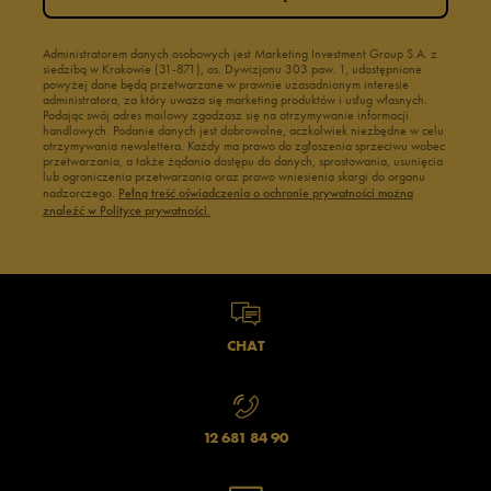
Administratorem danych osobowych jest Marketing Investment Group S.A. z
siedzibą w Krakowie (31-871), os. Dywizjonu 303 paw. 1, udostępnione
powyżej dane będą przetwarzane w prawnie uzasadnionym interesie
administratora, za który uważa się marketing produktów i usług własnych.
Podając swój adres mailowy zgadzasz się na otrzymywanie informacji
handlowych. Podanie danych jest dobrowolne, aczkolwiek niezbędne w celu
otrzymywania newslettera. Każdy ma prawo do zgłoszenia sprzeciwu wobec
przetwarzania, a także żądania dostępu do danych, sprostowania, usunięcia
lub ograniczenia przetwarzania oraz prawo wniesienia skargi do organu
nadzorczego.
Pełną treść oświadczenia o ochronie prywatności można
znaleźć w Polityce prywatności.
CHAT
12 681 84 90