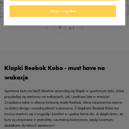
Pokaż
60
Odrzuć wszystkie
z 0
z
1
Klapki Reebok Kobo - must have na
wakacje
Sportowe buty na lato? Idealnie sprawdzą się klapki w sportowym stylu, które
przydadzą się zarówno na wakacjach, jak i podczas lata w mieście!
Znajdziesz takie w ofercie kultowej marki Reebok, która niezmiennie stawia
na dobry design i wysoką jakość wykonania. Z klapkami Reebok Kobo nie
musisz martwić się o wygodę i komfort w upalne letnie dni. A dzięki temu, że
buty są utrzymane w jednolitej, neutralnej kolorystyce, będą świetnym
dodatkiem do letnich zestawów!