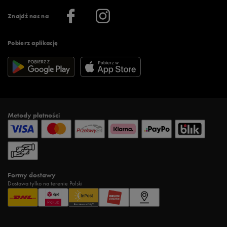
Informacje o firmie
Więcej regulaminów >
Znajdź nas na
Pobierz aplikację
Metody płatności
Formy dostawy
Dostawa tylko na terenie Polski