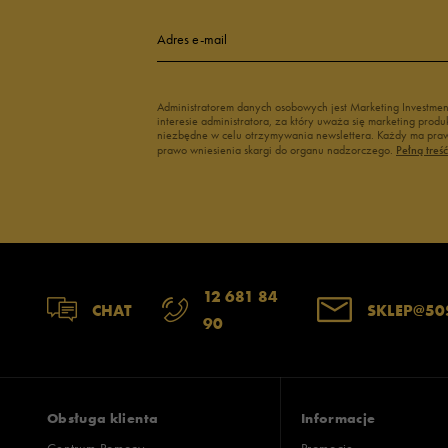
Adres e-mail
Administratorem danych osobowych jest Marketing Investme
interesie administratora, za który uważa się marketing pro
niezbędne w celu otrzymywania newslettera. Każdy ma prawo
prawo wniesienia skargi do organu nadzorczego.
Pełną treś
12 681 84
CHAT
SKLEP@50
90
Obsługa klienta
Informacje