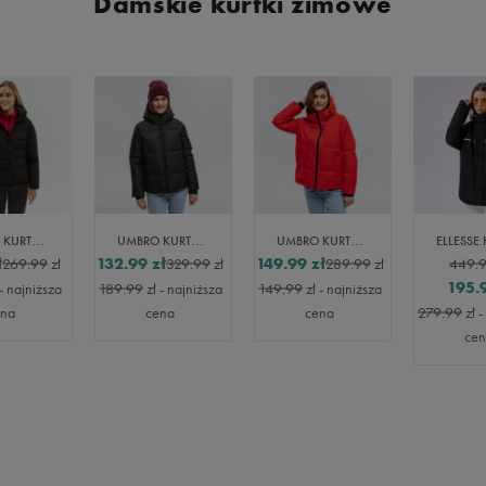
Damskie kurtki zimowe
Vans
Skechers
Timberland
Umbro
Under Armour
Up8
U.S. Polo ASSN.
Vans
UMBRO KURTKA ZIMOWA MOOREND
UMBRO KURTKA ZIMOWA VELA
UMBRO KURTKA ZIMOWA VELA
ł
132.99
zł
149.99
zł
269.99
zł
329.99
zł
289.99
zł
449.
195.
- najniższa
189.99
zł
- najniższa
149.99
zł
- najniższa
ena
cena
cena
279.99
zł
-
ce