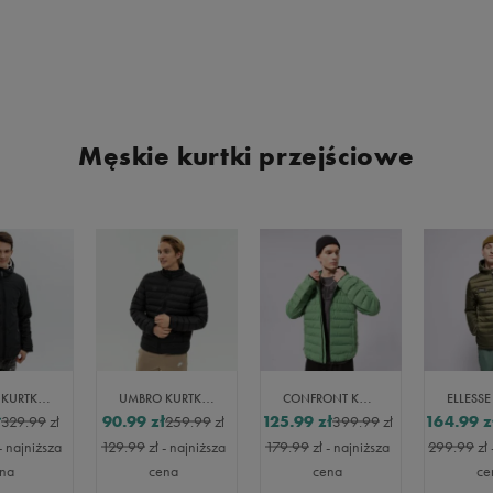
Męskie kurtki przejściowe
UMBRO KURTKA ZIMOWA MILVO
UMBRO KURTKA ZIMOWA BLOXWOR
CONFRONT KURTKA PUCHOWA CONFRONT ESSENTIAL
ł
90.99
zł
125.99
zł
164.99
z
329.99
zł
259.99
zł
399.99
zł
- najniższa
129.99
zł
- najniższa
179.99
zł
- najniższa
299.99
zł
na
cena
cena
ce