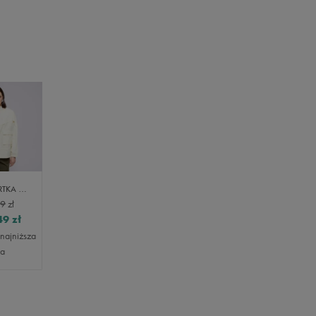
NIKE KURTKA W NSW ICN CLSH JKT WR CANVAS
99
zł
49
zł
 najniższa
na