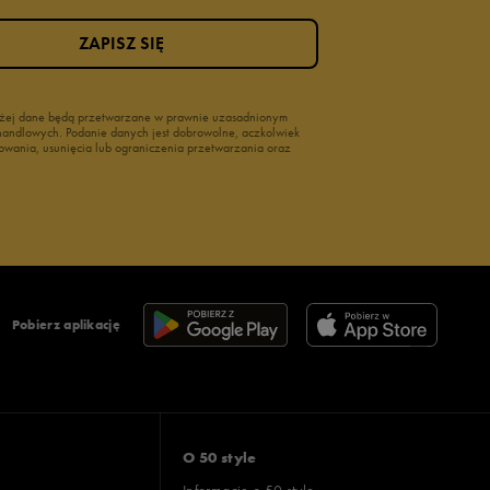
ZAPISZ SIĘ
wyżej dane będą przetwarzane w prawnie uzasadnionym
i handlowych. Podanie danych jest dobrowolne, aczkolwiek
owania, usunięcia lub ograniczenia przetwarzania oraz
Pobierz aplikację
O 50 style