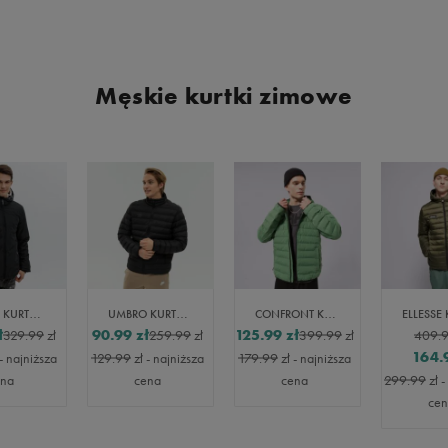
Męskie kurtki zimowe
UMBRO KURTKA ZIMOWA MILVO
UMBRO KURTKA ZIMOWA BLOXWOR
CONFRONT KURTKA PUCHOWA CONFRONT ESSENTIAL
ł
90.99
zł
125.99
zł
329.99
zł
259.99
zł
399.99
zł
409.
164.
- najniższa
129.99
zł
- najniższa
179.99
zł
- najniższa
ena
cena
cena
299.99
zł
-
ce