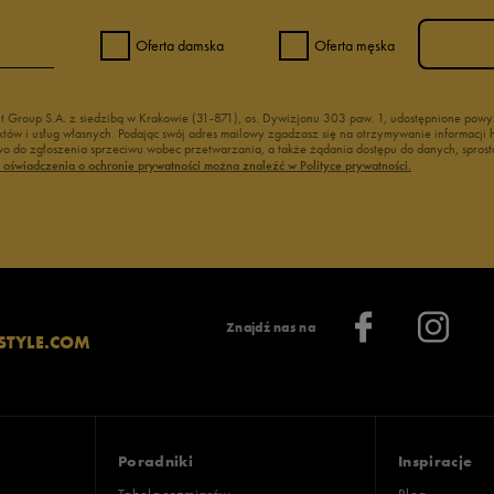
Oferta damska
Oferta męska
nt Group S.A. z siedzibą w Krakowie (31-871), os. Dywizjonu 303 paw. 1, udostępnione po
duktów i usług własnych. Podając swój adres mailowy zgadzasz się na otrzymywanie informacj
 do zgłoszenia sprzeciwu wobec przetwarzania, a także żądania dostępu do danych, sprost
ć oświadczenia o ochronie prywatności można znaleźć w Polityce prywatności.
Znajdź nas na
STYLE.COM
Poradniki
Inspiracje