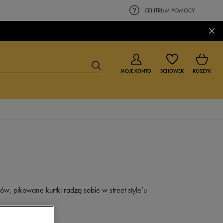
CENTRUM POMOCY
×
MOJE KONTO
SCHOWEK
KOSZYK
BUTY DLA CHŁOPCA
BUTY DLA DZIEWCZYNKI
0-4 lat
0-4 lat
4-8 lat
4-8 lat
9-16 lat
9-16 lat
ków, pikowane kurtki radzą sobie w street style’u