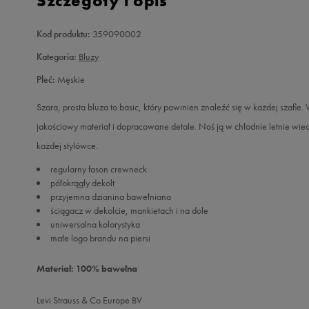
Szczegóły i opis
Kod produktu:
359090002
Kategoria:
Bluzy
Płeć:
Męskie
Szara, prosta bluza to basic, który powinien znaleźć się w każdej szafie.
jakościowy materiał i dopracowane detale. Noś ją w chłodnie letnie wie
każdej stylówce.
regularny fason crewneck
półokrągły dekolt
przyjemna dzianina bawełniana
ściągacz w dekolcie, mankietach i na dole
uniwersalna kolorystyka
małe logo brandu na piersi
Materiał: 100% bawełna
Levi Strauss & Co Europe BV