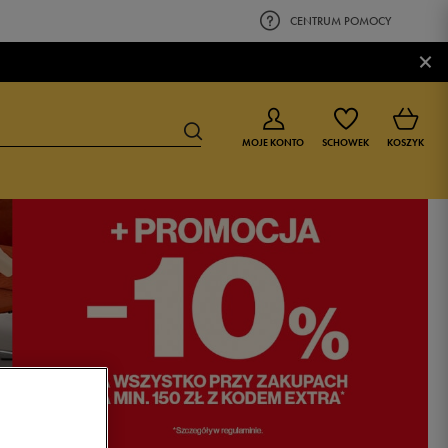
CENTRUM POMOCY
×
MOJE KONTO
SCHOWEK
KOSZYK
BUTY DLA CHŁOPCA
BUTY DLA DZIEWCZYNKI
0-4 lat
0-4 lat
4-8 lat
4-8 lat
9-16 lat
9-16 lat