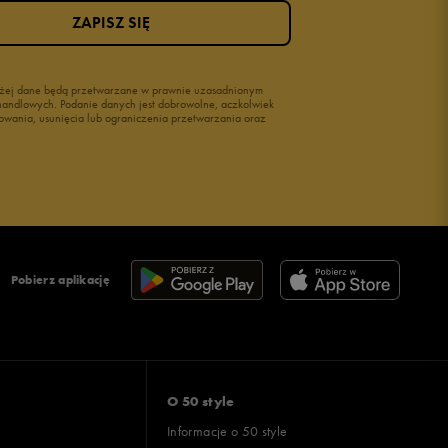
ZAPISZ SIĘ
wyżej dane będą przetwarzane w prawnie uzasadnionym
i handlowych. Podanie danych jest dobrowolne, aczkolwiek
owania, usunięcia lub ograniczenia przetwarzania oraz
Pobierz aplikację
O 50 style
Informacje o 50 style