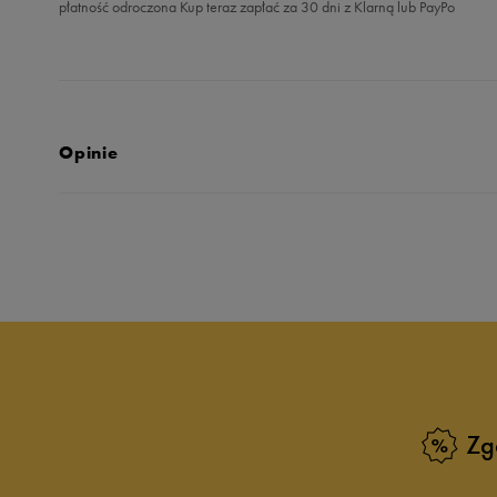
płatność odroczona Kup teraz zapłać za 30 dni z Klarną lub PayPo
Opinie
4.7
opinii klientów
6
z całego okresu
zebranych i zweryfikowanych przez
Zg
5
8