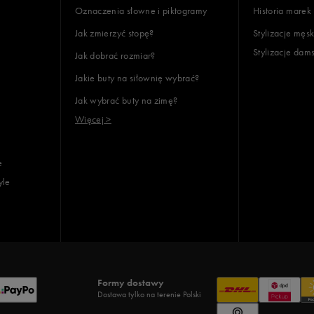
Oznaczenia słowne i piktogramy
Historia marek
Jak zmierzyć stopę?
Stylizacje męsk
Stylizacje dam
Jak dobrać rozmiar?
lientów
Jakie buty na siłownię wybrać?
Jak wybrać buty na zimę?
Wyczyść
Szukaj
Więcej >
e
yle
Formy dostawy
Dostawa tylko na terenie Polski