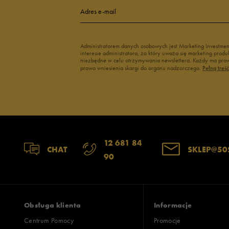
4
Adres e-mail
3
1
Administratorem danych osobowych jest Marketing Investme
interesie administratora, za który uważa się marketing pro
2
niezbędne w celu otrzymywania newslettera. Każdy ma prawo
prawo wniesienia skargi do organu nadzorczego.
Pełną treś
1
Szerokość
Liczba głosów
12 681 84
CHAT
SKLEP@50
90
wąski
standardowy
szer
Zgodność z rozmiarem
Liczba głosów
zaniżony
zgodny
zawyż
Obsługa klienta
Informacje
Centrum Pomocy
Promocje