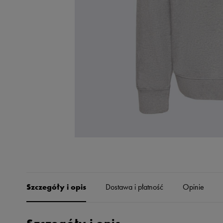
Skechers
Timberland
Umbro
Under Armour
Up8
U.S. Polo ASSN.
Vans
Szczegóły i opis
Dostawa i płatność
Opinie