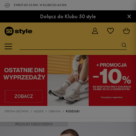
ZWROT DO 30 DNI. W KLUBIE DO 60 DNI.
×
Dołącz do Klubu 50 style
STRONA GŁÓWNA
MĘSKIE
UBRANIA
KOSZULKI
PRODUKT NIEDOSTĘPNY