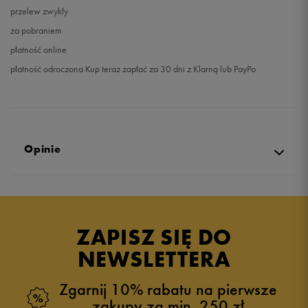
przelew zwykły
za pobraniem
płatność online
płatność odroczona Kup teraz zapłać za 30 dni z Klarną lub PayPo
Opinie
5.0
opinii klientów
4
z całego okresu
ZAPISZ SIĘ DO
zebranych i zweryfikowanych przez
NEWSLETTERA
Zgarnij 10% rabatu na pierwsze
zakupy za min. 250 zł