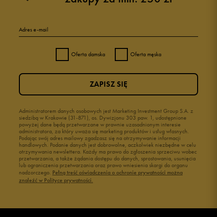
5
100%
Adres e-mail
4
0%
Oferta damska
Oferta męska
3
0%
ZAPISZ SIĘ
2
0%
1
Administratorem danych osobowych jest Marketing Investment Group S.A. z
0%
siedzibą w Krakowie (31-871), os. Dywizjonu 303 paw. 1, udostępnione
powyżej dane będą przetwarzane w prawnie uzasadnionym interesie
administratora, za który uważa się marketing produktów i usług własnych.
Podając swój adres mailowy zgadzasz się na otrzymywanie informacji
handlowych. Podanie danych jest dobrowolne, aczkolwiek niezbędne w celu
otrzymywania newslettera. Każdy ma prawo do zgłoszenia sprzeciwu wobec
przetwarzania, a także żądania dostępu do danych, sprostowania, usunięcia
lub ograniczenia przetwarzania oraz prawo wniesienia skargi do organu
Jak zbieramy opinie?
nadzorczego.
Pełną treść oświadczenia o ochronie prywatności można
znaleźć w Polityce prywatności.
Opinie klientów