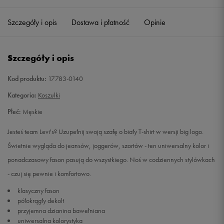
Szczegóły i opis
Dostawa i płatność
Opinie
M
Powiadom o dostępności
L
Powiadom o dostępności
Szczegóły i opis
XL
Powiadom o dostępności
Kod produktu:
17783-0140
Kategoria:
Koszulki
Płeć:
Męskie
Jesteś team Levi's? Uzupełnij swoją szafę o biały T-shirt w wersji big logo.
Świetnie wygląda do jeansów, joggerów, szortów - ten uniwersalny kolor i
ponadczasowy fason pasują do wszystkiego. Noś w codziennych stylówkach
- czuj się pewnie i komfortowo.
klasyczny fason
półokrągły dekolt
przyjemna dzianina bawełniana
uniwersalna kolorystyka