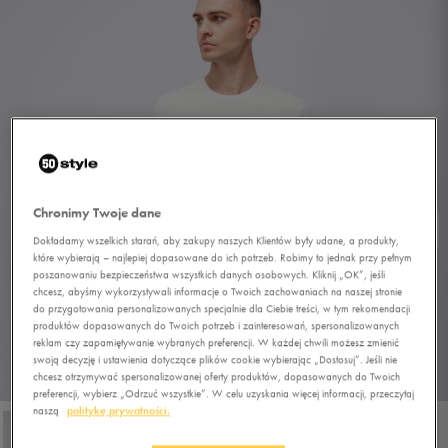
Chronimy Twoje dane
Dokładamy wszelkich starań, aby zakupy naszych Klientów były udane, a produkty,
które wybierają – najlepiej dopasowane do ich potrzeb. Robimy to jednak przy pełnym
poszanowaniu bezpieczeństwa wszystkich danych osobowych. Kliknij „OK”, jeśli
chcesz, abyśmy wykorzystywali informacje o Twoich zachowaniach na naszej stronie
do przygotowania personalizowanych specjalnie dla Ciebie treści, w tym rekomendacji
produktów dopasowanych do Twoich potrzeb i zainteresowań, spersonalizowanych
reklam czy zapamiętywanie wybranych preferencji. W każdej chwili możesz zmienić
swoją decyzję i ustawienia dotyczące plików cookie wybierając „Dostosuj”. Jeśli nie
chcesz otrzymywać spersonalizowanej oferty produktów, dopasowanych do Twoich
1/4
preferencji, wybierz „Odrzuć wszystkie”. W celu uzyskania więcej informacji, przeczytaj
naszą
politykę prywatności.