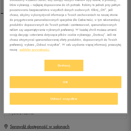
które wybierają – najlepiej dopasowane do ich potrzeb. Robimy to jednak przy pełnym
poszanowaniu bezpieczeństwa wszystkich danych osobowych. Kliknij „OK”, jeśli
chcesz, abyśmy wykorzystywali informacje o Twoich zachowaniach na naszej stronie
do przygotowania personalizowanych specjalnie dla Ciebie treści, w tym rekomendacji
produktów dopasowanych do Twoich potrzeb i zainteresowań, spersonalizowanych
LEVI'S T-SHIRT LS
reklam czy zapamiętywanie wybranych preferencji. W każdej chwili możesz zmienić
ORIGINAL HM
swoją decyzję i ustawienia dotyczące plików cookie wybierając „Dostosuj”. Jeśli nie
chcesz otrzymywać spersonalizowanej oferty produktów, dopasowanych do Twoich
preferencji, wybierz „Odrzuć wszystkie”. W celu uzyskania więcej informacji, przeczytaj
5.0
(
3
)
naszą
politykę prywatności.
99,99
zł
z Vat
+ 500 PKT W
KLUBIE 50 STYLE
Dostosuj
OK
Produkt niedostępny
Odrzuć wszystkie
Jeśli artykuł będzie ponownie dostępny, otrzymasz od nas powiadomienie.
Wybierz rozmiar
Sprawdź dostępność w salonach
S
Powiadom o dostępności