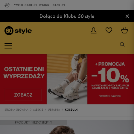
ZWROT DO 30 DNI. W KLUBIE DO 60 DNI.
×
Dołącz do Klubu 50 style
STRONA GŁÓWNA
MĘSKIE
UBRANIA
KOSZULKI
PRODUKT NIEDOSTĘPNY