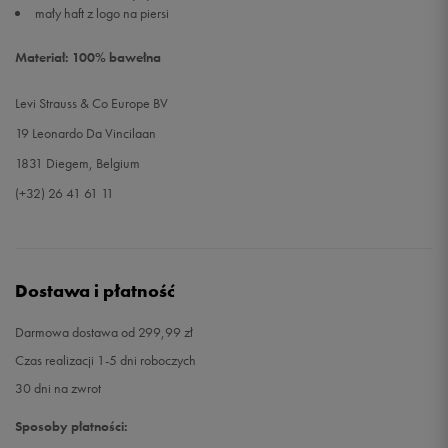
mały haft z logo na piersi
Materiał: 100% bawełna
Levi Strauss & Co Europe BV
19 Leonardo Da Vincilaan
1831 Diegem, Belgium
(+32) 26 41 61 11
Dostawa i płatność
Darmowa dostawa od 299,99 zł
Czas realizacji 1-5 dni roboczych
30 dni na zwrot
Sposoby płatności: