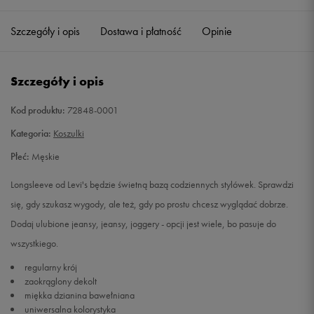
Szczegóły i opis
Dostawa i płatność
Opinie
M
Powiadom o dostępności
L
Powiadom o dostępności
Szczegóły i opis
XL
Powiadom o dostępności
Kod produktu:
72848-0001
Kategoria:
Koszulki
XXL
Powiadom o dostępności
Płeć:
Męskie
Longsleeve od Levi's będzie świetną bazą codziennych stylówek. Sprawdzi
się, gdy szukasz wygody, ale też, gdy po prostu chcesz wyglądać dobrze.
Dodaj ulubione jeansy, jeansy, joggery - opcji jest wiele, bo pasuje do
wszystkiego.
regularny krój
zaokrąglony dekolt
miękka dzianina bawełniana
uniwersalna kolorystyka