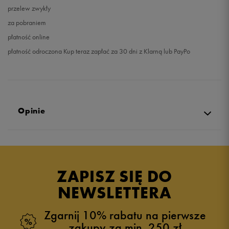
przelew zwykły
za pobraniem
płatność online
płatność odroczona Kup teraz zapłać za 30 dni z Klarną lub PayPo
Opinie
5.0
opinii klientów
3
z całego okresu
ZAPISZ SIĘ DO
zebranych i zweryfikowanych przez
NEWSLETTERA
Zgarnij 10% rabatu na pierwsze
zakupy za min. 250 zł