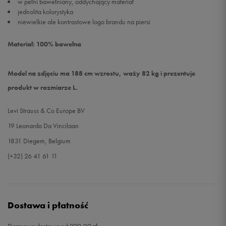
w pełni bawełniany, oddychający materiał
jednolita kolorystyka
niewielkie ale kontrastowe logo brandu na piersi
Materiał: 100% bawełna
Model na zdjęciu ma 188 cm wzrostu, waży 82 kg i prezentuje
produkt w rozmiarze L.
Levi Strauss & Co Europe BV
19 Leonardo Da Vincilaan
1831 Diegem, Belgium
(+32) 26 41 61 11
Dostawa i płatność