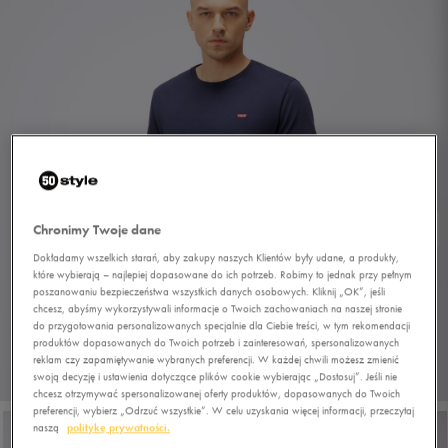
Chronimy Twoje dane
Dokładamy wszelkich starań, aby zakupy naszych Klientów były udane, a produkty,
które wybierają – najlepiej dopasowane do ich potrzeb. Robimy to jednak przy pełnym
poszanowaniu bezpieczeństwa wszystkich danych osobowych. Kliknij „OK”, jeśli
chcesz, abyśmy wykorzystywali informacje o Twoich zachowaniach na naszej stronie
do przygotowania personalizowanych specjalnie dla Ciebie treści, w tym rekomendacji
produktów dopasowanych do Twoich potrzeb i zainteresowań, spersonalizowanych
reklam czy zapamiętywanie wybranych preferencji. W każdej chwili możesz zmienić
swoją decyzję i ustawienia dotyczące plików cookie wybierając „Dostosuj”. Jeśli nie
1/5
chcesz otrzymywać spersonalizowanej oferty produktów, dopasowanych do Twoich
preferencji, wybierz „Odrzuć wszystkie”. W celu uzyskania więcej informacji, przeczytaj
naszą
politykę prywatności.