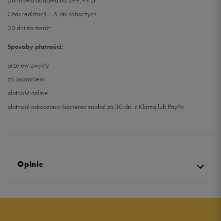
Darmowa dostawa od 299,99 zł
Czas realizacji 1-5 dni roboczych
30 dni na zwrot
Sposoby płatności:
przelew zwykły
za pobraniem
płatność online
płatność odroczona Kup teraz zapłać za 30 dni z Klarną lub PayPo
Opinie
5.0
opinii klientów
9
z całego okresu