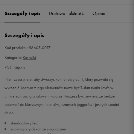
Szczegóły i opis
Dostawa i płatność
Opinie
M
Powiadom o dostępności
L
Powiadom o dostępności
Szczegóły i opis
XL
Powiadom o dostępności
Kod produktu:
56605-0017
Kategoria:
Koszulki
XXL
Powiadom o dostępności
Płeć:
Męskie
Nie trzeba wiele, aby stworzyć komfortowy outfit, który pozwala się
wyróżnić. Jednym z jego elementów może być T-shirt marki Levi's w
uniwersalnym, granatowym kolorze. Możesz być pewien, że będzie
pasować do klasycznych jeansów, czarnych joggerów i jasnych spodni
chino.
standardowy krój
zaokrąglony dekolt ze ściągaczem