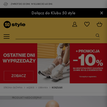
ZWROT DO 30 DNI. W KLUBIE DO 60 DNI.
×
Dołącz do Klubu 50 style
STRONA GŁÓWNA
MĘSKIE
UBRANIA
KOSZULKI
PRODUKT NIEDOSTĘPNY