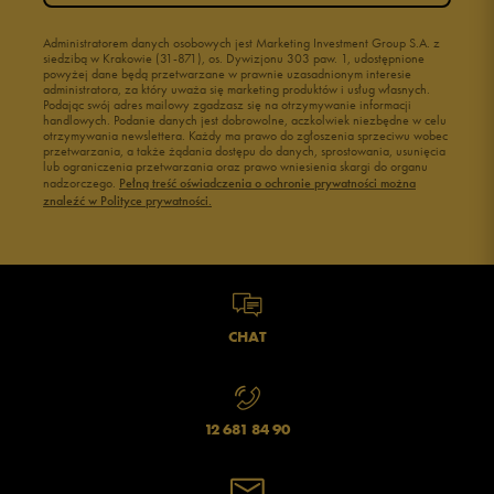
Administratorem danych osobowych jest Marketing Investment Group S.A. z
siedzibą w Krakowie (31-871), os. Dywizjonu 303 paw. 1, udostępnione
powyżej dane będą przetwarzane w prawnie uzasadnionym interesie
administratora, za który uważa się marketing produktów i usług własnych.
Podając swój adres mailowy zgadzasz się na otrzymywanie informacji
handlowych. Podanie danych jest dobrowolne, aczkolwiek niezbędne w celu
otrzymywania newslettera. Każdy ma prawo do zgłoszenia sprzeciwu wobec
przetwarzania, a także żądania dostępu do danych, sprostowania, usunięcia
lub ograniczenia przetwarzania oraz prawo wniesienia skargi do organu
nadzorczego.
Pełną treść oświadczenia o ochronie prywatności można
znaleźć w Polityce prywatności.
CHAT
12 681 84 90