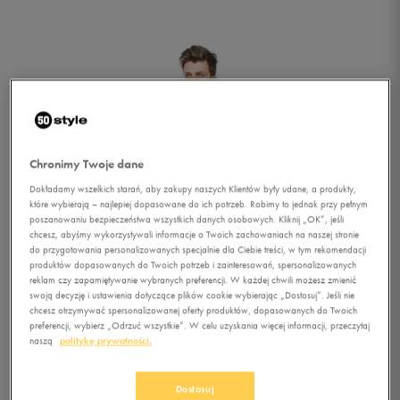
Chronimy Twoje dane
Dokładamy wszelkich starań, aby zakupy naszych Klientów były udane, a produkty,
które wybierają – najlepiej dopasowane do ich potrzeb. Robimy to jednak przy pełnym
poszanowaniu bezpieczeństwa wszystkich danych osobowych. Kliknij „OK”, jeśli
chcesz, abyśmy wykorzystywali informacje o Twoich zachowaniach na naszej stronie
do przygotowania personalizowanych specjalnie dla Ciebie treści, w tym rekomendacji
produktów dopasowanych do Twoich potrzeb i zainteresowań, spersonalizowanych
reklam czy zapamiętywanie wybranych preferencji. W każdej chwili możesz zmienić
swoją decyzję i ustawienia dotyczące plików cookie wybierając „Dostosuj”. Jeśli nie
chcesz otrzymywać spersonalizowanej oferty produktów, dopasowanych do Twoich
preferencji, wybierz „Odrzuć wszystkie”. W celu uzyskania więcej informacji, przeczytaj
1/2
naszą
politykę prywatności.
Dostosuj