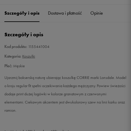
Szczegóły i opis
Dostawa i płatność
Opinie
L
Powiadom o dostępności
XL
Powiadom o dostępności
Szczegóły i opis
XXL
Powiadom o dostępności
Kod produktu:
1155441004
Kategoria:
Koszulki
Płeć:
Męskie
Ujarzmij bokserską naturę ubierając koszulkę CORRIE marki Lonsdale. Model
o kroju regular fit spełni oczekiwania każdego mężczyzny. Powiew świeżości
dodaje print dużej logówki w kolorze granatowym z czerwonymi
elementami. Ciekawym akcentem jest dwukolorowy szew na linii karku oraz
ramion.