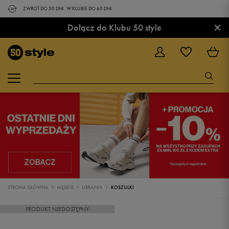
ZWROT DO 30 DNI. W KLUBIE DO 60 DNI.
×
Dołącz do Klubu 50 style
STRONA GŁÓWNA
MĘSKIE
UBRANIA
KOSZULKI
PRODUKT NIEDOSTĘPNY