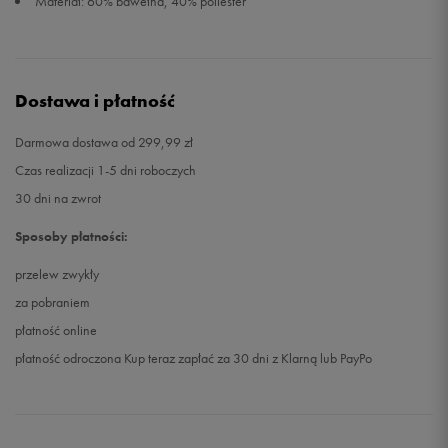
Materiał: 60% bawełna, 40% poliester
Dostawa i płatność
Darmowa dostawa od 299,99 zł
Czas realizacji 1-5 dni roboczych
30 dni na zwrot
Sposoby płatności:
przelew zwykły
za pobraniem
płatność online
płatność odroczona Kup teraz zapłać za 30 dni z Klarną lub PayPo