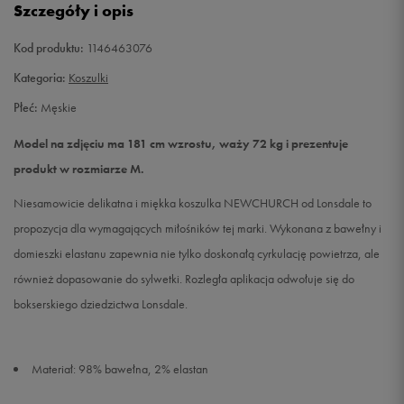
Szczegóły i opis
XXL
Powiadom o dostępności
Kod produktu:
1146463076
Kategoria:
Koszulki
Płeć:
Męskie
Model na zdjęciu ma 181 cm wzrostu, waży 72 kg i prezentuje
produkt w rozmiarze M.
Niesamowicie delikatna i miękka koszulka NEWCHURCH od Lonsdale to
propozycja dla wymagających miłośników tej marki. Wykonana z bawełny i
domieszki elastanu zapewnia nie tylko doskonałą cyrkulację powietrza, ale
również dopasowanie do sylwetki. Rozległa aplikacja odwołuje się do
bokserskiego dziedzictwa Lonsdale.
Materiał: 98% bawełna, 2% elastan