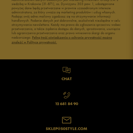
siedzibą w Krakowie (31-871), os. Dywizjonu 303 paw. 1, udostępnione
powyżej dane będą przetwarzane w prawnie uzasadnionym interesie
administratora, za który uważa się marketing produktów i usług własnych.
Podając swój adres mailowy zgadzasz się na otrzymywanie informacji
handlowych. Podanie danych jest dobrowolne, aczkolwiek niezbędne w celu
otrzymywania newslettera. Każdy ma prawo do zgłoszenia sprzeciwu wobec
przetwarzania, a także żądania dostępu do danych, sprostowania, usunięcia
lub ograniczenia przetwarzania oraz prawo wniesienia skargi do organu
nadzorczego.
Pełną treść oświadczenia o ochronie prywatności można
znaleźć w Polityce prywatności.
CHAT
12 681 84 90
SKLEP@50STYLE.COM