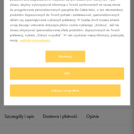
NEWCHURCH
chcesz, abyśmy wykorzystywali informacje o Twoich zachowaniach na naszej stronie
do przygotowania personalizowanych specjalnie dla Ciebie treści, w tym rekomendacji
produktów dopasowanych do Twoich potrzeb i zainteresowań, spersonalizowanych
0.0
(
0
)
reklam czy zapamiętywanie wybranych preferencji. W każdej chwili możesz zmienić
19,99
zł
z Vat
swoją decyzję i ustawienia dotyczące plików cookie wybierając „Dostosuj”. Jeśli nie
chcesz otrzymywać spersonalizowanej oferty produktów, dopasowanych do Twoich
+ 100 PKT W
KLUBIE 50 STYLE
preferencji, wybierz „Odrzuć wszystkie”. W celu uzyskania więcej informacji, przeczytaj
naszą
politykę prywatności.
Dostosuj
Produkt niedostępny
Jeśli artykuł będzie ponownie dostępny, otrzymasz od nas powiadomienie.
OK
Wybierz rozmiar
Odrzuć wszystkie
Sprawdź dostępność w salonach
M
Powiadom o dostępności
Szczegóły i opis
Dostawa i płatność
Opinie
L
Powiadom o dostępności
XL
Powiadom o dostępności