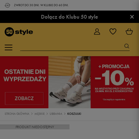
ZWROT DO 30 DNI. W KLUBIE DO 60 DNI.
×
Dołącz do Klubu 50 style
STRONA GŁÓWNA
MĘSKIE
UBRANIA
KOSZULKI
PRODUKT NIEDOSTĘPNY