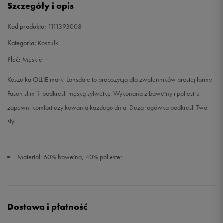
Szczegóły i opis
XXL
Powiadom o dostępności
Kod produktu:
1111393008
Kategoria:
Koszulki
Płeć:
Męskie
Koszulka OLLIE marki Lonsdale to propozycja dla zwolenników prostej formy.
Fason slim fit podkreśli męską sylwetkę. Wykonana z bawełny i poliestru
zapewni komfort użytkowania każdego dnia. Duża logówka podkreśli Twój
styl.
Materiał: 60% bawełna, 40% poliester
Dostawa i płatność