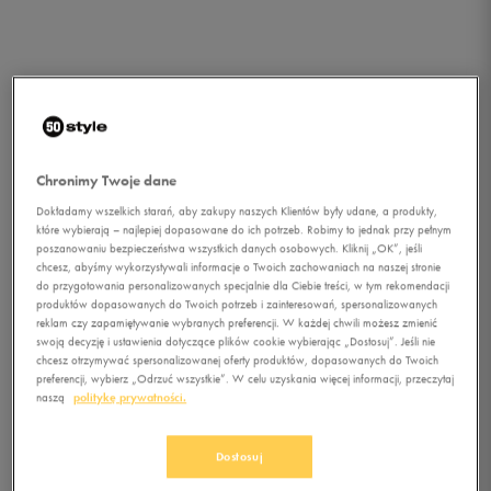
Chronimy Twoje dane
Dokładamy wszelkich starań, aby zakupy naszych Klientów były udane, a produkty,
które wybierają – najlepiej dopasowane do ich potrzeb. Robimy to jednak przy pełnym
poszanowaniu bezpieczeństwa wszystkich danych osobowych. Kliknij „OK”, jeśli
chcesz, abyśmy wykorzystywali informacje o Twoich zachowaniach na naszej stronie
do przygotowania personalizowanych specjalnie dla Ciebie treści, w tym rekomendacji
produktów dopasowanych do Twoich potrzeb i zainteresowań, spersonalizowanych
reklam czy zapamiętywanie wybranych preferencji. W każdej chwili możesz zmienić
1/1
swoją decyzję i ustawienia dotyczące plików cookie wybierając „Dostosuj”. Jeśli nie
chcesz otrzymywać spersonalizowanej oferty produktów, dopasowanych do Twoich
preferencji, wybierz „Odrzuć wszystkie”. W celu uzyskania więcej informacji, przeczytaj
naszą
politykę prywatności.
Dostosuj
LONSDALE T-SHIRT OLLIE