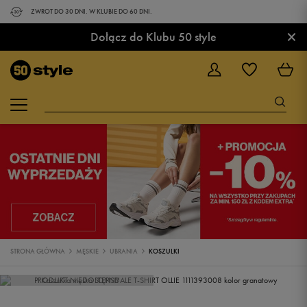
ZWROT DO 30 DNI. W KLUBIE DO 60 DNI.
×
Dołącz do Klubu 50 style
STRONA GŁÓWNA
MĘSKIE
UBRANIA
KOSZULKI
PRODUKT NIEDOSTĘPNY