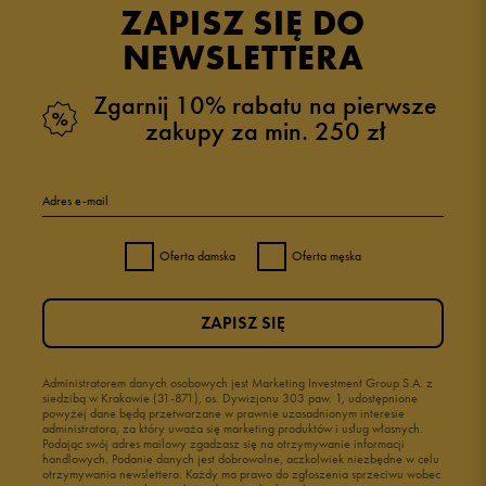
ZAPISZ SIĘ DO
NEWSLETTERA
Zgarnij 10% rabatu na pierwsze
zakupy za min. 250 zł
Adres e-mail
Oferta damska
Oferta męska
ZAPISZ SIĘ
Administratorem danych osobowych jest Marketing Investment Group S.A. z
siedzibą w Krakowie (31-871), os. Dywizjonu 303 paw. 1, udostępnione
powyżej dane będą przetwarzane w prawnie uzasadnionym interesie
administratora, za który uważa się marketing produktów i usług własnych.
Podając swój adres mailowy zgadzasz się na otrzymywanie informacji
handlowych. Podanie danych jest dobrowolne, aczkolwiek niezbędne w celu
otrzymywania newslettera. Każdy ma prawo do zgłoszenia sprzeciwu wobec