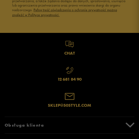
przetwarzania, a także żądania dostępu do danych, sprostowania, usunięcia
lub ograniczenia przetwarzania oraz prawo wniesienia skargi do organu
nadzorczego.
Pełną treść oświadczenia o ochronie prywatności można
znaleźć w Polityce prywatności.
CHAT
12 681 84 90
SKLEP@50STYLE.COM
Obsługa klienta
Centrum Pomocy