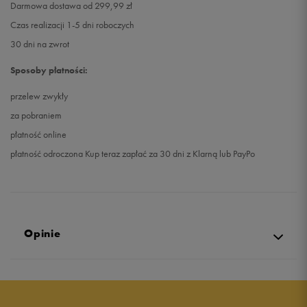
Darmowa dostawa od 299,99 zł
Czas realizacji 1-5 dni roboczych
30 dni na zwrot
Sposoby płatności:
przelew zwykły
za pobraniem
płatność online
płatność odroczona Kup teraz zapłać za 30 dni z Klarną lub PayPo
Opinie
Produkt nie posiada recenzji