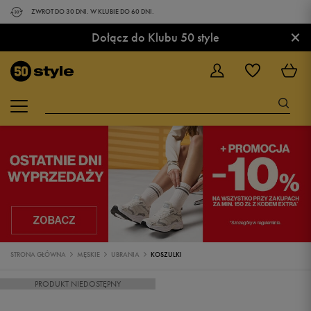
ZWROT DO 30 DNI. W KLUBIE DO 60 DNI.
×
Dołącz do Klubu 50 style
STRONA GŁÓWNA
MĘSKIE
UBRANIA
KOSZULKI
PRODUKT NIEDOSTĘPNY