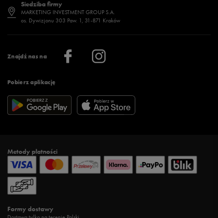
Siedziba firmy
Jak wybrać buty na zimę?
Stylizacje damskie
Sklepy stacjonarne
MARKETING INVESTMENT GROUP S.A.
os. Dywizjonu 303 Paw. 1, 31-871 Kraków
Więcej >
Klub 50 style
Regulamin sklepu 50 style
Praca
Regulamin aplikacji 50 style
Informacje o firmie
Więcej regulaminów >
Znajdź nas na
Pobierz aplikację
Metody płatności
Formy dostawy
Dostawa tylko na terenie Polski