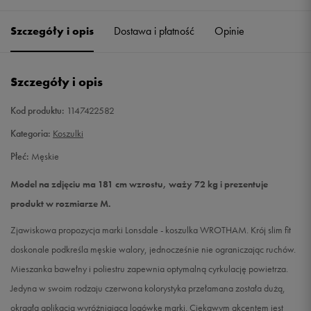
Szczegóły i opis
Dostawa i płatność
Opinie
L
Powiadom o dostępności
XL
Powiadom o dostępności
Szczegóły i opis
XXL
Powiadom o dostępności
Kod produktu:
1147422582
Kategoria:
Koszulki
Płeć:
Męskie
Model na zdjęciu ma 181 cm wzrostu, waży 72 kg i prezentuje
produkt w rozmiarze M.
Zjawiskowa propozycja marki Lonsdale - koszulka WROTHAM. Krój slim fit
doskonale podkreśla męskie walory, jednocześnie nie ograniczając ruchów.
Mieszanka bawełny i poliestru zapewnia optymalną cyrkulację powietrza.
Jedyna w swoim rodzaju czerwona kolorystyka przełamana została dużą,
okrągła aplikacja wyróżniająca logówkę marki. Ciekawym akcentem jest