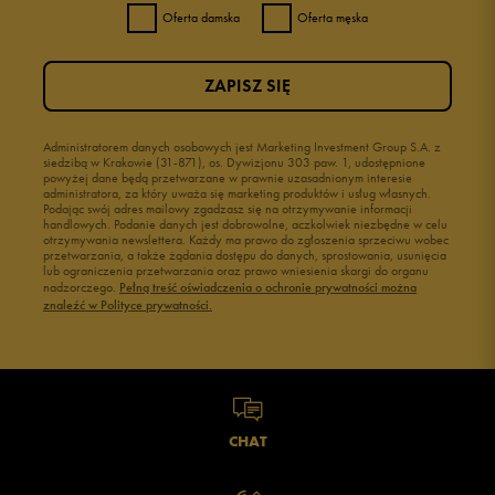
Oferta damska
Oferta męska
ZAPISZ SIĘ
Administratorem danych osobowych jest Marketing Investment Group S.A. z
siedzibą w Krakowie (31-871), os. Dywizjonu 303 paw. 1, udostępnione
powyżej dane będą przetwarzane w prawnie uzasadnionym interesie
administratora, za który uważa się marketing produktów i usług własnych.
Podając swój adres mailowy zgadzasz się na otrzymywanie informacji
handlowych. Podanie danych jest dobrowolne, aczkolwiek niezbędne w celu
otrzymywania newslettera. Każdy ma prawo do zgłoszenia sprzeciwu wobec
przetwarzania, a także żądania dostępu do danych, sprostowania, usunięcia
lub ograniczenia przetwarzania oraz prawo wniesienia skargi do organu
nadzorczego.
Pełną treść oświadczenia o ochronie prywatności można
znaleźć w Polityce prywatności.
CHAT