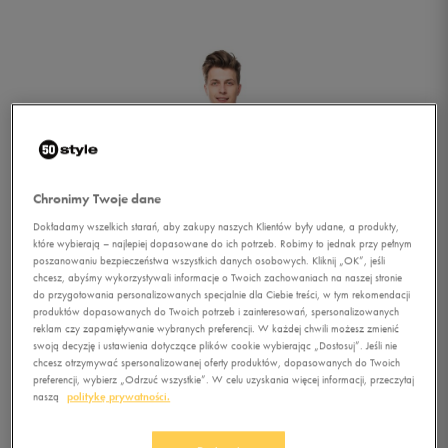
Chronimy Twoje dane
Dokładamy wszelkich starań, aby zakupy naszych Klientów były udane, a produkty,
które wybierają – najlepiej dopasowane do ich potrzeb. Robimy to jednak przy pełnym
poszanowaniu bezpieczeństwa wszystkich danych osobowych. Kliknij „OK”, jeśli
chcesz, abyśmy wykorzystywali informacje o Twoich zachowaniach na naszej stronie
do przygotowania personalizowanych specjalnie dla Ciebie treści, w tym rekomendacji
produktów dopasowanych do Twoich potrzeb i zainteresowań, spersonalizowanych
reklam czy zapamiętywanie wybranych preferencji. W każdej chwili możesz zmienić
swoją decyzję i ustawienia dotyczące plików cookie wybierając „Dostosuj”. Jeśli nie
chcesz otrzymywać spersonalizowanej oferty produktów, dopasowanych do Twoich
1/2
preferencji, wybierz „Odrzuć wszystkie”. W celu uzyskania więcej informacji, przeczytaj
naszą
politykę prywatności.