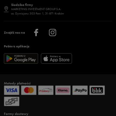
Dostępność
Jakie buty na siłownię wybrać?
Stylizacje męskie
Informacje o 50 style
Siedziba firmy
Jak wybrać buty na zimę?
Stylizacje damskie
Sklepy stacjonarne
MARKETING INVESTMENT GROUP S.A.
os. Dywizjonu 303 Paw. 1, 31-871 Kraków
Więcej >
Klub 50 style
Regulamin sklepu 50 style
Praca
Regulamin aplikacji 50 style
Informacje o firmie
Więcej regulaminów >
Znajdź nas na
Pobierz aplikację
Metody płatności
Formy dostawy