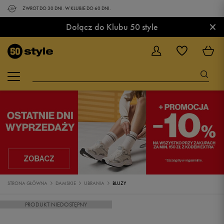
ZWROT DO 30 DNI. W KLUBIE DO 60 DNI.
×
Dołącz do Klubu 50 style
STRONA GŁÓWNA
DAMSKIE
UBRANIA
BLUZY
PRODUKT NIEDOSTĘPNY