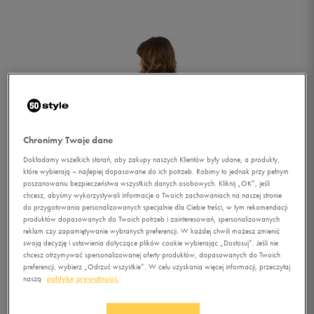
Chronimy Twoje dane
Dokładamy wszelkich starań, aby zakupy naszych Klientów były udane, a produkty,
które wybierają – najlepiej dopasowane do ich potrzeb. Robimy to jednak przy pełnym
poszanowaniu bezpieczeństwa wszystkich danych osobowych. Kliknij „OK”, jeśli
chcesz, abyśmy wykorzystywali informacje o Twoich zachowaniach na naszej stronie
do przygotowania personalizowanych specjalnie dla Ciebie treści, w tym rekomendacji
produktów dopasowanych do Twoich potrzeb i zainteresowań, spersonalizowanych
reklam czy zapamiętywanie wybranych preferencji. W każdej chwili możesz zmienić
swoją decyzję i ustawienia dotyczące plików cookie wybierając „Dostosuj”. Jeśli nie
chcesz otrzymywać spersonalizowanej oferty produktów, dopasowanych do Twoich
1/2
preferencji, wybierz „Odrzuć wszystkie”. W celu uzyskania więcej informacji, przeczytaj
naszą
politykę prywatności.