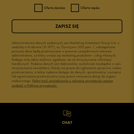
Oferta damska
Oferta męska
ZAPISZ SIĘ
Administratorem danych osobowych jest Marketing Investment Group S.A. z
siedzibą w Krakowie (31-871), os. Dywizjonu 303 paw. 1, udostępnione
powyżej dane będą przetwarzane w prawnie uzasadnionym interesie
administratora, za który uważa się marketing produktów i usług własnych.
Podając swój adres mailowy zgadzasz się na otrzymywanie informacji
handlowych. Podanie danych jest dobrowolne, aczkolwiek niezbędne w celu
otrzymywania newslettera. Każdy ma prawo do zgłoszenia sprzeciwu wobec
przetwarzania, a także żądania dostępu do danych, sprostowania, usunięcia
lub ograniczenia przetwarzania oraz prawo wniesienia skargi do organu
nadzorczego.
Pełną treść oświadczenia o ochronie prywatności można
znaleźć w Polityce prywatności.
CHAT