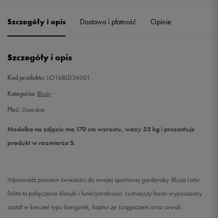
Szczegóły i opis
Dostawa i płatność
Opinie
S
Powiadom o dostępności
M
Powiadom o dostępności
Szczegóły i opis
L
Powiadom o dostępności
Kod produktu:
LO16BLD34001
Kategoria:
Bluzy
Płeć:
Damskie
Modelka na zdjęciu ma 170 cm wzrostu, waży 53 kg i prezentuje
produkt w rozmiarze S.
Wprowadź powiew świeżości do swojej sportowej garderoby. Bluza Lotto
Folita to połączenie klasyki i funkcjonalności. Luźniejszy fason wyposażony
został w kieszeń typu kangurek, kaptur ze ściągaczem oraz suwak.