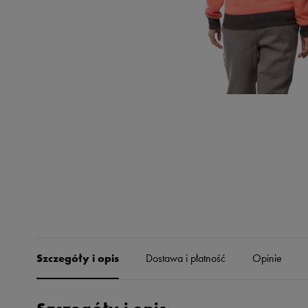
Skechers
Timberland
Umbro
Under Armour
Up8
U.S. Polo ASSN.
Vans
Szczegóły i opis
Dostawa i płatność
Opinie