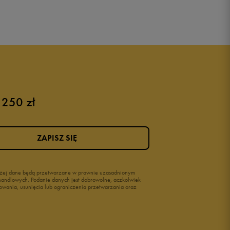
 250 zł
ZAPISZ SIĘ
wyżej dane będą przetwarzane w prawnie uzasadnionym
i handlowych. Podanie danych jest dobrowolne, aczkolwiek
owania, usunięcia lub ograniczenia przetwarzania oraz