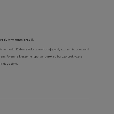
produkt w rozmiarze S.
omfortu. Różowy kolor z kontrastującymi, szarymi ściągaczami
mnem. Pojemne kieszenie typu kangurek są bardzo praktyczne.
skiego stylu.