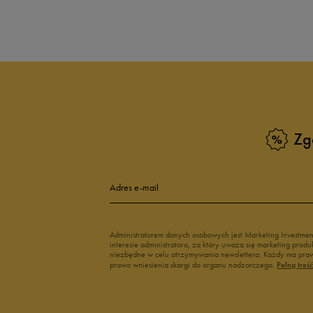
Produkt nie posia
Zg
Adres e-mail
Administratorem danych osobowych jest Marketing Investme
interesie administratora, za który uważa się marketing pro
niezbędne w celu otrzymywania newslettera. Każdy ma prawo
prawo wniesienia skargi do organu nadzorczego.
Pełną treś