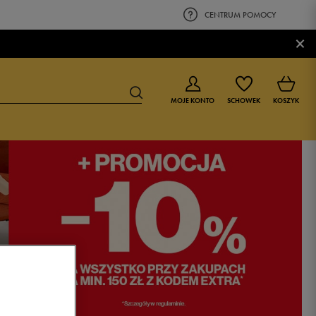
CENTRUM POMOCY
×
MOJE KONTO
SCHOWEK
KOSZYK
BUTY DLA CHŁOPCA
BUTY DLA DZIEWCZYNKI
0-4 lat
0-4 lat
4-8 lat
4-8 lat
9-16 lat
9-16 lat