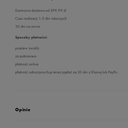
Darmowa dostawa od 299,99 zł
Czas realizacji 1-5 dni roboczych
30 dni na zwrot
Sposoby płatności:
przelew zwykły
za pobraniem
płatność online
płatność odroczona Kup teraz zapłać za 30 dni z Klarną lub PayPo
Opinie