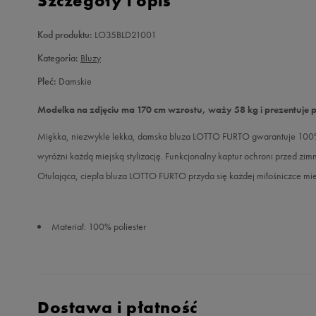
Szczegóły i opis
Kod produktu:
LO35BLD21001
Kategoria:
Bluzy
Płeć:
Damskie
Modelka na zdjęciu ma 170 cm wzrostu, waży 58 kg i prezentuje 
Miękka, niezwykle lekka, damska bluza LOTTO FURTO gwarantuje 100% k
wyróżni każdą miejską stylizację. Funkcjonalny kaptur ochroni przed zi
Otulająca, ciepła bluza LOTTO FURTO przyda się każdej miłośniczce miej
Materiał: 100% poliester
Dostawa i płatność