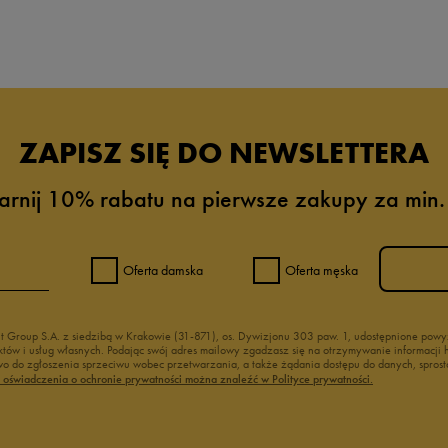
da recenzji
ZAPISZ SIĘ DO NEWSLETTERA
arnij 10% rabatu na pierwsze zakupy za min.
Oferta damska
Oferta męska
nt Group S.A. z siedzibą w Krakowie (31-871), os. Dywizjonu 303 paw. 1, udostępnione po
duktów i usług własnych. Podając swój adres mailowy zgadzasz się na otrzymywanie informacj
 do zgłoszenia sprzeciwu wobec przetwarzania, a także żądania dostępu do danych, sprost
ć oświadczenia o ochronie prywatności można znaleźć w Polityce prywatności.