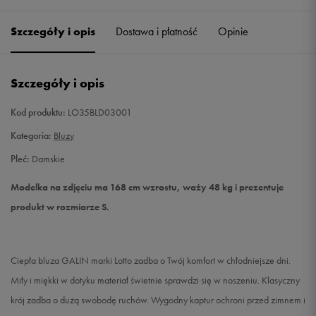
Szczegóły i opis
Dostawa i płatność
Opinie
M
Powiadom o dostępności
L
Powiadom o dostępności
Szczegóły i opis
Kod produktu:
LO35BLD03001
Kategoria:
Bluzy
Płeć:
Damskie
Modelka na zdjęciu ma 168 cm wzrostu, waży 48 kg i prezentuje
produkt w rozmiarze S.
Ciepła bluza GALIN marki Lotto zadba o Twój komfort w chłodniejsze dni.
Miły i miękki w dotyku materiał świetnie sprawdzi się w noszeniu. Klasyczny
krój zadba o dużą swobodę ruchów. Wygodny kaptur ochroni przed zimnem i