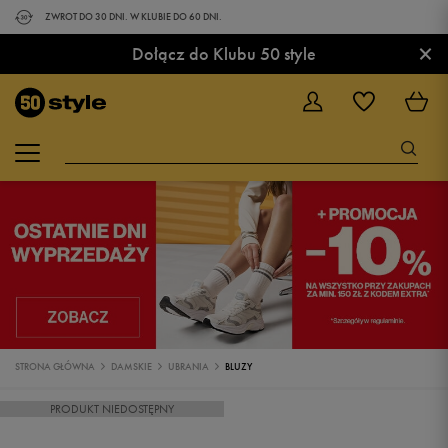
ZWROT DO 30 DNI. W KLUBIE DO 60 DNI.
×
Dołącz do Klubu 50 style
STRONA GŁÓWNA
DAMSKIE
UBRANIA
BLUZY
PRODUKT NIEDOSTĘPNY