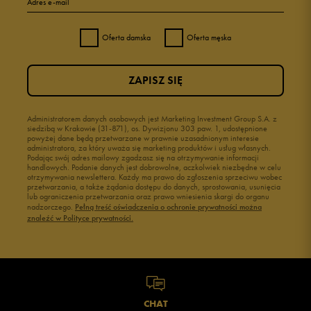
Adres e-mail
Oferta damska
Oferta męska
ZAPISZ SIĘ
Administratorem danych osobowych jest Marketing Investment Group S.A. z
siedzibą w Krakowie (31-871), os. Dywizjonu 303 paw. 1, udostępnione
powyżej dane będą przetwarzane w prawnie uzasadnionym interesie
administratora, za który uważa się marketing produktów i usług własnych.
Podając swój adres mailowy zgadzasz się na otrzymywanie informacji
handlowych. Podanie danych jest dobrowolne, aczkolwiek niezbędne w celu
otrzymywania newslettera. Każdy ma prawo do zgłoszenia sprzeciwu wobec
przetwarzania, a także żądania dostępu do danych, sprostowania, usunięcia
lub ograniczenia przetwarzania oraz prawo wniesienia skargi do organu
nadzorczego.
Pełną treść oświadczenia o ochronie prywatności można
znaleźć w Polityce prywatności.
CHAT