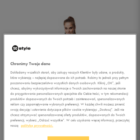
Chronimy Twoje dane
Dokładamy wszelkich starań, aby zakupy naszych Klientów były udane, a produkty,
które wybierają – najlepiej dopasowane do ich potrzeb. Robimy to jednak przy pełnym
poszanowaniu bezpieczeństwa wszystkich danych osobowych. Kliknij „OK”, jeśli
chcesz, abyśmy wykorzystywali informacje o Twoich zachowaniach na naszej stronie
do przygotowania personalizowanych specjalnie dla Ciebie treści, w tym rekomendacji
produktów dopasowanych do Twoich potrzeb i zainteresowań, spersonalizowanych
reklam czy zapamiętywanie wybranych preferencji. W każdej chwili możesz zmienić
swoją decyzję i ustawienia dotyczące plików cookie wybierając „Dostosuj”. Jeśli nie
chcesz otrzymywać spersonalizowanej oferty produktów, dopasowanych do Twoich
1/2
preferencji, wybierz „Odrzuć wszystkie”. W celu uzyskania więcej informacji, przeczytaj
naszą
politykę prywatności.