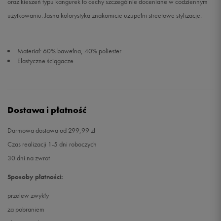
oraz kieszeń typu kangurek to cechy szczególnie doceniane w codziennym
użytkowaniu. Jasna kolorystyka znakomicie uzupełni streetowe stylizacje.
Materiał: 60% bawełna, 40% poliester
Elastyczne ściągacze
Dostawa i płatność
Darmowa dostawa od 299,99 zł
Czas realizacji 1-5 dni roboczych
30 dni na zwrot
Sposoby płatności:
przelew zwykły
za pobraniem