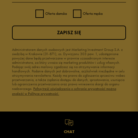
Oferta damska
Oferta męska
ZAPISZ SIĘ
Administratorem danych osobowych jest Marketing Investment Group S.A. z
siedzibą w Krakowie (31-871), os. Dywizjonu 303 paw. 1, udostępnione
powyżej dane będą przetwarzane w prawnie uzasadnionym interesie
administratora, za który uważa się marketing produktów i usług własnych.
Podając swój adres mailowy zgadzasz się na otrzymywanie informacji
handlowych. Podanie danych jest dobrowolne, aczkolwiek niezbędne w celu
otrzymywania newslettera. Każdy ma prawo do zgłoszenia sprzeciwu wobec
przetwarzania, a także żądania dostępu do danych, sprostowania, usunięcia
lub ograniczenia przetwarzania oraz prawo wniesienia skargi do organu
nadzorczego.
Pełną treść oświadczenia o ochronie prywatności można
znaleźć w Polityce prywatności.
CHAT