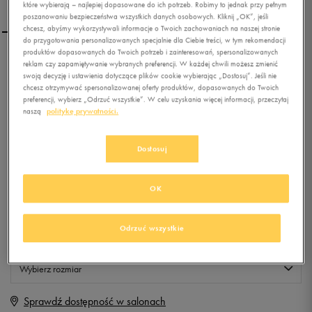
które wybierają – najlepiej dopasowane do ich potrzeb. Robimy to jednak przy pełnym
poszanowaniu bezpieczeństwa wszystkich danych osobowych. Kliknij „OK”, jeśli
chcesz, abyśmy wykorzystywali informacje o Twoich zachowaniach na naszej stronie
do przygotowania personalizowanych specjalnie dla Ciebie treści, w tym rekomendacji
produktów dopasowanych do Twoich potrzeb i zainteresowań, spersonalizowanych
LOTTO BLUZA LEA
reklam czy zapamiętywanie wybranych preferencji. W każdej chwili możesz zmienić
swoją decyzję i ustawienia dotyczące plików cookie wybierając „Dostosuj”. Jeśli nie
chcesz otrzymywać spersonalizowanej oferty produktów, dopasowanych do Twoich
preferencji, wybierz „Odrzuć wszystkie”. W celu uzyskania więcej informacji, przeczytaj
0.0
(
0
)
naszą
politykę prywatności.
0
zł
z Vat
Dostosuj
+ 0 PKT W
KLUBIE 50 STYLE
OK
Produkt niedostępny
Odrzuć wszystkie
Jeśli artykuł będzie ponownie dostępny, otrzymasz od nas powiadomienie.
Wybierz rozmiar
Sprawdź dostępność w salonach
XS
Powiadom o dostępności