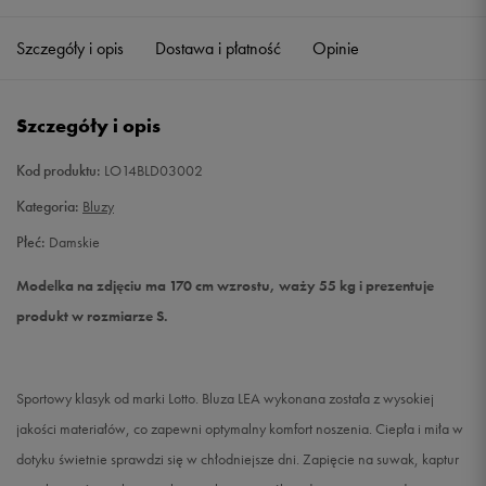
Szczegóły i opis
Dostawa i płatność
Opinie
S
Powiadom o dostępności
M
Powiadom o dostępności
Szczegóły i opis
L
Powiadom o dostępności
Kod produktu:
LO14BLD03002
Kategoria:
Bluzy
Płeć:
Damskie
Modelka na zdjęciu ma 170 cm wzrostu, waży 55 kg i prezentuje
produkt w rozmiarze S.
Sportowy klasyk od marki Lotto. Bluza LEA wykonana została z wysokiej
jakości materiałów, co zapewni optymalny komfort noszenia. Ciepła i miła w
dotyku świetnie sprawdzi się w chłodniejsze dni. Zapięcie na suwak, kaptur