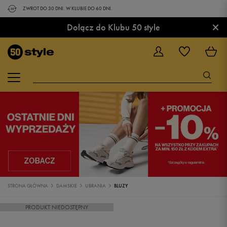
ZWROT DO 30 DNI. W KLUBIE DO 60 DNI.
×
Dołącz do Klubu 50 style
STRONA GŁÓWNA
DAMSKIE
UBRANIA
BLUZY
PRODUKT NIEDOSTĘPNY