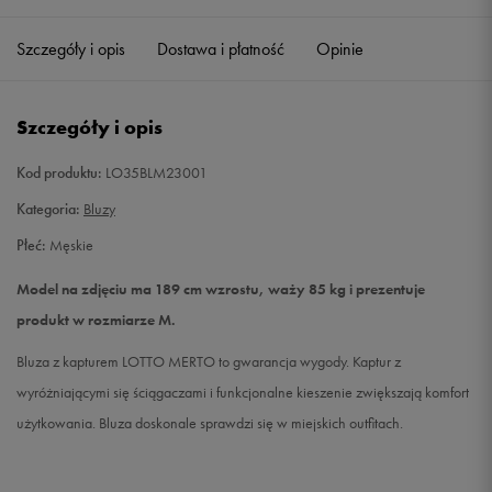
Szczegóły i opis
Dostawa i płatność
Opinie
L
Powiadom o dostępności
XL
Powiadom o dostępności
Szczegóły i opis
XXL
Powiadom o dostępności
Kod produktu:
LO35BLM23001
Kategoria:
Bluzy
Płeć:
Męskie
Model na zdjęciu ma 189 cm wzrostu, waży 85 kg i prezentuje
produkt w rozmiarze M.
Bluza z kapturem LOTTO MERTO to gwarancja wygody. Kaptur z
wyróżniającymi się ściągaczami i funkcjonalne kieszenie zwiększają komfort
użytkowania. Bluza doskonale sprawdzi się w miejskich outfitach.