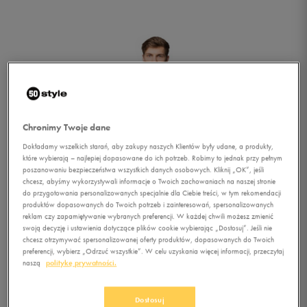
Chronimy Twoje dane
Dokładamy wszelkich starań, aby zakupy naszych Klientów były udane, a produkty,
które wybierają – najlepiej dopasowane do ich potrzeb. Robimy to jednak przy pełnym
poszanowaniu bezpieczeństwa wszystkich danych osobowych. Kliknij „OK”, jeśli
chcesz, abyśmy wykorzystywali informacje o Twoich zachowaniach na naszej stronie
do przygotowania personalizowanych specjalnie dla Ciebie treści, w tym rekomendacji
produktów dopasowanych do Twoich potrzeb i zainteresowań, spersonalizowanych
reklam czy zapamiętywanie wybranych preferencji. W każdej chwili możesz zmienić
swoją decyzję i ustawienia dotyczące plików cookie wybierając „Dostosuj”. Jeśli nie
chcesz otrzymywać spersonalizowanej oferty produktów, dopasowanych do Twoich
preferencji, wybierz „Odrzuć wszystkie”. W celu uzyskania więcej informacji, przeczytaj
1/5
naszą
politykę prywatności.
Dostosuj