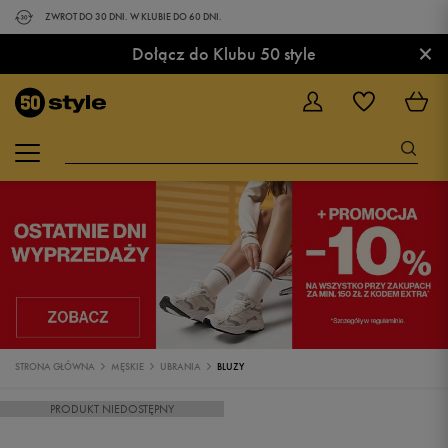
ZWROT DO 30 DNI. W KLUBIE DO 60 DNI.
×
Dołącz do Klubu 50 style
STRONA GŁÓWNA
MĘSKIE
UBRANIA
BLUZY
PRODUKT NIEDOSTĘPNY