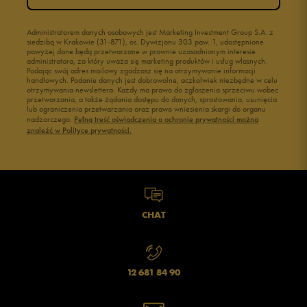
Administratorem danych osobowych jest Marketing Investment Group S.A. z
siedzibą w Krakowie (31-871), os. Dywizjonu 303 paw. 1, udostępnione
powyżej dane będą przetwarzane w prawnie uzasadnionym interesie
administratora, za który uważa się marketing produktów i usług własnych.
Podając swój adres mailowy zgadzasz się na otrzymywanie informacji
handlowych. Podanie danych jest dobrowolne, aczkolwiek niezbędne w celu
otrzymywania newslettera. Każdy ma prawo do zgłoszenia sprzeciwu wobec
przetwarzania, a także żądania dostępu do danych, sprostowania, usunięcia
lub ograniczenia przetwarzania oraz prawo wniesienia skargi do organu
nadzorczego.
Pełną treść oświadczenia o ochronie prywatności można
znaleźć w Polityce prywatności.
CHAT
12 681 84 90