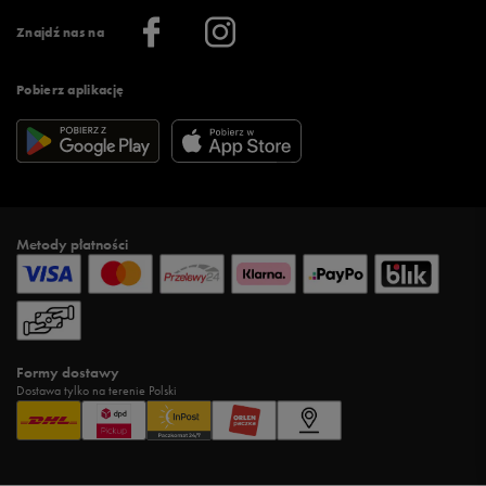
Informacje o firmie
Więcej regulaminów >
Znajdź nas na
Pobierz aplikację
Metody płatności
Formy dostawy
Dostawa tylko na terenie Polski