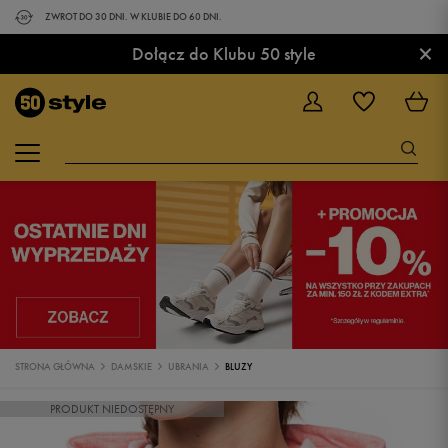
ZWROT DO 30 DNI. W KLUBIE DO 60 DNI.
×
Dołącz do Klubu 50 style
STRONA GŁÓWNA
DAMSKIE
UBRANIA
BLUZY
PRODUKT NIEDOSTĘPNY