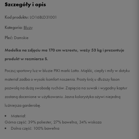
Szczegóły i opis
L
Powiadom o dostępności
Kod produktu:
LO16BLD31001
Kategoria:
Bluzy
Płeć:
Damskie
Modelka na zdjęciu ma 170 cm wzrostu, waży 53 kg i prezentuje
produkt w rozmiarze S.
Poczuj sportowy luz w bluzie PIKI marki Lotto. Miękki, ciepły i miły w dotyku
materiał zadba o wysoki komfort noszenia. Prosty krój u dłuższy fason
pozwolą na dużą swobodę ruchów. Zapięcia na suwak i wygodny kaptur
zostaną docenione w użytkowaniu. Jasna kolorystyka ożywi niejedną
luźniejsza garderobę.
Materiał:
Górna część: 39% poliester, 27% bawełna, 34% wiskoza
Dolna część: 100% bawełna