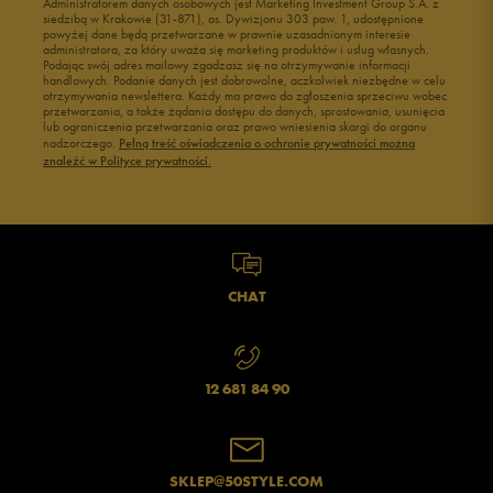
Administratorem danych osobowych jest Marketing Investment Group S.A. z
siedzibą w Krakowie (31-871), os. Dywizjonu 303 paw. 1, udostępnione
powyżej dane będą przetwarzane w prawnie uzasadnionym interesie
administratora, za który uważa się marketing produktów i usług własnych.
Podając swój adres mailowy zgadzasz się na otrzymywanie informacji
handlowych. Podanie danych jest dobrowolne, aczkolwiek niezbędne w celu
otrzymywania newslettera. Każdy ma prawo do zgłoszenia sprzeciwu wobec
przetwarzania, a także żądania dostępu do danych, sprostowania, usunięcia
lub ograniczenia przetwarzania oraz prawo wniesienia skargi do organu
nadzorczego.
Pełną treść oświadczenia o ochronie prywatności można
znaleźć w Polityce prywatności.
CHAT
12 681 84 90
SKLEP@50STYLE.COM