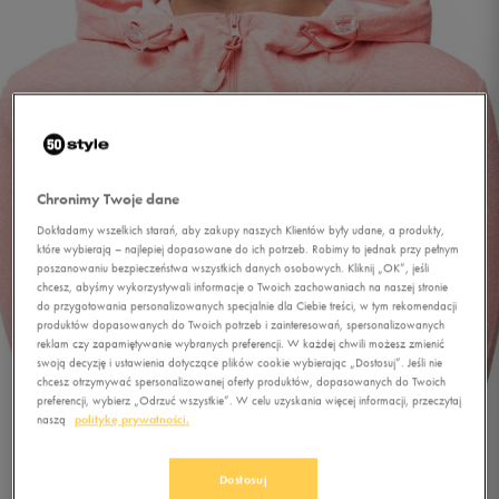
Chronimy Twoje dane
Dokładamy wszelkich starań, aby zakupy naszych Klientów były udane, a produkty,
które wybierają – najlepiej dopasowane do ich potrzeb. Robimy to jednak przy pełnym
poszanowaniu bezpieczeństwa wszystkich danych osobowych. Kliknij „OK”, jeśli
chcesz, abyśmy wykorzystywali informacje o Twoich zachowaniach na naszej stronie
do przygotowania personalizowanych specjalnie dla Ciebie treści, w tym rekomendacji
produktów dopasowanych do Twoich potrzeb i zainteresowań, spersonalizowanych
1/1
reklam czy zapamiętywanie wybranych preferencji. W każdej chwili możesz zmienić
swoją decyzję i ustawienia dotyczące plików cookie wybierając „Dostosuj”. Jeśli nie
chcesz otrzymywać spersonalizowanej oferty produktów, dopasowanych do Twoich
preferencji, wybierz „Odrzuć wszystkie”. W celu uzyskania więcej informacji, przeczytaj
naszą
politykę prywatności.
Dostosuj
LOTTO BLUZA PIKI