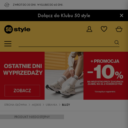
ZWROT DO 30 DNI. W KLUBIE DO 60 DNI.
×
Dołącz do Klubu 50 style
STRONA GŁÓWNA
MĘSKIE
UBRANIA
BLUZY
PRODUKT NIEDOSTĘPNY