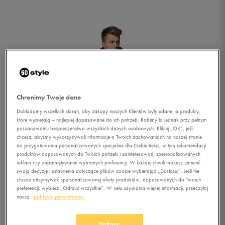
Chronimy Twoje dane
Dokładamy wszelkich starań, aby zakupy naszych Klientów były udane, a produkty,
które wybierają – najlepiej dopasowane do ich potrzeb. Robimy to jednak przy pełnym
poszanowaniu bezpieczeństwa wszystkich danych osobowych. Kliknij „OK”, jeśli
chcesz, abyśmy wykorzystywali informacje o Twoich zachowaniach na naszej stronie
do przygotowania personalizowanych specjalnie dla Ciebie treści, w tym rekomendacji
produktów dopasowanych do Twoich potrzeb i zainteresowań, spersonalizowanych
reklam czy zapamiętywanie wybranych preferencji. W każdej chwili możesz zmienić
swoją decyzję i ustawienia dotyczące plików cookie wybierając „Dostosuj”. Jeśli nie
chcesz otrzymywać spersonalizowanej oferty produktów, dopasowanych do Twoich
preferencji, wybierz „Odrzuć wszystkie”. W celu uzyskania więcej informacji, przeczytaj
1/4
naszą
politykę prywatności.
Dostosuj