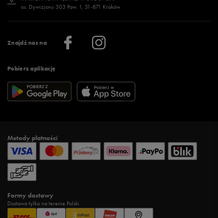
os. Dywizjonu 303 Paw. 1, 31-871 Kraków
Więcej >
Klub 50 style
Regulamin sklepu 50 style
Praca
Regulamin aplikacji 50 style
Informacje o firmie
Więcej regulaminów >
Znajdź nas na
Pobierz aplikację
Metody płatności
Formy dostawy
Dostawa tylko na terenie Polski