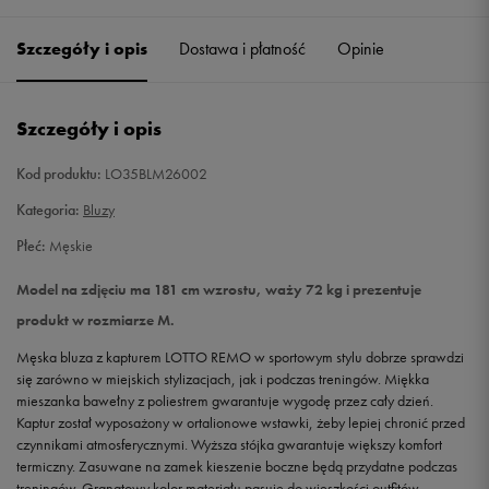
Szczegóły i opis
Dostawa i płatność
Opinie
L
Powiadom o dostępności
XL
Powiadom o dostępności
Szczegóły i opis
XXL
Powiadom o dostępności
Kod produktu:
LO35BLM26002
Kategoria:
Bluzy
Płeć:
Męskie
Model na zdjęciu ma 181 cm wzrostu, waży 72 kg i prezentuje
produkt w rozmiarze M.
Męska bluza z kapturem LOTTO REMO w sportowym stylu dobrze sprawdzi
się zarówno w miejskich stylizacjach, jak i podczas treningów. Miękka
mieszanka bawełny z poliestrem gwarantuje wygodę przez cały dzień.
Kaptur został wyposażony w ortalionowe wstawki, żeby lepiej chronić przed
czynnikami atmosferycznymi. Wyższa stójka gwarantuje większy komfort
termiczny. Zasuwane na zamek kieszenie boczne będą przydatne podczas
treningów. Granatowy kolor materiału pasuje do więszkości outfitów.