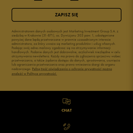
ZAPISZ SIĘ
Administratorem danych osobowych jest Marketing Investment Group S.A. z
siedzibą w Krakowie (31-871), os. Dywizjonu 303 paw. 1, udostępnione
powyżej dane będą przetwarzane w prawnie uzasadnionym interesie
administratora, za który uważa się marketing produktów i usług własnych.
Podając swój adres mailowy zgadzasz się na otrzymywanie informacji
handlowych. Podanie danych jest dobrowolne, aczkolwiek niezbędne w celu
otrzymywania newslettera. Każdy ma prawo do zgłoszenia sprzeciwu wobec
przetwarzania, a także żądania dostępu do danych, sprostowania, usunięcia
lub ograniczenia przetwarzania oraz prawo wniesienia skargi do organu
nadzorczego.
Pełną treść oświadczenia o ochronie prywatności można
znaleźć w Polityce prywatności.
CHAT