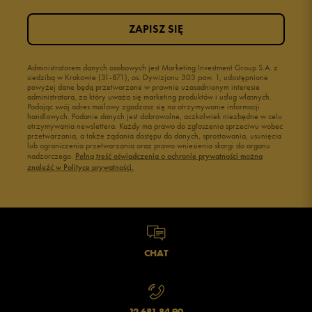
ZAPISZ SIĘ
Administratorem danych osobowych jest Marketing Investment Group S.A. z
siedzibą w Krakowie (31-871), os. Dywizjonu 303 paw. 1, udostępnione
powyżej dane będą przetwarzane w prawnie uzasadnionym interesie
administratora, za który uważa się marketing produktów i usług własnych.
Podając swój adres mailowy zgadzasz się na otrzymywanie informacji
handlowych. Podanie danych jest dobrowolne, aczkolwiek niezbędne w celu
otrzymywania newslettera. Każdy ma prawo do zgłoszenia sprzeciwu wobec
przetwarzania, a także żądania dostępu do danych, sprostowania, usunięcia
lub ograniczenia przetwarzania oraz prawo wniesienia skargi do organu
nadzorczego.
Pełną treść oświadczenia o ochronie prywatności można
znaleźć w Polityce prywatności.
CHAT
12 681 84 90