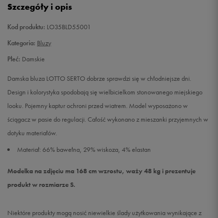
Szczegóły i opis
Kod produktu:
LO35BLD55001
Kategoria:
Bluzy
Płeć:
Damskie
Damska bluza LOTTO SERTO dobrze sprawdzi się w chłodniejsze dni.
Design i kolorystyka spodobają się wielbicielkom stonowanego miejskiego
looku. Pojemny kaptur ochroni przed wiatrem. Model wyposażono w
ściągacz w pasie do regulacji. Całość wykonano z mieszanki przyjemnych w
dotyku materiałów.
Materiał: 66% bawełna, 29% wiskoza, 4% elastan
Modelka na zdjęciu ma 168 cm wzrostu, waży 48 kg i prezentuje
produkt w rozmiarze S.
Niektóre produkty mogą nosić niewielkie ślady użytkowania wynikające z