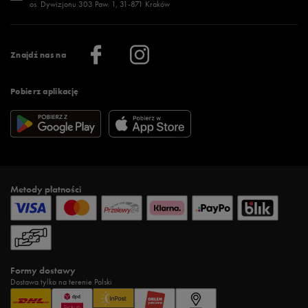
os. Dywizjonu 303 Paw. 1, 31-871 Kraków
Więcej >
Klub 50 style
Regulamin sklepu 50 style
Praca
Regulamin aplikacji 50 style
Informacje o firmie
Więcej regulaminów >
Znajdź nas na
Pobierz aplikację
Metody płatności
Formy dostawy
Dostawa tylko na terenie Polski