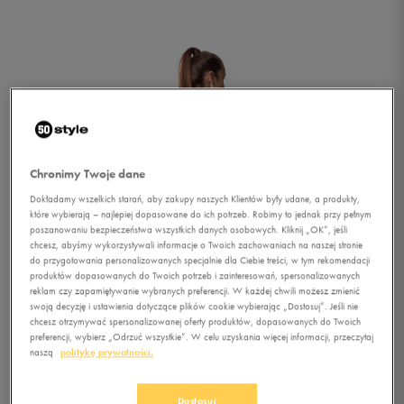
Chronimy Twoje dane
Dokładamy wszelkich starań, aby zakupy naszych Klientów były udane, a produkty,
które wybierają – najlepiej dopasowane do ich potrzeb. Robimy to jednak przy pełnym
poszanowaniu bezpieczeństwa wszystkich danych osobowych. Kliknij „OK”, jeśli
chcesz, abyśmy wykorzystywali informacje o Twoich zachowaniach na naszej stronie
do przygotowania personalizowanych specjalnie dla Ciebie treści, w tym rekomendacji
1/1
produktów dopasowanych do Twoich potrzeb i zainteresowań, spersonalizowanych
reklam czy zapamiętywanie wybranych preferencji. W każdej chwili możesz zmienić
swoją decyzję i ustawienia dotyczące plików cookie wybierając „Dostosuj”. Jeśli nie
chcesz otrzymywać spersonalizowanej oferty produktów, dopasowanych do Twoich
preferencji, wybierz „Odrzuć wszystkie”. W celu uzyskania więcej informacji, przeczytaj
naszą
politykę prywatności.
LOTTO BLUZA SERTO
Dostosuj