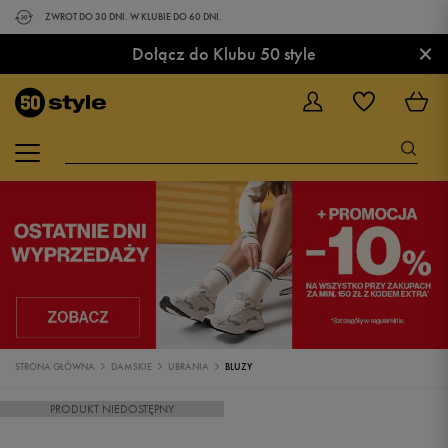
ZWROT DO 30 DNI. W KLUBIE DO 60 DNI.
×
Dołącz do Klubu 50 style
STRONA GŁÓWNA
DAMSKIE
UBRANIA
BLUZY
PRODUKT NIEDOSTĘPNY