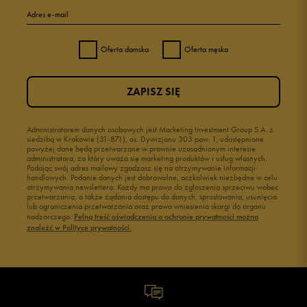
Adres e-mail
Oferta damska
Oferta męska
ZAPISZ SIĘ
Administratorem danych osobowych jest Marketing Investment Group S.A. z
siedzibą w Krakowie (31-871), os. Dywizjonu 303 paw. 1, udostępnione
powyżej dane będą przetwarzane w prawnie uzasadnionym interesie
administratora, za który uważa się marketing produktów i usług własnych.
Podając swój adres mailowy zgadzasz się na otrzymywanie informacji
handlowych. Podanie danych jest dobrowolne, aczkolwiek niezbędne w celu
otrzymywania newslettera. Każdy ma prawo do zgłoszenia sprzeciwu wobec
przetwarzania, a także żądania dostępu do danych, sprostowania, usunięcia
lub ograniczenia przetwarzania oraz prawo wniesienia skargi do organu
nadzorczego.
Pełną treść oświadczenia o ochronie prywatności można
znaleźć w Polityce prywatności.