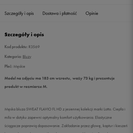
Szczegóły i opis
Dostawa i płatność
Opinie
M
Powiadom o dostępności
L
Powiadom o dostępności
Szczegóły i opis
XL
Powiadom o dostępności
Kod produktu:
R3569
Kategoria:
Bluzy
XXL
Powiadom o dostępności
Płeć:
Męskie
Model na zdjęciu ma 183 cm wzrostu, waży 73 kg i prezentuje
produkt w rozmiarze M.
Męska bluza SWEAT FLAVIO FL HD z jesiennej kolekcji marki Lotto. Ciepła i
miła w dotyku zapewni optymalny komfort użytkowania. Elastyczne
ściągacze poprawią dopasowanie. Zakładanie przez głowę, kaptur i kieszeń