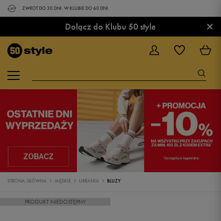
ZWROT DO 30 DNI. W KLUBIE DO 60 DNI.
×
Dołącz do Klubu 50 style
STRONA GŁÓWNA
MĘSKIE
UBRANIA
BLUZY
PRODUKT NIEDOSTĘPNY