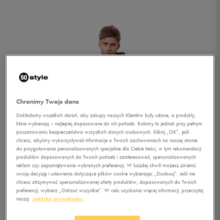
Chronimy Twoje dane
Dokładamy wszelkich starań, aby zakupy naszych Klientów były udane, a produkty,
które wybierają – najlepiej dopasowane do ich potrzeb. Robimy to jednak przy pełnym
poszanowaniu bezpieczeństwa wszystkich danych osobowych. Kliknij „OK”, jeśli
chcesz, abyśmy wykorzystywali informacje o Twoich zachowaniach na naszej stronie
do przygotowania personalizowanych specjalnie dla Ciebie treści, w tym rekomendacji
produktów dopasowanych do Twoich potrzeb i zainteresowań, spersonalizowanych
reklam czy zapamiętywanie wybranych preferencji. W każdej chwili możesz zmienić
swoją decyzję i ustawienia dotyczące plików cookie wybierając „Dostosuj”. Jeśli nie
chcesz otrzymywać spersonalizowanej oferty produktów, dopasowanych do Twoich
1/5
preferencji, wybierz „Odrzuć wszystkie”. W celu uzyskania więcej informacji, przeczytaj
naszą
politykę prywatności.