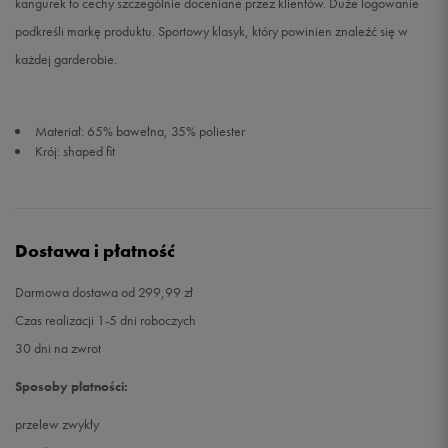
kangurek to cechy szczególnie doceniane przez klientów. Duże logowanie
podkreśli markę produktu. Sportowy klasyk, który powinien znaleźć się w
każdej garderobie.
Materiał: 65% bawełna, 35% poliester
Krój: shaped fit
Dostawa i płatność
Darmowa dostawa od 299,99 zł
Czas realizacji 1-5 dni roboczych
30 dni na zwrot
Sposoby płatności:
przelew zwykły